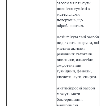
засоби мають бути
повністю сумісні з
матеріалами
поверхонь, що
оброблюються.
Дезінфікувальні засоби
поділяють на групи, які
містять активні
речовини: галогени,
окисники, альдегіди,
амфотензиди,
гуанідини, феноли,
кислоти, луги, спирти.
Антимікробні засоби
можуть мати
бактерицидні,
вірусоцидні,