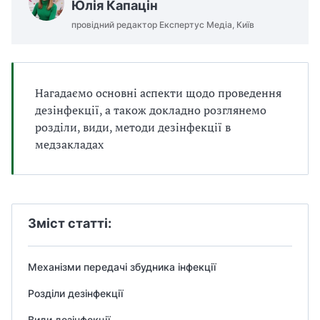
Юлія Капацін
а
т
провідний редактор Експертус Медіа, Київ
и
б
а
л
Нагадаємо основні аспекти щодо проведення
и
дезінфекції, а також докладно розглянемо
Б
розділи, види, методи дезінфекції в
П
Р
медзакладах
Зміст статті:
Механізми передачі збудника інфекції
Розділи дезінфекції
Види дезінфекції