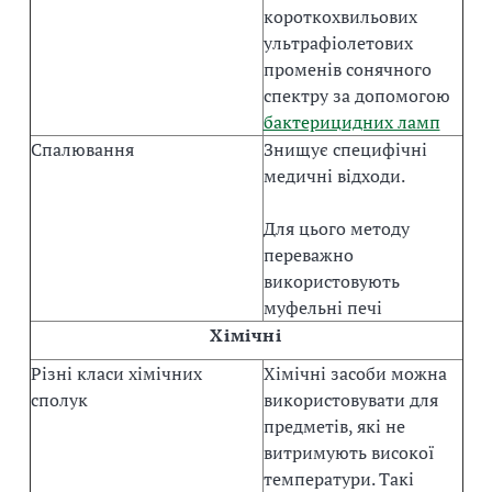
короткохвильових
ультрафіолетових
променів сонячного
спектру за допомогою
бактерицидних ламп
Спалювання
Знищує специфічні
медичні відходи.
Для цього методу
переважно
використовують
муфельні печі
Хімічні
Різні класи хімічних
Хімічні засоби можна
сполук
використовувати для
предметів, які не
витримують високої
температури. Такі