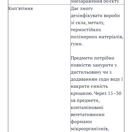
знезараження об'єкту
Кип’ятіння
Дає змогу
дезінфікувати вироби
зі скла, металу,
термостійких
полімерних матеріалів,
гуми.
Предмети потрібно
повністю занурити у
дистильовану чи з
додаванням соди воду і
накрити ємність
кришкою. Через 15–30
хв предмети,
контаміновані
вегетативними
формами
мікроорганізмів,