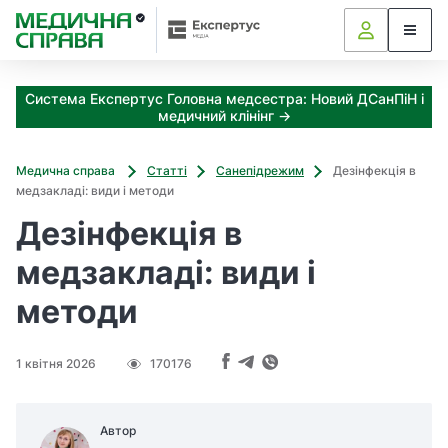
З
а
я
к
Система Експертус Головна медсестра: Новий ДСанПіН і
і
медичний клінінг →
з
а
х
Медична справа
Статті
Санепідрежим
Дезінфекція в
о
медзакладі: види і методи
д
Дезінфекція в
и
м
медзакладі: види і
о
ж
методи
н
а
о
1 квітня 2026
170176
т
р
и
Автор
м