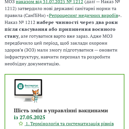
МОЗ
наказом від 31.07.2025 № 1212
(
далі
— Наказ №
1212) затвердило нові державні санітарні норми та
правила (СанПіНи) «
Репроцесинг медичних виробів
».
Наказ № 1212
набере чинності через два роки
після скасування або припинення воєнного
стану
, але готуватися варто вже зараз. Адже МОЗ
передбачило цей період, щоб заклади охорони
здоров’я (ЗОЗ) мали змогу підготуватися — оновити
інфраструктуру, навчити персонал та розробити
необхідну документацію.
Шість змін в управлінні вакцинами
із 27.05.2025
1. Термінологія та систематизація рівнів