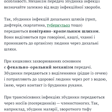
особливості. Механізм передачі збудника інфекції
визначайте залежно від виду інфекційної хвороби.
Так, збудники інфекцій дихальних шляхів (грип,
дифтерія, скарлатина,
туберкульоз
тощо)
передаються
повітряно-крапельним шляхом
.
Вони виділяються при говорінні, кашлі, чханні і
проникають до організму людини через дихальні
шляхи.
При кишкових захворюваннях основним
є
фекально-оральний механізм
передачі.
Збудники передаються з виділеннями (рідше із сечею)
і потрапляють до здорової людини через рот з водою,
їжею, через контакт із брудними руками.
При трансмісивних інфекціях збудники передаються
через носіїв (посередників) — членистоногих. Так,
наприклад, збудник малярії, зворотного тифу