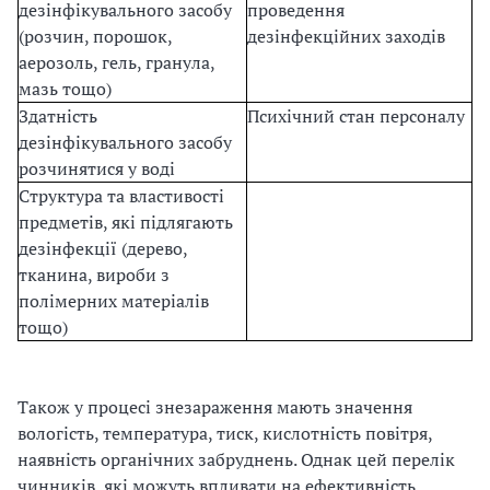
дезінфікувального засобу
проведення
(розчин, порошок,
дезінфекційних заходів
аерозоль, гель, гранула,
мазь тощо)
Здатність
Психічний стан персоналу
дезінфікувального засобу
розчинятися у воді
Структура та властивості
предметів, які підлягають
дезінфекції (дерево,
тканина, вироби з
полімерних матеріалів
тощо)
Також у процесі знезараження мають значення
вологість, температура, тиск, кислотність повітря,
наявність органічних забруднень. Однак цей перелік
чинників, які можуть впливати на ефективність