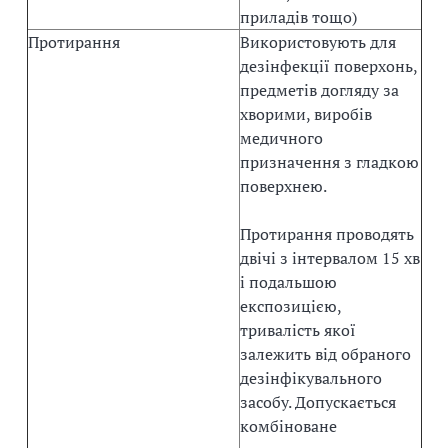
приладів тощо)
Протирання
Використовують для
дезінфекції поверхонь,
предметів догляду за
хворими, виробів
медичного
призначення з гладкою
поверхнею.
Протирання проводять
двічі з інтервалом 15 хв
і подальшою
експозицією,
тривалість якої
залежить від обраного
дезінфікувального
засобу. Допускається
комбіноване