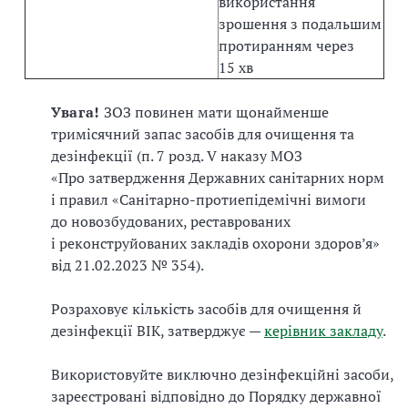
використання
зрошення з подальшим
протиранням через
15 хв
Увага!
ЗОЗ повинен мати щонайменше
тримісячний запас засобів для очищення та
дезінфекції (п. 7 розд. V наказу МОЗ
«Про затвердження Державних санітарних норм
і правил «Санітарно-протиепідемічні вимоги
до новозбудованих, реставрованих
і реконструйованих закладів охорони здоров’я»
від 21.02.2023 № 354).
Розраховує кількість засобів для очищення й
дезінфекції ВІК, затверджує —
керівник закладу
.
Використовуйте виключно дезінфекційні засоби,
зареєстровані відповідно до Порядку державної