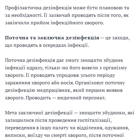
Профілактична дезінфекція може бути плановою та
за необхідності. Її зазвичай проводять після того, як
закінчили прийом інфекційного хворого.
Поточна та заключна дезінфекція
— це заходи,
що проводять в осередках інфекції.
Поточна дезінфекція дає змогу знищити збудник
інфекції одразу, тільки-но його вивели з організму
хворого. Її проводять упродовж усього періоду
зараження хворого або носія. Організовує поточну
дезінфекцію медпрацівник, який першим виявив
хворого. Проводить — медичний персонал.
Мета заключної дезінфекції — знищити збудники, які
залишилися після проведення госпіталізації,
переведення в іншу палату чи відділення, одужання,
виписки, виїзду чи смерті хворого, після поточної