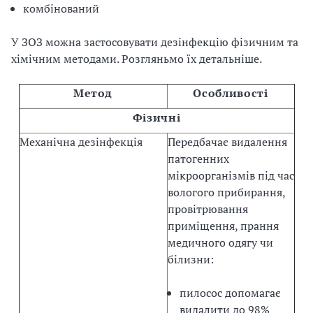
комбінований
У ЗОЗ можна застосовувати дезінфекцію фізичним та
хімічним методами. Розгляньмо їх детальніше.
Метод
Особливості
Фізичні
Механічна дезінфекція
Передбачає видалення
патогенних
мікроорганізмів під час
вологого прибирання,
провітрювання
приміщення, прання
медичного одягу чи
білизни:
пилосос допомагає
видалити до 98%