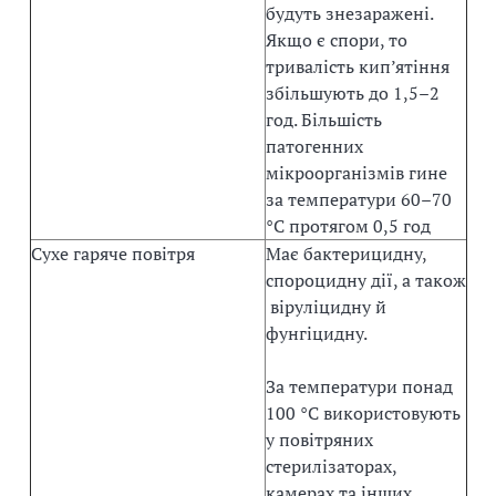
будуть знезаражені.
Якщо є спори, то
тривалість кип’ятіння
збільшують до 1,5–2
год. Більшість
патогенних
мікроорганізмів гине
за температури 60–70
°С протягом 0,5 год
Сухе гаряче повітря
Має бактерицидну,
спороцидну дії, а також
віруліцидну й
фунгіцидну.
За температури понад
100 °С використовують
у повітряних
стерилізаторах,
камерах та інших