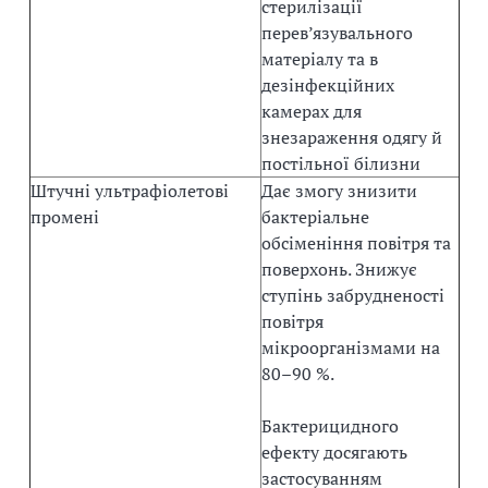
стерилізації
перев’язувального
матеріалу та в
дезінфекційних
камерах для
знезараження одягу й
постільної білизни
Штучні ультрафіолетові
Дає змогу знизити
промені
бактеріальне
обсіменіння повітря та
поверхонь. Знижує
ступінь забрудненості
повітря
мікроорганізмами на
80–90 %.
Бактерицидного
ефекту досягають
застосуванням