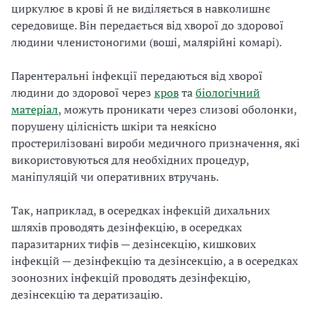
циркулює в крові й не виділяється в навколишнє
середовище. Він передається від хворої до здорової
людини членистоногими (воші, малярійні комарі).
Парентеральні інфекції передаються від хворої
людини до здорової через
кров
та
біологічний
матеріал
, можуть проникати через слизові оболонки,
порушену цілісність шкіри та неякісно
простерилізовані вироби медичного призначення, які
використовуються для необхідних процедур,
маніпуляцій чи оперативних втручань.
Так, наприклад, в осередках інфекцій дихальних
шляхів проводять дезінфекцію, в осередках
паразитарних тифів — дезінсекцію, кишкових
інфекцій — дезінфекцію та дезінсекцію, а в осередках
зоонозних інфекцій проводять дезінфекцію,
дезінсекцію та дератизацію.