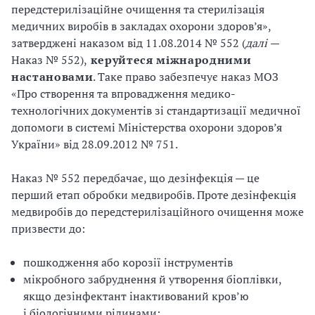
передстерилізаційне очищення та стерилізація
медичних виробів в закладах охорони здоров’я»,
затверджені наказом від 11.08.2014 № 552 (
далі
—
Наказ № 552),
керуйтеся міжнародними
настановами
. Таке право забезпечує наказ МОЗ
«Про створення та впровадження медико-
технологічних документів зі стандартизації медичної
допомоги в системі Міністерства охорони здоров’я
України» від 28.09.2012 № 751.
Наказ № 552 передбачає, що дезінфекція — це
перший етап обробки медвиробів. Проте дезінфекція
медвиробів до передстерилізаційного очищення може
призвести до:
пошкодження або корозії інструментів
мікробного забруднення й утворення біоплівки,
якщо дезінфектант інактивований кров’ю
і біологічними рідинами;