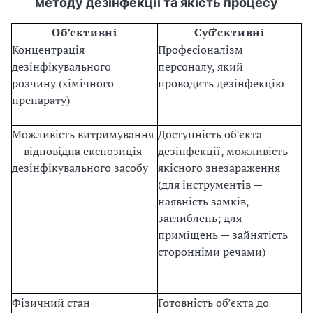
методу дезінфекції та якість процесу
Об’єктивні
Суб’єктивні
Концентрація
Професіоналізм
дезінфікувального
персоналу, який
розчину (хімічного
проводить дезінфекцію
препарату)
Можливість витримування
Доступність об’єкта
— відповідна експозиція
дезінфекції, можливість
дезінфікувального засобу
якісного знезараження
(для інструментів —
наявність замків,
заглиблень; для
приміщень — зайнятість
сторонніми речами)
Фізичний стан
Готовність об’єкта до