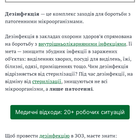
Дезінфекція
— це комплекс заходів для боротьби з
патогенними мікроорганізмами.
Дезінфекція в закладах охорони здоров’я спрямована
на боротьбу з
внутрішньолікарняними інфекціями
. Її
мета — знищити збудник інфекції в заражених
об’єктах: виділеннях хворих, посуді для виділень, їжі,
білизні, одязі, приміщеннях тощо. Чим дезінфекція
відрізняється від стерилізації? Під час дезінфекції, на
відміну від
стерилізації
, знищуються не всі
мікроорганізми, а
лише патогенні
.
Медичні відходи: 20+ робочих ситуацій
Щоб провести
дезінфекцію
в ЗОЗ, маєте знати: