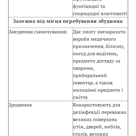
фунгіцидні та
спороцидні властивості
Залежно від місця перебування збудника
Занурення (замочування)
Дає змогу знезаразити
вироби медичного
призначення, білизну,
посуд для виділень,
предмети догляду за
хворими,
прибиральний
інвентар, а також
малоцінні предмети і
сміття
Зрошення
Використовують для
дезінфекції переважно
великих поверхонь
(стін, дверей, меблів,
столів, великих