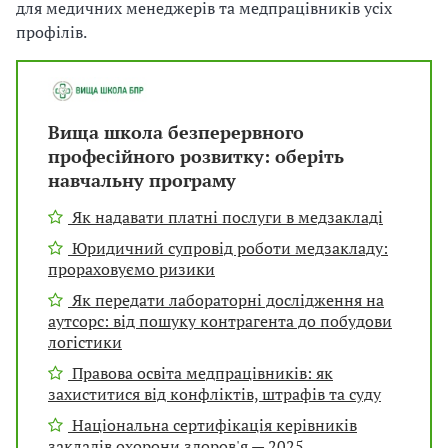
для медичних менеджерів та медпрацівників усіх
профілів.
Вища школа безперервного
професійного розвитку:
оберіть
навчальну програму
Як надавати платні послуги в медзакладі
Юридичний супровід роботи медзакладу:
прораховуємо ризики
Як передати лабораторні дослідження на
аутсорс: від пошуку контрагента до побудови
логістики
Правова освіта медпрацівників: як
захиститися від конфліктів, штрафів та суду
Національна сертифікація керівників
закладів охорони здоров'я — 2025