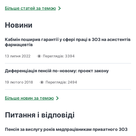
фонду, виданому у 2010 році, йдеться, що зарахування роботи
у вказаних кабінетах у подвійному розмірі можливе тільки
Більше статей за темою
якщо вказані кабінети є окремими структурними
підрозділами. Тож яким із цих нормативних документів слід
Новини
керуватись?
Кабмін поширив гарантії у сфері праці в ЗОЗ на асистентів
фармацевтів
13 липня 2022
Переглядів: 3394
Диференціація пенсій по-новому: проект закону
19 лютого 2018
Переглядів: 2494
Більше новин за темою
Питання і відповіді
Пенсія за вислугу років медпрацівникам приватного ЗОЗ