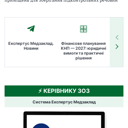
Експертус Медзаклад.
Фінансове планування
Літні
Новини
КНП — 2027: юридичні
ТОП
вимоги та практичні
ме
рішення
⚡️ КЕРІВНИКУ ЗОЗ
Система Експертус Медзаклад