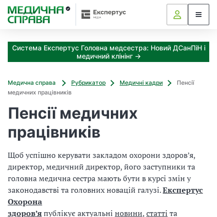
З
а
я
к
Система Експертус Головна медсестра: Новий ДСанПіН і
і
медичний клінінг →
з
а
х
Медична справа
Рубрикатор
Медичні кадри
Пенсії
о
медичних працівників
д
Пенсії медичних
и
м
працівників
о
ж
н
Щоб успішно керувати закладом охорони здоров’я,
а
директор, медичний директор, його заступники та
о
головна медична сестра мають бути в курсі змін у
т
законодавстві та головних новацій галузі.
Експертус
р
Охорона
и
м
здоров’я
публікує актуальні
новини
,
статті
та