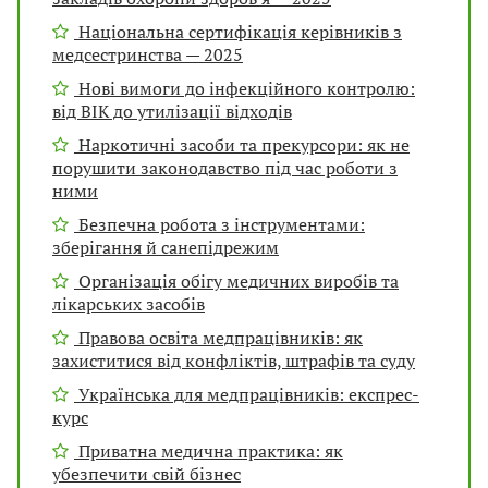
Національна сертифікація керівників з
медсестринства — 2025
Нові вимоги до інфекційного контролю:
від ВІК до утилізації відходів
Наркотичні засоби та прекурсори: як не
порушити законодавство під час роботи з
ними
Безпечна робота з інструментами:
зберігання й санепідрежим
Організація обігу медичних виробів та
лікарських засобів
Правова освіта медпрацівників: як
захиститися від конфліктів, штрафів та суду
Українська для медпрацівників: експрес-
курс
Приватна медична практика: як
убезпечити свій бізнес