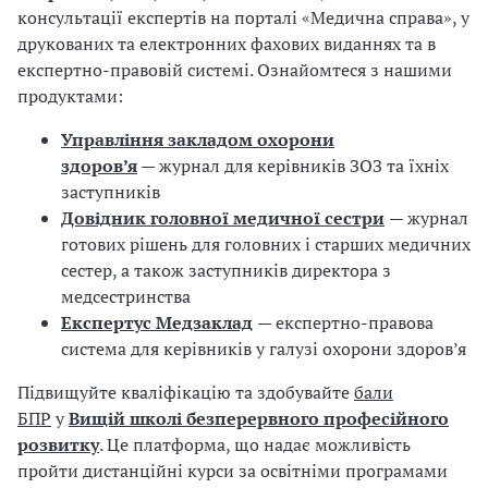
а
консультації експертів на порталі «Медична справа», у
т
друкованих та електронних фахових виданнях та в
и
експертно-правовій системі. Ознайомтеся з нашими
б
продуктами:
а
л
Управління закладом охорони
и
здоров’я
— журнал для керівників ЗОЗ та їхніх
Б
заступників
П
Довідник головної медичної сестри
— журнал
Р
готових рішень для головних і старших медичних
сестер, а також заступників директора з
медсестринства
Експертус Медзаклад
— експертно-правова
система для керівників у галузі охорони здоров’я
Підвищуйте кваліфікацію та здобувайте
бали
БПР
у
Вищій школі безперервного професійного
розвитку
. Це платформа, що надає можливість
пройти дистанційні курси за освітніми програмами