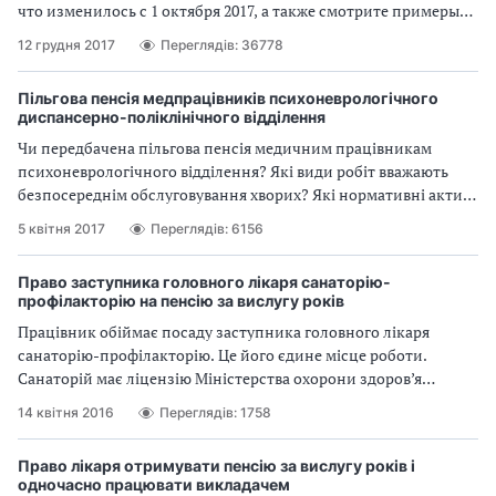
что изменилось с 1 октября 2017, а также смотрите примеры
начисления пенсий медработникам.
12 грудня 2017
Переглядів: 36778
Пільгова пенсія медпрацівників психоневрологічного
диспансерно-поліклінічного відділення
Чи передбачена пільгова пенсія медичним працівникам
психоневрологічного відділення? Які види робіт вважають
безпосереднім обслуговування хворих? Які нормативні акти
врегульовують ці питання? Докладно відповідаємо у статті!
5 квітня 2017
Переглядів: 6156
Право заступника головного лікаря санаторію-
профілакторію на пенсію за вислугу років
Працівник обіймає посаду заступника головного лікаря
санаторію­-профілакторію. Це його єдине місце роботи.
Санаторій має ліцензію Міністерства охорони здоров’я
України надавати медичні послуги. Чи має цей працівник
14 квітня 2016
Переглядів: 1758
право на пенсію за вислугу років на пільгових умовах як
медичний працівник закладу охорони здоров’я?
Право лікаря отримувати пенсію за вислугу років і
одночасно працювати викладачем