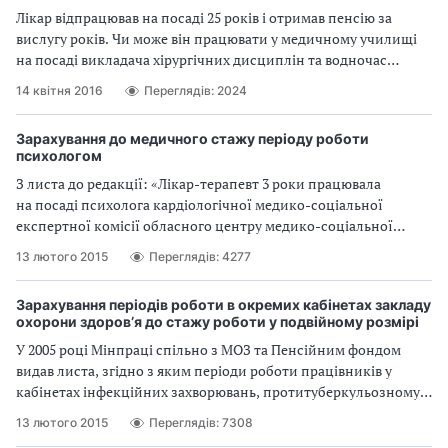
Лікар відпрацював на посаді 25 років і отримав пенсію за
вислугу років. Чи може він працювати у медичному училищі
на посаді викладача хірургічних дисциплін та водночас
отримувати пенсію?
14 квітня 2016
Переглядів: 2024
Зарахування до медичного стажу періоду роботи
психологом
З листа до редакції: «Лікар-терапевт 3 роки працювала
на посаді психолога кардіологічної медико-соціальної
експертної комісії обласного центру медико-соціальної
експертизи. Чи можна зарахувати цей період до медичного
13 лютого 2015
Переглядів: 4277
стажу при оформленні пенсії?»
Зарахування періодів роботи в окремих кабінетах закладу
охорони здоров’я до стажу роботи у подвійному розмірі
У 2005 році Мінпраці спільно з МОЗ та Пенсійним фондом
видав листа, згідно з яким періоди роботи працівників у
кабінетах інфекційних захворювань, протитуберкульозному,
наркологічному та психіатричному кабінетах зараховують до
13 лютого 2015
Переглядів: 7308
стажу роботи у подвійному розмірі. Однак у листі Пенсійного