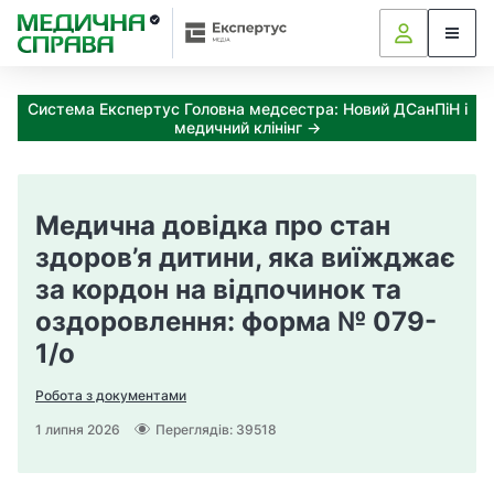
З
а
я
к
Система Експертус Головна медсестра: Новий ДСанПіН і
і
медичний клінінг →
з
а
х
о
Портал Медична справа П
Медична довідка про стан
д
и
здоров’я дитини, яка виїжджає
м
за кордон на відпочинок та
о
оздоровлення: форма № 079-
ж
н
1/о
а
о
Робота з документами
т
1 липня 2026
Переглядів: 39518
р
и
м