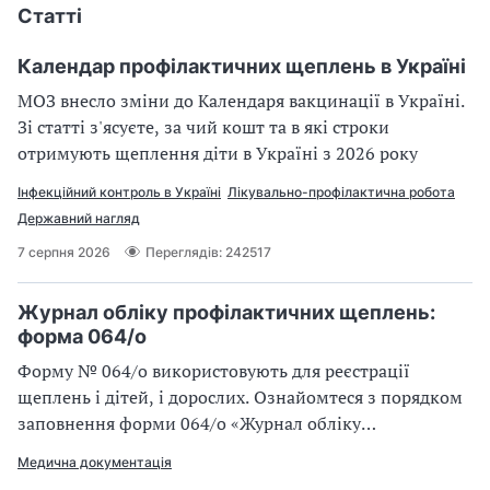
а
Статті
т
и
Календар профілактичних щеплень в Україні
б
МОЗ внесло зміни до Календаря вакцинації в Україні.
а
Зі статті з'ясуєте, за чий кошт та в які строки
л
и
отримують щеплення діти в Україні з 2026 року
Б
Інфекційний контроль в Україні
Лікувально-профілактична робота
П
Р
Державний нагляд
7 серпня 2026
Переглядів: 242517
Журнал обліку профілактичних щеплень:
форма 064/о
Форму № 064/о використовують для реєстрації
щеплень і дітей, і дорослих. Ознайомтеся з порядком
заповнення форми 064/о «Журнал обліку
профілактичних щеплень»
Медична документація