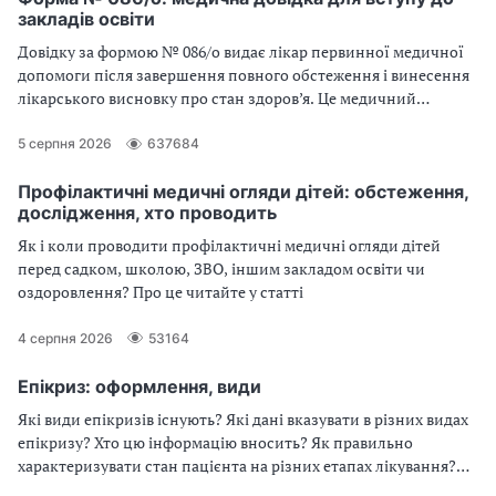
закладів освіти
Довідку за формою № 086/о видає лікар первинної медичної
допомоги після завершення повного обстеження і винесення
лікарського висновку про стан здоров’я. Це медичний
документ для подання до закладів освіти всіх рівнів
5 серпня 2026
637684
Профілактичні медичні огляди дітей: обстеження,
дослідження, хто проводить
Як і коли проводити профілактичні медичні огляди дітей
перед садком, школою, ЗВО, іншим закладом освіти чи
оздоровлення? Про це читайте у статті
4 серпня 2026
53164
Епікриз: оформлення, види
Які види епікризів існують? Які дані вказувати в різних видах
епікризу? Хто цю інформацію вносить? Як правильно
характеризувати стан пацієнта на різних етапах лікування?
Читайте про це у статті