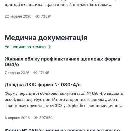
пригоді не лише для практики, а й під час підготовки
документів для акредитації закладу
22 червня 2026
73691
Медична документація
Усі новини за темою
Журнал обліку профілактичних щеплень: форма
064/о
7 серпня 2026
17445
Довідка ЛКК: форма № 080-4/о
Форму первинної облікової документації № 080-4/о видають
особі, яка потребує постійного стороннього догляду, або її
законному представнику ЗОЗ усіх рівнів надання медичної
допомоги
6 серпня 2026
307950
Форма № 086/о: медична довідка для вступу до