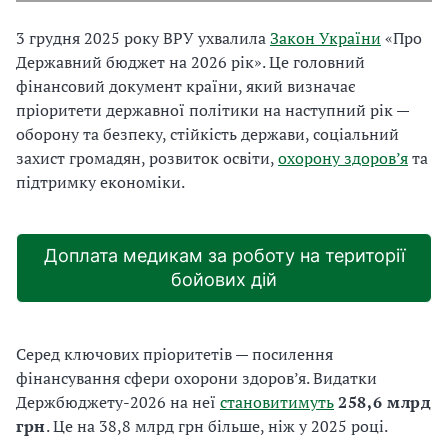
3 грудня 2025 року ВРУ ухвалила
Закон України
«Про
Державний бюджет на 2026 рік». Це головний
фінансовий документ країни, який визначає
пріоритети державної політики на наступний рік —
оборону та безпеку, стійкість держави, соціальний
захист громадян, розвиток освіти,
охорону здоров’я
та
підтримку економіки.
Доплата медикам за роботу на території
бойових дій
Серед ключових пріоритетів — посилення
фінансування сфери охорони здоров’я. Видатки
Держбюджету-2026 на неї
становитимуть
258,6 млрд
грн
. Це на 38,8 млрд грн більше, ніж у 2025 році.