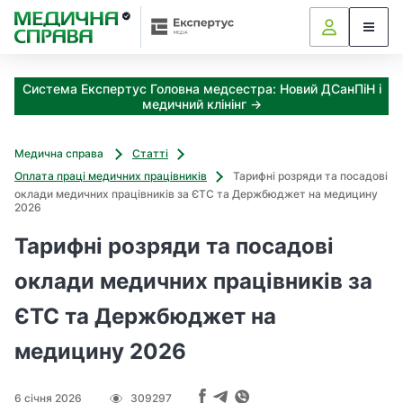
З
а
я
к
Система Експертус Головна медсестра: Новий ДСанПіН і
і
медичний клінінг →
з
а
х
Медична справа
Статті
о
Оплата праці медичних працівників
Тарифні розряди та посадові
д
оклади медичних працівників за ЄТС та Держбюджет на медицину
и
2026
м
Тарифні розряди та посадові
о
ж
оклади медичних працівників за
н
а
ЄТС та Держбюджет на
о
т
медицину 2026
р
и
м
6 січня 2026
309297