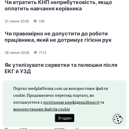
Чи втратить КНП неприбутковість, якщо
оплатить навчання керівника
31 липня 2026
158
Чи правомірно не допустити до роботи
працівника, який не дотримує гігієни рук
28 липня 2026
7112
Як утилізувати серветки та пелюшки після
ЕКГ й УЗД
22 липня 2026
3183
Портал medplatforma.com.ua використовує файли
cookie. Продовжуючи перегляд порталу, ви
погоджуєтеся з
політикою конфіденційності
та
Головне
використанням файлів cookie
⚡️ Експертус Медзаклад. Новини
Згоден