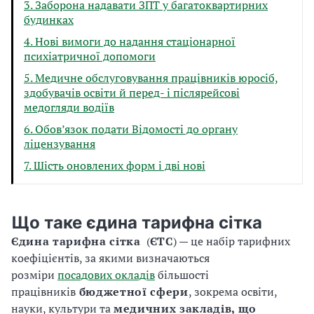
3. Заборона надавати ЗПТ у багатоквартирних
будинках
4. Нові вимоги до надання стаціонарної
психіатричної допомоги
5. Медичне обслуговування працівників юросіб,
здобувачів освіти й перед- і післярейсові
медогляди водіїв
6. Обов’язок подати Відомості до органу
ліцензування
7. Шість оновлених форм і дві нові
Що таке єдина тарифна сітка
Єдина тарифна сітка
(
ЄТС
) — це набір тарифних
коефіцієнтів, за якими визначаються
розміри
посадових окладів
більшості
працівників
бюджетної сфери
, зокрема освіти,
науки, культури та
медичних закладів, що