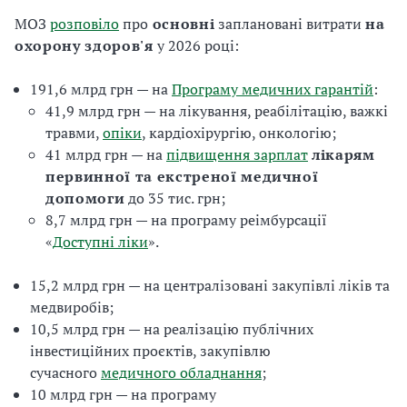
МОЗ
розповіло
про
основні
заплановані витрати
на
охорону здоров'я
у 2026 році:
191,6 млрд грн — на
Програму медичних гарантій
:
41,9 млрд грн — на лікування, реабілітацію, важкі
травми,
опіки
, кардіохірургію, онкологію;
41 млрд грн — на
підвищення зарплат
лікарям
первинної та екстреної медичної
допомоги
до 35 тис. грн;
8,7 млрд грн — на програму реімбурсації
«
Доступні ліки
».
15,2 млрд грн — на централізовані закупівлі ліків та
медвиробів;
10,5 млрд грн — на реалізацію публічних
інвестиційних проєктів, закупівлю
сучасного
медичного обладнання
;
10 млрд грн — на програму