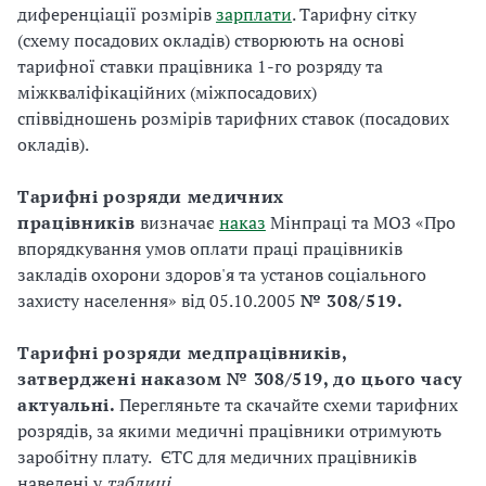
диференціації розмірів
зарплати
. Тарифну сітку
(схему посадових окладів) створюють на основі
тарифної ставки працівника 1-го розряду та
міжкваліфікаційних (міжпосадових)
співвідношень розмірів тарифних ставок (посадових
окладів).
Тарифні розряди медичних
працівників
визначає
наказ
Мінпраці та МОЗ «Про
впорядкування умов оплати праці працівників
закладів охорони здоров'я та установ соціального
захисту населення» від 05.10.2005
№ 308/519.
Тарифні розряди медпрацівників,
затверджені наказом № 308/519, до цього часу
актуальні.
Перегляньте та скачайте схеми тарифних
розрядів, за якими медичні працівники отримують
заробітну плату.
ЄТС для медичних працівників
наведені у
таблиці
.