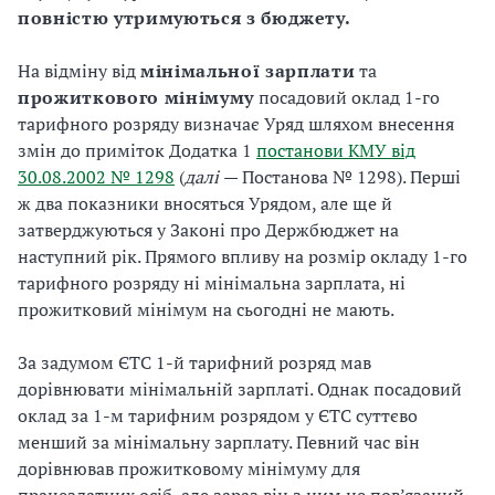
повністю утримуються з
бюджету
.
На відміну від
мінімальної зарплати
та
прожиткового мінімуму
посадовий оклад 1-го
тарифного розряду визначає Уряд шляхом внесення
змін до приміток Додатка 1
постанови КМУ від
30.08.2002 № 1298
(
далі
— Постанова № 1298). Перші
ж два показники вносяться Урядом, але ще й
затверджуються у Законі про Держбюджет на
наступний рік. Прямого впливу на розмір окладу 1-го
тарифного розряду ні мінімальна зарплата, ні
прожитковий мінімум на сьогодні не мають.
За задумом ЄТС 1-й тарифний розряд мав
дорівнювати мінімальній зарплаті. Однак посадовий
оклад за 1-м тарифним розрядом у ЄТС суттєво
менший за мінімальну зарплату. Певний час він
дорівнював прожитковому мінімуму для