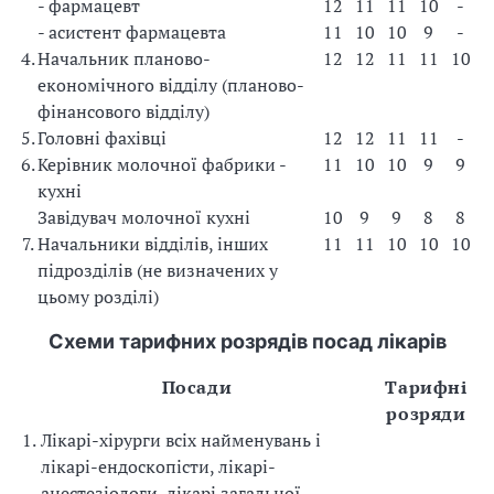
- фармацевт
12
11
11
10
-
- асистент фармацевта
11
10
10
9
-
4.
Начальник планово-
12
12
11
11
10
економічного відділу (планово-
фінансового відділу)
5.
Головні фахівці
12
12
11
11
-
6.
Керівник молочної фабрики -
11
10
10
9
9
кухні
Завідувач молочної кухні
10
9
9
8
8
7.
Начальники відділів, інших
11
11
10
10
10
підрозділів (не визначених у
цьому розділі)
Схеми тарифних розрядів посад лікарів
Посади
Тарифні
розряди
1.
Лікарі-хірурги всіх найменувань і
лікарі-ендоскопісти, лікарі-
анестезіологи, лікарі загальної