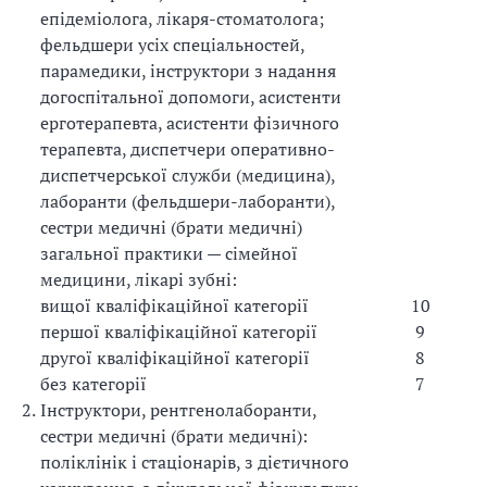
епідеміолога, лікаря-стоматолога;
фельдшери усіх спеціальностей,
парамедики, інструктори з надання
догоспітальної допомоги, асистенти
ерготерапевта, асистенти фізичного
терапевта, диспетчери оперативно-
диспетчерської служби (медицина),
лаборанти (фельдшери-лаборанти),
сестри медичні (брати медичні)
загальної практики — сімейної
медицини, лікарі зубні:
вищої кваліфікаційної категорії
10
першої кваліфікаційної категорії
9
другої кваліфікаційної категорії
8
без категорії
7
2.
Інструктори, рентгенолаборанти,
сестри медичні (брати медичні):
поліклінік і стаціонарів, з дієтичного