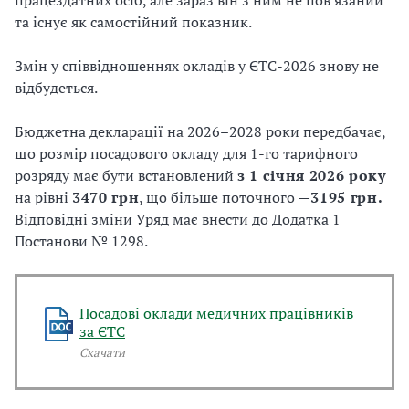
працездатних осіб, але зараз він з ним не пов’язаний
та існує як самостійний показник.
Змін у співвідношеннях окладів у ЄТС-2026 знову не
відбудеться.
Бюджетна декларації на 2026–2028 роки передбачає,
що розмір посадового окладу для 1-го тарифного
розряду має бути встановлений
з 1 січня 2026 року
на рівні
3470 грн
, що більше поточного —
3195 грн.
Відповідні зміни Уряд має внести до Додатка 1
Постанови № 1298.
Посадові оклади медичних працівників
за ЄТС
Скачати