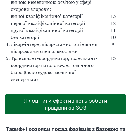
вищою немедичною освітою у сфері
охорони здоров’я:
вищої кваліфікаційної категорії
13
першої кваліфікаційної категорії
12
другої кваліфікаційної категорії
11
без категорії
10
4.
Лікар-інтерн, лікар-стажист за іншими
9
лікарськими спеціальностями
5.
Трансплант-координатор, трансплант-
13
координатор патолого-анатомічного
бюро (бюро судово-медичної
експертизи)
Як оцінити ефективність роботи
працівників ЗОЗ
Тарифні розряди посад фахівців з базовою та