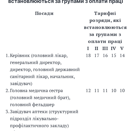
встановлюються за групами з оплати праці
Посади
Тарифні
розряди, які
встановлюються
за групами з
оплати праці
I
II
III
IV
V
1.
Керівник (головний лікар,
18
17
16
15
14
генеральний директор,
директор, головний державний
санітарний лікар, начальник,
завідувач)
2.
Головна медична сестра
12
11
11
10
10
(головний медичний брат),
головний фельдшер
3.
Завідувач аптеки (структурний
підрозділ лікувально-
профілактичного закладу)