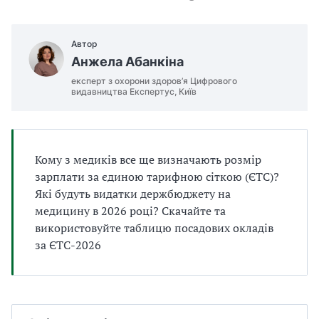
а
т
и
Автор
б
Анжела Абанкіна
а
експерт з охорони здоров’я Цифрового
л
видавництва Експертус, Київ
и
Б
П
Р
Кому з медиків все ще визначають розмір
зарплати за єдиною тарифною сіткою (ЄТС)?
Які будуть видатки держбюджету на
медицину в 2026 році? Скачайте та
використовуйте таблицю посадових окладів
за ЄТС-2026