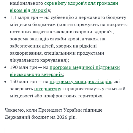
національного
скринінгу здоров’я для громадян
віком від 40 рокі
в;
1,1 млрд грн — на субвенцію з державного бюджету
місцевим бюджетам (кошти спрямують на покриття
поточних видатків закладів охорони здоров’я,
зокрема закладів служби крові, а також на
забезпечення дітей, хворих на рідкісні
захворювання, спеціальними продуктами
лікувального харчування);
190 млн грн — на
програми медичної підтримки
військових та ветеранів
;
150 млн грн — на
підтримку молодих лікарів
, які
завершать
інтернатуру
і працюватимуть у сільській
місцевості або прифронтових територіях.
Чекаємо, коли Президент України підпише
Державний бюджет на 2026 рік.