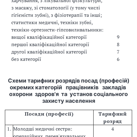
харчування, з лікувальної фізкультури,
з масажу, зі стоматології (у тому числі
гігієністи зубні), з фізіотерапії та інші;
статистики медичні, техніки зубні,
техніки-ортезисти-гіпсовиливальники:
вищої кваліфікаційної категорії
9
першої кваліфікаційної категорії
8
другої кваліфікаційної категорії
7
без категорії
6
Схеми тарифних розрядів посад (професій)
окремих категорій працівників закладів
охорони здоров'я та установ соціального
захисту населення
Посади (професії)
Тарифний
розряд
1.
Молодші медичні сестри:
4
операційних, перев'язувальних,