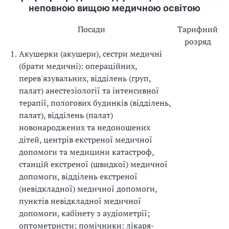
неповною вищою медичною освітою
Посади
Тарифний
розряд
1.
Акушерки (акушери), сестри медичні
(брати медичні): операційних,
перев'язувальних, відділень (груп,
палат) анестезіології та інтенсивної
терапії, пологових будинків (відділень,
палат), відділень (палат)
новонароджених та недоношених
дітей, центрів екстреної медичної
допомоги та медицини катастроф,
станцій екстреної (швидкої) медичної
допомоги, відділень екстреної
(невідкладної) медичної допомоги,
пунктів невідкладної медичної
допомоги, кабінету з аудіометрії;
оптометристи; помічники: лікаря-