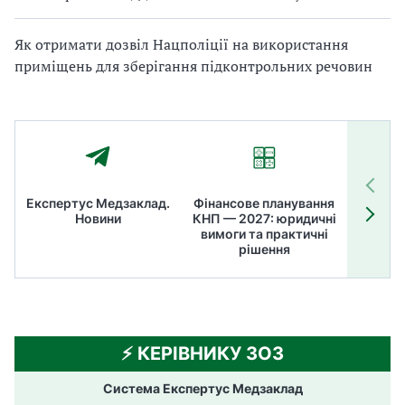
Як отримати дозвіл Нацполіції на використання
приміщень для зберігання підконтрольних речовин
Експертус Медзаклад.
Фінансове планування
Літні
Новини
КНП — 2027: юридичні
ТОП
вимоги та практичні
ме
рішення
⚡️ КЕРІВНИКУ ЗОЗ
Система Експертус Медзаклад