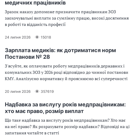
медичних працівників
Зразок наказу допоможе призначити працівникам ЗОЗ
заохочувальні виплати за сумлінну працю, високі досягнення
в роботі та відданість професії
24 липня 2026
15018
Зарплата медиків: як дотриматися норм
Постанови № 28
З'ясуйте, як оплачувати роботу медпрацівників державних і
комунальних ЗОЗ у 2026 році відповідно до чинної постанови
КМУ. Аналізуємо нормативку й прояснюємо всі суперечності
20 липня 2026
357619
Надбавка за вислугу років медпрацівникам:
хто має право, розмір виплат
Що таке надбавка за вислугу років медпрацівникам? Хто має
на неї право? Як розрахувати розмір надбавки? Відповіді на ці
запитання читайте в статті