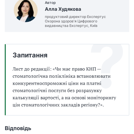
Автор
а
Алла Худякова
т
и
продуктовий директор Експертус
Охорона здоров'я Цифрового
б
видавництва Експертус, Київ
а
л
и
Б
П
Запитання
Р
Лист до редакції: «Чи має право КНП —
стоматологічна поліклініка встановлювати
конкурентноспроможні ціни на платні
стоматологічні послуги без розрахунку
калькуляції вартості, а на основі моніторингу
цін стоматологічних закладів регіону?».
Відповідь