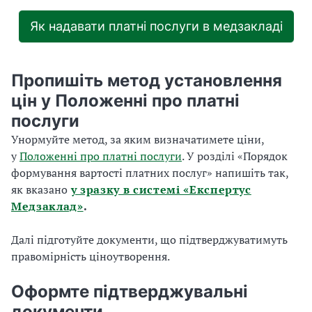
Як надавати платні послуги в медзакладі
Пропишіть метод установлення
цін у Положенні про платні
послуги
Унормуйте метод, за яким визначатимете ціни,
у
Положенні про платні послуги
. У розділі «Порядок
формування вартості платних послуг» напишіть так,
як вказано
у зразку в системі «Експертус
Медзаклад»
.
Далі підготуйте документи, що підтверджуватимуть
правомірність ціноутворення.
Оформте підтверджувальні
документи