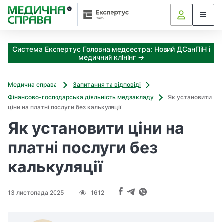
З
а
я
к
Система Експертус Головна медсестра: Новий ДСанПіН і
і
медичний клінінг →
з
а
х
Медична справа
Запитання та відповіді
о
Фінансово-господарська діяльність медзакладу
Як установити
д
ціни на платні послуги без калькуляції
и
Як установити ціни на
м
о
платні послуги без
ж
н
калькуляції
а
о
т
13 листопада 2025
1612
р
и
м