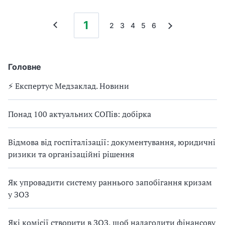
1
2
3
4
5
6
Головне
⚡️ Експертус Медзаклад. Новини
Понад 100 актуальних СОПів: добірка
Відмова від госпіталізації: документування, юридичні
ризики та організаційні рішення
Як упровадити систему раннього запобігання кризам
у ЗОЗ
Які комісії створити в ЗОЗ, щоб налагодити фінансову