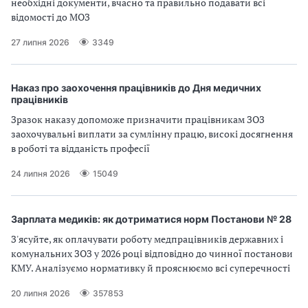
необхідні документи, вчасно та правильно подавати всі
а
відомості до МОЗ
т
и
27 липня 2026
3349
б
а
л
Наказ про заохочення працівників до Дня медичних
и
працівників
Б
Зразок наказу допоможе призначити працівникам ЗОЗ
П
заохочувальні виплати за сумлінну працю, високі досягнення
Р
в роботі та відданість професії
24 липня 2026
15049
Зарплата медиків: як дотриматися норм Постанови № 28
З'ясуйте, як оплачувати роботу медпрацівників державних і
комунальних ЗОЗ у 2026 році відповідно до чинної постанови
КМУ. Аналізуємо нормативку й прояснюємо всі суперечності
20 липня 2026
357853