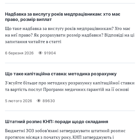
Надбавка за вислугу років медпрацівникам: хто має
право, розмір виплат
Що таке надбавка за вислугу років медпрацівникам? Хто має
на неї право? Як розрахувати розмір надбавки? Відповіді на ці
запитання читайте в статті
6 березня 2026
91904
Що таке капітаційна ставка: методика розрахунку
З'ясуйте більше про методику розрахунку капітаційної ставки
та вартість послуг Програми медичних гарантій на її основі
5 лютого 2026
89630
Штатний розпис КНП: поради щодо складання
Бюджетні ЗОЗ зобов’язані затверджувати штатний розпис
протягом місяця з початку року. КНП затверджують і