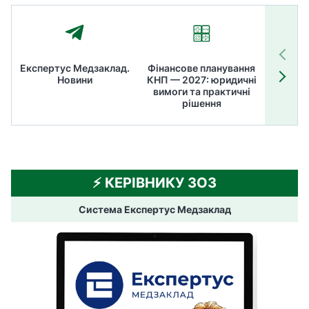
Експертус Медзаклад.
Фінансове планування
Літні
Новини
КНП — 2027: юридичні
ТОП
вимоги та практичні
ме
рішення
⚡️ КЕРІВНИКУ ЗОЗ
Система Експертус Медзаклад