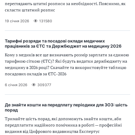
переглядають штатні розписи за необхідності. Пояснимо, як
скласти штатний розпис
19 січня 2026
131580
Тарифні розряди та посадові оклади медичних
працівників за ЄТС та Держбюджет на медицину 2026
Кому з медиків все ще визначають розмір зарплати за єдиною
тарифною сіткою (ЄТС)? Які будуть видатки держбюджету на
медицину в 2026 році? Скачайте та використовуйте таблицю
посадових окладів за ЄТС-2026
6 січня 2026
309377
Де знайти кошти на передплату періодики для ЗОЗ: шість
порад
Тримайте шість порад, які допоможуть знайти кошти, аби
передплатити надійного помічника в роботі — професійні
видання від Цифрового видавництва Експертус