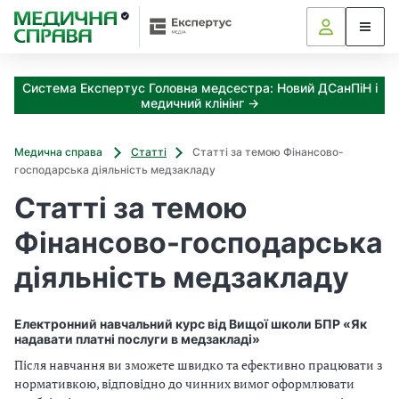
З
а
я
к
Система Експертус Головна медсестра: Новий ДСанПіН і
і
медичний клінінг →
з
а
х
Медична справа
Статті
Статті за темою Фінансово-
о
господарська діяльність медзакладу
д
Статті за темою
и
м
Фінансово-господарська
о
ж
діяльність медзакладу
н
а
о
Електронний навчальний курс від Вищої школи БПР «Як
т
надавати платні послуги в медзакладі»
р
Після навчання ви зможете швидко та ефективно працювати з
и
нормативкою, відповідно до чинних вимог оформлювати
м