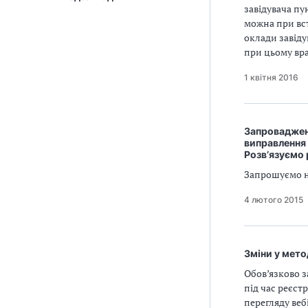
завідувача пу
можна при вс
оклади завіду
при цьому вра
1 квітня 2016
Запроваджен
виправлення 
Розв’язуємо 
Запрошуємо н
4 лютого 2015
Зміни у мето
Обов’язково з
під час реєст
перегляду веб