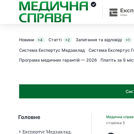
З
а
я
к
і
з
Новини
Статті
Запитання та відповіді
+4
+2
+1
а
х
Система Експертус Медзаклад
Система Експертус Г
о
Програма медичних гарантій — 2026
Платіть за 9 міс
д
и
м
о
ж
Сис
н
а
о
т
Головне
Медична спра
р
сторінка 5
и
м
⚡️ Експертус Медзаклад.