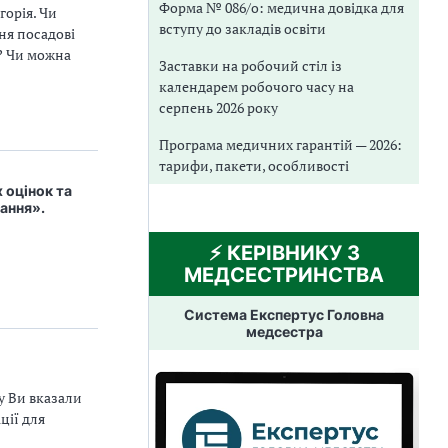
Форма № 086/о: медична довідка для
горія. Чи
вступу до закладів освіти
ня посадові
ї? Чи можна
Заставки на робочий стіл із
календарем робочого часу на
серпень 2026 року
Програма медичних гарантій — 2026:
тарифи, пакети, особливості
 оцінок та
ання».
⚡️ КЕРІВНИКУ З
МЕДСЕСТРИНСТВА
Система Експертус Головна
медсестра
ку Ви вказали
ції для