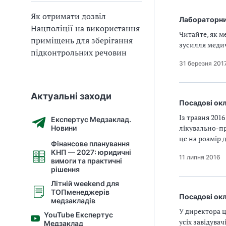
Як отримати дозвіл
Лабораторний
Нацполіції на використання
Читайте, як 
приміщень для зберігання
зусилля меди
підконтрольних речовин
31 березня 201
Актуальні заходи
Посадові окл
Із травня 20
Експертус Медзаклад.
лікувально-п
Новини
це на розмір 
Фінансове планування
КНП — 2027: юридичні
11 липня 2016
вимоги та практичні
рішення
Літній weekend для
ТОПменеджерів
Посадові окл
медзакладів
У директора ц
YouTube Експертус
усіх завідувач
Медзаклад