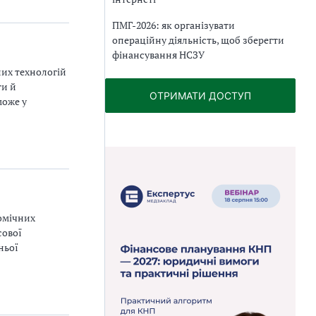
ПМГ-2026: як організувати
операційну діяльність, щоб зберегти
фінансування НСЗУ
них технологій
ти й
ОТРИМАТИ ДОСТУП
може у
номічних
сової
ньої