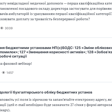
нкту невідкладної медичної допомоги — перша кваліфікаційна кате
тановленні посадового окладу директора застосувати для порівнян
вачів амбулаторій із урахуванням першої кваліфікаційної категорі
ховувати доплату за тривалість безперервної роботи?
3039
ня бюджетними установами НП(с)БОДС: 125 «Зміни облікових
помилок»; 127 «Зменшення корисності активів»; 128 «Зобов’яз
робочі ситуації
а фаховий вебінар!
1457
дології бухгалтерського обліку бюджетних установ
аповніть усі поля із зірочкою та запам’ятайте електронну адресу, я
рації (цей e-mail необхідно буде зазначити 27 січня у формі авториза
інару).