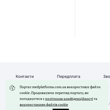
Контакти
Передплата
Зво
Портал medplatforma.com.ua використовує файли
cookie. Продовжуючи перегляд порталу, ви
© Медична справа, 2026. Усі права захищено
погоджуєтеся з
політикою конфіденційності
та
Повне або часткове копіювання будь-яких матеріалів порталу, 
використанням файлів cookie
лише з письмового дозволу редакції порталу.