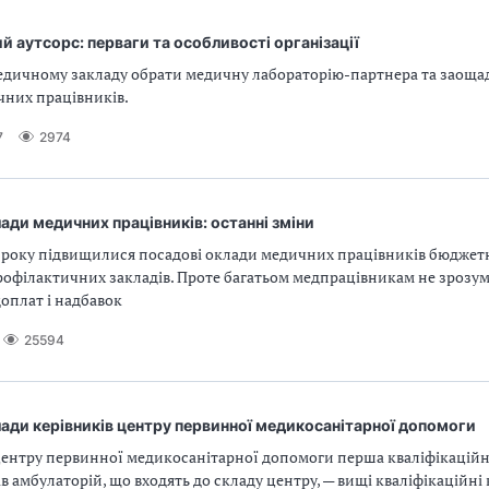
 аутсорс: перваги та особливості організації
медичному закладу обрати медичну лабораторію-партнера та заоща
чних працівників.
7
2974
ади медичних працівників: останні зміни
16 року підвищилися посадові оклади медичних працівників бюджет
рофілактичних закладів. Проте багатьом медпрацівникам не зрозум
доплат і надбавок
25594
ади керівників центру первинної медико­санітарної допомоги
ентру первинної медико­санітарної допомоги перша кваліфікаційна
ів амбулаторій, що входять до складу центру, — вищі кваліфікаційні к