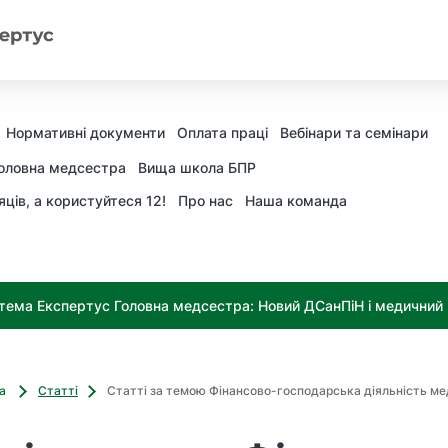
Нормативні документи
Оплата праці
Вебінари та семінари
оловна медсестра
Вища школа БПР
яців, а користуйтеся 12!
Про нас
Наша команда
тема Експертус Головна медсестра: Новий ДСанПіН і медичний к
ва
Статті
Статті за темою Фінансово-господарська діяльність ме