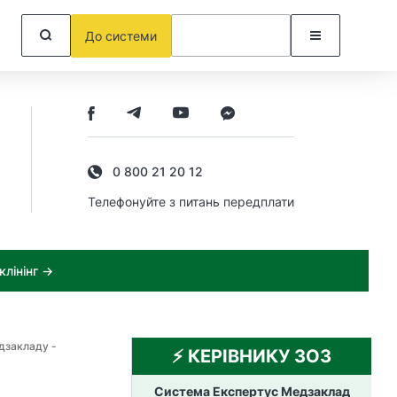
До системи
0 800 21 20 12
Телефонуйте з питань передплати
лінінг →
дзакладу -
⚡️ КЕРІВНИКУ ЗОЗ
Система Експертус Медзаклад