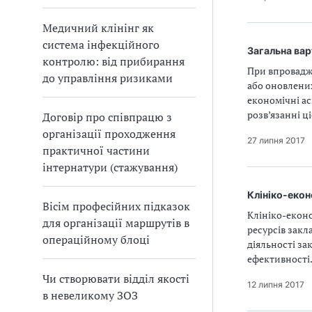
Медичний клінінг як
система інфекційного
Загальна вар
контролю: від прибирання
При впровадже
до управління ризиками
або оновлених
економічні ас
розв’язанні ц
Договір про співпрацю з
організації проходження
27 липня 2017
практичної частини
інтернатури (стажування)
Клініко-­еко
Вісім професійних підказок
Клініко-­екон
для організації маршрутів в
ресурсів закл
операційному блоці
діяльності за
ефективності
Чи створювати відділ якості
12 липня 2017
в невеликому ЗОЗ