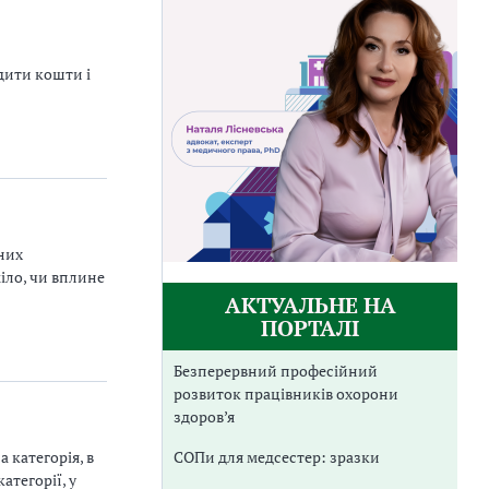
дити кошти і
них
іло, чи вплине
АКТУАЛЬНЕ НА
ПОРТАЛІ
Безперервний професійний
розвиток працівників охорони
здоров’я
СОПи для медсестер: зразки
 категорія, в
атегорії, у