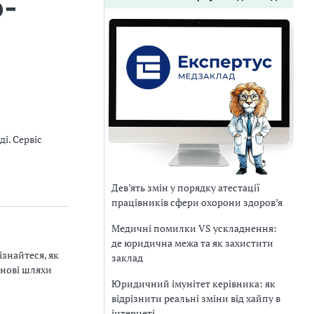
о-
і. Сервіс
Дев’ять змін у порядку атестації
працівників сфери охорони здоров’я
Медичні помилки VS ускладнення:
де юридична межа та як захистити
ізнайтеся, як
заклад
 нові шляхи
Юридичний імунітет керівника: як
відрізнити реальні зміни від хайпу в
інтернеті