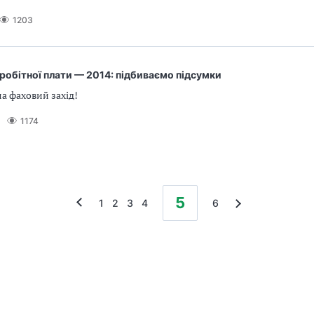
1203
аробітної плати — 2014: підбиваємо підсумки
а фаховий захід!
1174
5
1
2
3
4
6