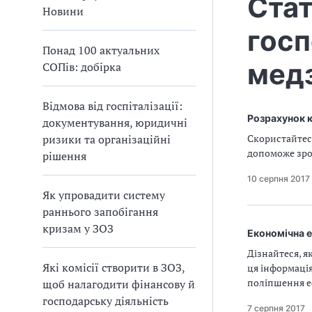
Стат
а
Новини
т
госп
и
Понад 100 актуальних
б
медз
СОПів: добірка
а
л
и
Відмова від госпіталізації:
Б
Розрахунок к
документування, юридичні
П
ризики та організаційні
Скористайтеся
Р
допоможе зро
рішення
10 серпня 2017
Як упровадити систему
раннього запобігання
кризам у ЗОЗ
Економічна 
Дізнайтеся, я
Які комісії створити в ЗОЗ,
ця інформаці
поліпшення е
щоб налагодити фінансову й
господарську діяльність
7 серпня 2017