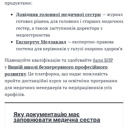
продуктами:
а
т
Довідник головної медичної сестри
— журнал
и
готових рішень для головних і старших медичних
б
а
сестер, а також заступників директора з
л
медсестринства
и
Експертус Медзаклад
— експертно-правова
Б
система для керівників у галузі охорони здоров’я
П
Р
Підвищуйте кваліфікацію та здобувайте
бали БПР
у
Вищій школі безперервного професійного
розвитку
. Це платформа, що надає можливість
пройти дистанційні курси за освітніми програмами
для медичних менеджерів та медпрацівників усіх
профілів.
Яку документацію має
заповнювати медична сестра