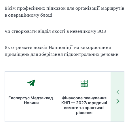
Вісім професійних підказок для організації маршрутів
в операційному блоці
Чи створювати відділ якості в невеликому ЗОЗ
Як отримати дозвіл Нацполіції на використання
приміщень для зберігання підконтрольних речовин
Експертус Медзаклад.
Фінансове планування
Літні
Новини
КНП — 2027: юридичні
ТОП
вимоги та практичні
ме
рішення