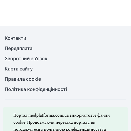
Контакти
Передплата
Зворотний зв'язок
Карта сайту
Правила cookie
Політика конфіденційності
© Медична справа, 2026. Усі права захищено
Портал medplatforma.com.ua використовує файли
Повне або часткове копіювання будь-яких матеріалів порталу,
цитування, публікація їх анотованих оглядів допускаються лише
cookie. Продовжуючи перегляд порталу, ви
з письмового дозволу редакції порталу.
погоджуєтеся з
політикою конфіденційності
та