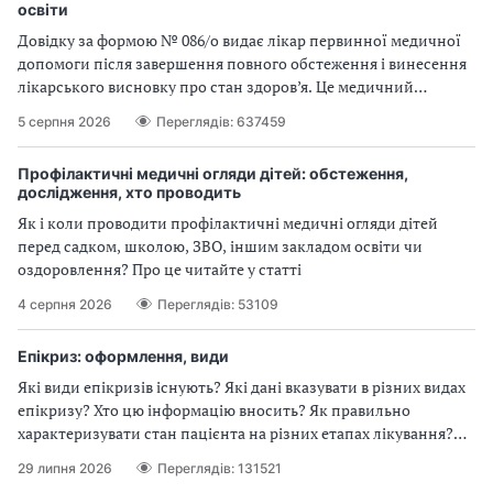
освіти
Довідку за формою № 086/о видає лікар первинної медичної
допомоги після завершення повного обстеження і винесення
лікарського висновку про стан здоров’я. Це медичний
документ для подання до закладів освіти всіх рівнів
5 серпня 2026
Переглядів: 637459
Профілактичні медичні огляди дітей: обстеження,
дослідження, хто проводить
Як і коли проводити профілактичні медичні огляди дітей
перед садком, школою, ЗВО, іншим закладом освіти чи
оздоровлення? Про це читайте у статті
4 серпня 2026
Переглядів: 53109
Епікриз: оформлення, види
Які види епікризів існують? Які дані вказувати в різних видах
епікризу? Хто цю інформацію вносить? Як правильно
характеризувати стан пацієнта на різних етапах лікування?
Читайте про це у статті
29 липня 2026
Переглядів: 131521