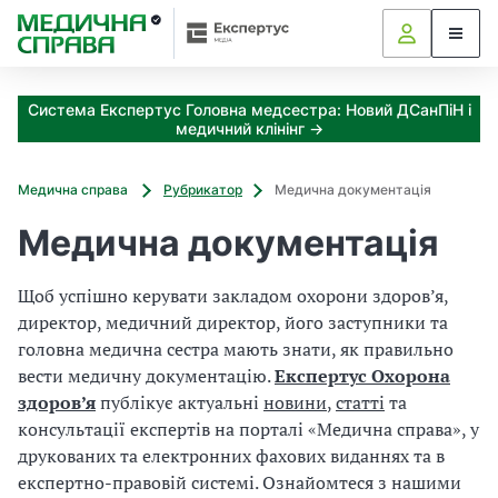
З
а
я
к
Система Експертус Головна медсестра: Новий ДСанПіН і
і
медичний клінінг →
з
а
х
Медична справа
Рубрикатор
Медична документація
о
д
Медична документація
и
м
Щоб успішно керувати закладом охорони здоров’я,
о
директор, медичний директор, його заступники та
ж
н
головна медична сестра мають знати, як правильно
а
вести медичну документацію.
Експертус Охорона
о
здоров’я
публікує актуальні
новини
,
статті
та
т
консультації експертів на порталі «Медична справа», у
р
друкованих та електронних фахових виданнях та в
и
експертно-правовій системі. Ознайомтеся з нашими
м