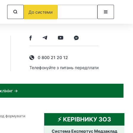
До системи
0 800 21 20 12
Телефонуйте з питань передплати
лінінг →
іод формувати
⚡️ КЕРІВНИКУ ЗОЗ
Система Експертус Медзаклад