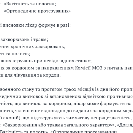
«Вагітність та пологи»;
«Ортопедичне протезування»
і висновки лікар формує в разі:
 захворювань і травм;
ення хронічних захворювань;
ті та пологів;
вних втручань при невідкладних станах;
ня за кордоном за направленням Комісії МОЗ з питань на
н для лікування за кордон.
ї воєнного стану та протягом трьох місяців із дня його при
медичний висновок зі встановленою відміткою про тимчас
ність, що виникла за кордоном, лікар може формувати на 
писів, які він вніс відповідно до виданих за кордоном ме
(їх копій), що підтверджують тимчасову непрацездатність, 
: «Захворювання або травма загального характеру», «Догля
Вагітність та пологи», «Ортопедичне протезування».