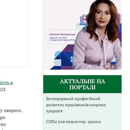
АКТУАЛЬНЕ НА
ість в
ПОРТАЛІ
ОЗ
Безперервний професійний
розвиток працівників охорони
у хворого.
здоров’я
про
СОПи для медсестер: зразки
ому