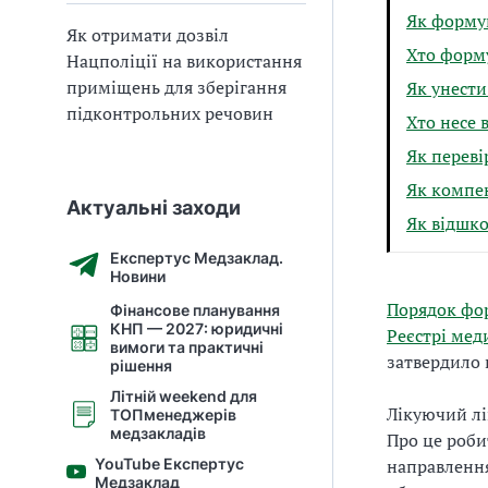
Як форму
Як отримати дозвіл
Хто форм
Нацполіції на використання
приміщень для зберігання
Як унести
підконтрольних речовин
Хто несе 
Як переві
Як компен
Актуальні заходи
Як відшко
Експертус Медзаклад.
Новини
Порядок фор
Фінансове планування
КНП — 2027: юридичні
Реєстрі мед
вимоги та практичні
затвердило 
рішення
Літній weekend для
Лікуючий лі
ТОПменеджерів
медзакладів
Про це роби
YouTube Експертус
направлення
Медзаклад