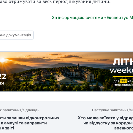
аво отримувати за весь період лікування дитини.
За інформацією системи «Експертус 
на документація
є запитання/відповідь
Наступне запитання/ві
ати залишки підконтрольних
Хто може виїхати у відря
 в ампулі та виправити
чи відпустку за кордон 
у звіті
воєнного