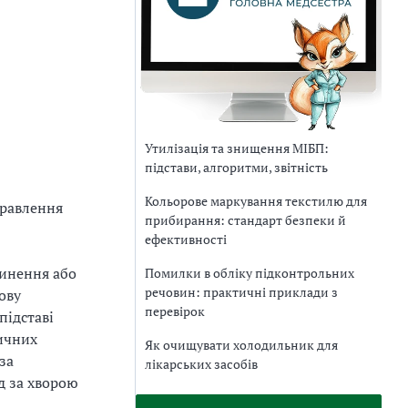
Утилізація та знищення МІБП:
підстави, алгоритми, звітність
Кольорове маркування текстилю для
правлення
прибирання: стандарт безпеки й
ефективності
пинення або
Помилки в обліку підконтрольних
речовин: практичні приклади з
ову
перевірок
підставі
дичних
Як очищувати холодильник для
за
лікарських засобів
д за хворою