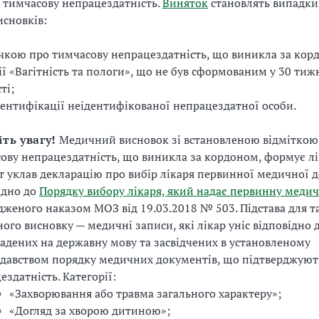
 тимчасову непрацездатність.
Виняток
становлять випадк
сновків:
чкою про тимчасову непрацездатність, що виникла за кор
ії «Вагітність та пологи», що не був сформованим у 30 тиж
ті;
ідентифікації неідентифікованої непрацездатної особи.
ть увагу!
Медичний висновок зі встановленою відміткою
ову непрацездатність, що виникла за кордоном, формує лі
т уклав декларацію про вибір лікаря первинної медичної 
ідно до
Порядку вибору лікаря, який надає первинну меди
дженого наказом МОЗ від 19.03.2018 № 503. Підстава для т
ого висновку — медичні записи, які лікар уніс відповідно 
адених на державну мову та засвідчених в установленому
давством порядку медичних документів, що підтверджуют
ездатність. Категорії:
«Захворювання або травма загального характеру»;
«Догляд за хворою дитиною»;