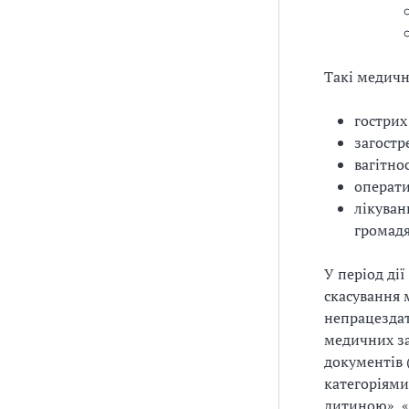
Такі медичн
гострих
загостр
вагітнос
операти
лікуван
громадя
У період ді
скасування 
непрацездат
медичних за
документів 
категоріями
дитиною», «