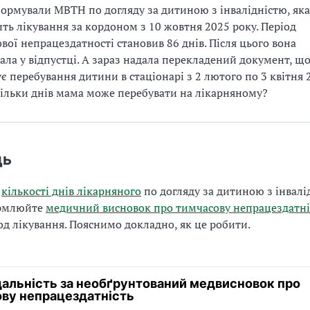
ормували МВТН по догляду за дитиною з інвалідністю, яка
ть лікування за кордоном з 10 жовтня 2025 року. Період
вої непрацездатності становив 86 днів. Після цього вона
ала у відпустці. А зараз надала перекладений документ, щ
ує перебування дитини в стаціонарі з 2 лютого по 3 квітня 
кільки днів мама може перебувати на лікарняному?
дь
у
кількості днів лікарняного
по догляду за дитиною з інвалі
ормлюйте
медичний висновок про тимчасову непрацездатні
іод лікування. Пояснимо докладно, як це робити.
дальність за необґрунтований медвисновок про
ву непрацездатність