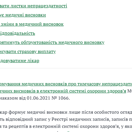
вати листки непрацездатності
ує медичні висновки
 зміни в медичний висновок
відповідальність
рятимуть обґрунтованість медичного висновку
сувати страхову виплату
довуватиме лікар
мування медичних висновків про тимчасову непрацездатн
ичних висновків в електронній системі охорони здоров’я
М
наказом від 01.06.2021 № 1066.
кар формує медичні висновки лише після особистого огляд
ть відповідний запис у Реєстрі медичних записів, записів 
 та рецептів в електронній системі охорони здоров’я, у як