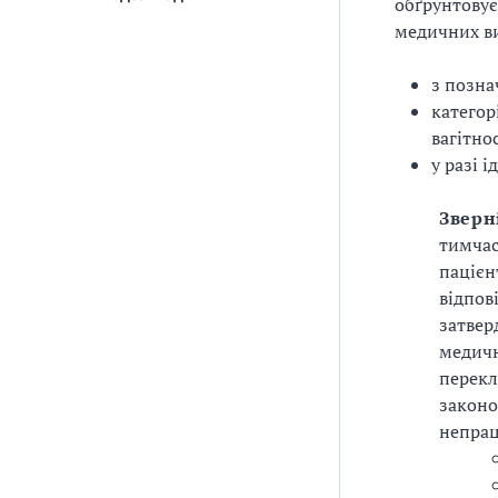
обґрунтовує
медичних ви
з позна
категор
вагітнос
у разі 
Зверні
тимчас
пацієн
відпов
затвер
медичн
перекл
законо
непрац