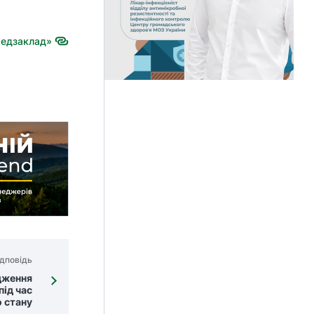
Медзаклад»
дповідь
дження
під час
 стану