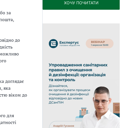
ХОЧУ ПОЧИТАТИ
бо за
пошта,
овідно до
дність
неможливо
ого
ка доглядає
, яка
істю віком до
ого для
датності