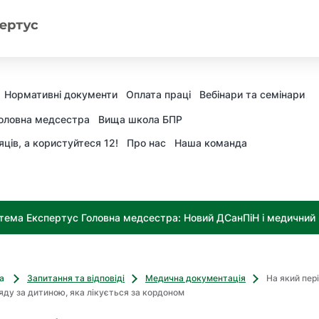
Нормативні документи
Оплата праці
Вебінари та семінари
оловна медсестра
Вища школа БПР
яців, а користуйтеся 12!
Про нас
Наша команда
тема Експертус Головна медсестра: Новий ДСанПіН і медичний к
ва
Запитання та відповіді
Медична документація
На який пер
ду за дитиною, яка лікується за кордоном