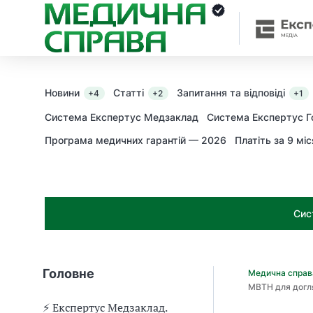
З
а
я
к
і
з
Новини
Статті
Запитання та відповіді
+4
+2
+1
а
х
Система Експертус Медзаклад
Система Експертус Г
о
Програма медичних гарантій — 2026
Платіть за 9 міс
д
и
м
о
ж
Сис
н
а
о
т
Головне
Медична спра
р
МВТН для догля
и
м
⚡️ Експертус Медзаклад.