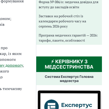
и формування
Форма № 086/о: медична довідка для
вступу до закладів освіти
Заставки на робочий стіл із
доном;
календарем робочого часу на
нів
серпень 2026 року
Програма медичних гарантій — 2026:
тарифи, пакети, особливості
 про
кар, із яким
допомоги
⚡️ КЕРІВНИКУ З
чну допомогу
,
МЕДСЕСТРИНСТВА
акого
до
Система Експертус Головна
медсестра
ь тимчасову