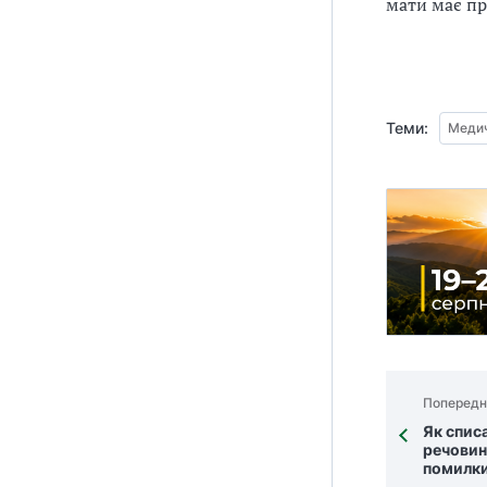
мати має пр
Теми:
Медич
Попередн
Як спис
речовин
помилки 