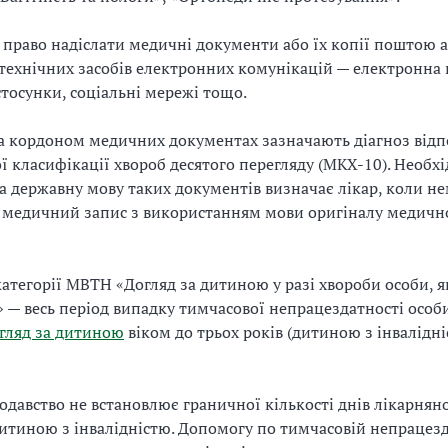
 право надіслати медичні документи або їх копії поштою а
ехнічних засобів електронних комунікацій — електронна 
стосунки, соціальні мережі тощо.
а кордоном медичних документах зазначають діагноз відп
 класифікації хвороб десятого перегляду (МКХ-10). Необхі
а державну мову таких документів визначає лікар, коли 
 медичний запис з використанням мови оригіналу медичн
категорії МВТН «Догляд за дитиною у разі хвороби особи, я
 — весь період випадку тимчасової непрацездатності особи
гляд за дитиною
віком до трьох років (дитиною з інвалідн
одавство не встановлює граничної кількості днів лікарнян
дитиною з інвалідністю. Допомогу по тимчасовій непрацез