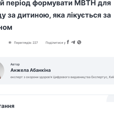
ий період формувати МВТН для
у за дитиною, яка лікується за
ном
6
Переглядів:
227
Поділитися у
Автор
Анжела Абанкіна
експерт з охорони здоров’я Цифрового видавництва Експертус, Киї
тання