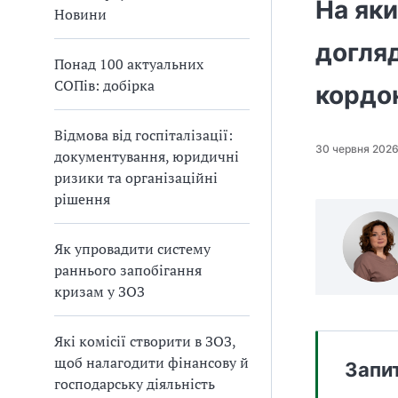
На як
а
Новини
т
догляд
и
Понад 100 актуальних
б
СОПів: добірка
а
кордо
л
и
Відмова від госпіталізації:
Б
30 червня 202
документування, юридичні
П
ризики та організаційні
Р
рішення
Як упровадити систему
раннього запобігання
кризам у ЗОЗ
Які комісії створити в ЗОЗ,
щоб налагодити фінансову й
Запи
господарську діяльність