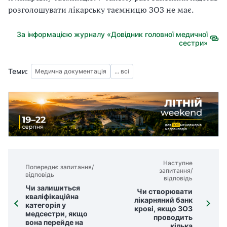
розголошувати лікарську таємницю ЗОЗ не має.
За інформацією журналу «Довідник головної медичної
сестри»
Теми:
Медична документація
... всі
Наступне
Попереднє запитання/
запитання/
відповідь
відповідь
Чи залишиться
Чи створювати
кваліфікаційна
лікарняний банк
категорія у
крові, якщо ЗОЗ
медсестри, якщо
проводить
вона перейде на
кілька