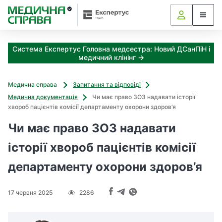
З
а
я
к
Система Експертус Головна медсестра: Новий ДСанПіН і
і
медичний клінінг →
з
а
х
Медична справа
Запитання та відповіді
о
Медична документація
Чи має право ЗОЗ надавати історії
д
хвороб пацієнтів комісії департаменту охорони здоров’я
и
м
Чи має право ЗОЗ надавати
о
ж
історії хвороб пацієнтів комісії
н
департаменту охорони здоров’я
а
о
т
17 червня 2025
2286
р
и
м