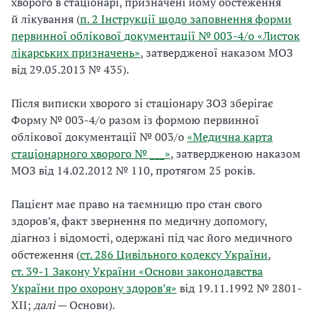
хворого в стаціонарі, призначені йому обстеження
й лікування (
п. 2 Інструкції щодо заповнення форми
первинної облікової документації № 003-4/о «Листок
лікарських призначень»
, затвердженої наказом МОЗ
від 29.05.2013 № 435).
Після виписки хворого зі стаціонару ЗОЗ зберігає
Форму № 003-4/о разом із формою первинної
облікової документації № 003/о
«Медична карта
стаціонарного хворого № ___»
, затвердженою наказом
МОЗ від 14.02.2012 № 110, протягом 25 років.
Пацієнт має право на таємницю про стан свого
здоров’я, факт звернення по медичну допомогу,
діагноз і відомості, одержані під час його медичного
обстеження (
ст. 286 Цивільного кодексу України
,
ст. 39-1 Закону України «Основи законодавства
України про охорону здоров’я»
від 19.11.1992 № 2801-
XII;
далі
— Основи).