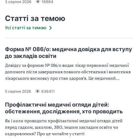
3 серпня 2026
16984
Статті за темою
Усі статті за темою
Форма № 086/о: медична довідка для вступу
до закладів освіти
Довідку за формою № 086/о видає лікар первинної медичної
допомоги після завершення повного обстеження і винесення
лікарського висновку про стан здоров’я. Це медичний
документ для подання до закладів освіти всіх рівнів
5 серпня 2026
636411
Профілактичні медичні огляди дітей:
обстеження, дослідження, хто проводить
Як і коли проводити профілактичні медичні огляди дітей
перед садком, школою, ЗВО, іншим закладом освіти чи
оздоровлення? Про це читайте у статті