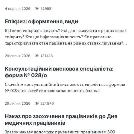
4 серпня 2026
52958
Епікриз: оформлення, види
Які види епікризів існують? Які дані вказувати в різних видах
епікризу? Хто цю інформацію вносить? Як правильно
характеризувати стан пацієнта на різних етапах лікування?
Читайте про це у статті
29 липня 2026
131418
Консультаційний висновок спеціаліста:
форма № 028/о
Скачайте консультаційний висновок спеціаліста за формою
№ 028/о та з'ясуйте правила заповнення бланка
29 липня 2026
224870
Наказ про заохочення працівників до Дня
медичних працівників
Зразок наказу допоможе призначити працівникам ЗОЗ