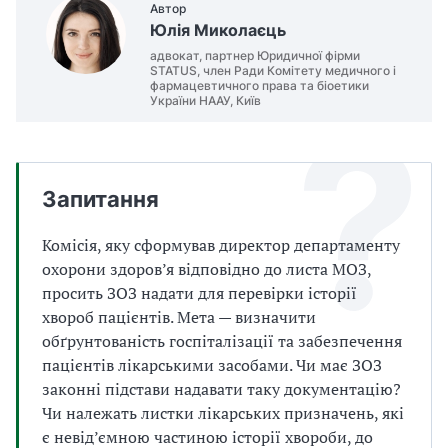
Автор
а
Юлія Миколаєць
т
и
адвокат, партнер Юридичної фірми
STATUS, член Ради Комітету медичного і
б
фармацевтичного права та біоетики
а
України НААУ, Київ
л
и
Б
П
Запитання
Р
Комісія, яку сформував директор департаменту
охорони здоров’я відповідно до листа МОЗ,
просить ЗОЗ надати для перевірки історії
хвороб пацієнтів. Мета — визначити
обґрунтованість госпіталізації та забезпечення
пацієнтів лікарськими засобами. Чи має ЗОЗ
законні підстави надавати таку документацію?
Чи належать листки лікарських призначень, які
є невід’ємною частиною історії хвороби, до