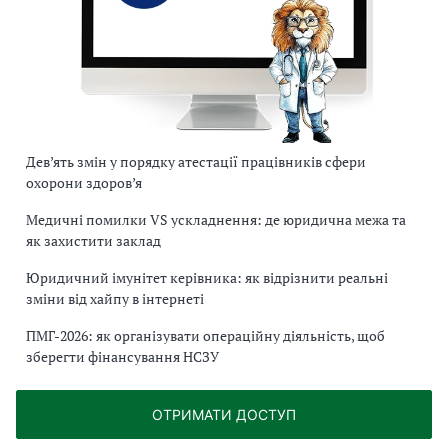
Дев’ять змін у порядку атестації працівників сфери
охорони здоров’я
Медичні помилки VS ускладнення: де юридична межа та
як захистити заклад
Юридичний імунітет керівника: як відрізнити реальні
зміни від хайпу в інтернеті
ПМГ-2026: як організувати операційну діяльність, щоб
зберегти фінансування НСЗУ
ОТРИМАТИ ДОСТУП