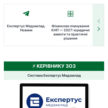
Експертус Медзаклад.
Фінансове планування
Літні
Новини
КНП — 2027: юридичні
ТОП
вимоги та практичні
ме
рішення
⚡️ КЕРІВНИКУ ЗОЗ
Система Експертус Медзаклад