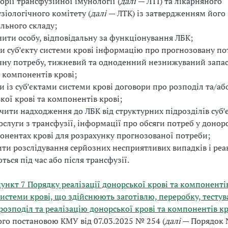
орії трансфузійної імунології (
далі
— ЛТІ) та лікарняного
зіологічного комітету (
далі
— ЛТК) із затвердженням його
льного складу;
ити особу, відповідальну за функціонування ЛБК;
и суб’єкту системи крові інформацію про прогнозовану по
ну потребу, тижневий та одноденний незнижуваний запас
а компонентів крові;
и із суб’єктами системи крові договори про розподіл та/аб
кої крові та компонентів крові;
чити надходження до ЛБК від структурних підрозділів суб’
ослуги з трансфузії, інформації про обсяги потреб у донорс
онентах крові для розрахунку прогнозованої потреби;
ти розслідування серйозних несприятливих випадків і реак
ться під час або після трансфузії.
ункт 7 Порядку реалізації донорської крові та компоненті
системи крові, що здійснюють заготівлю, переробку, тестув
 розподіл та реалізацію донорської крові та компонентів кр
го постановою КМУ від 07.03.2025 № 254 (
далі
— Порядок 