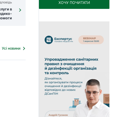
дповідь
ХОЧУ ПОЧИТАТИ
слуги в
едико-
помоги
Усі новини