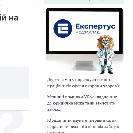
,
ій на
Дев’ять змін у порядку атестації
працівників сфери охорони здоров’я
Медичні помилки VS ускладнення:
де юридична межа та як захистити
заклад
Юридичний імунітет керівника: як
відрізнити реальні зміни від хайпу в
інтернеті