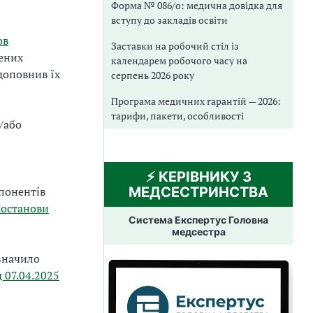
Форма № 086/о: медична довідка для
вступу до закладів освіти
ов
Заставки на робочий стіл із
жених
календарем робочого часу на
доповнив їх
серпень 2026 року
Програма медичних гарантій — 2026:
тарифи, пакети, особливості
а/або
⚡️ КЕРІВНИКУ З
МЕДСЕСТРИНСТВА
понентів
Постанови
Система Експертус Головна
медсестра
изначило
 07.04.2025