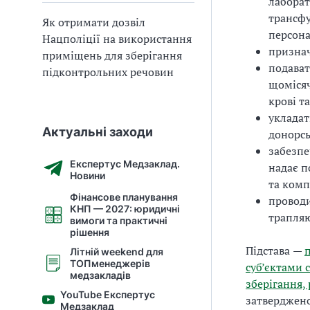
лаборат
трансфу
Як отримати дозвіл
персона
Нацполіції на використання
признач
приміщень для зберігання
подават
підконтрольних речовин
щомісяч
крові т
укладат
Актуальні заходи
донорсь
забезпе
Експертус Медзаклад.
надає п
Новини
та комп
Фінансове планування
проводи
КНП — 2027: юридичні
трапляю
вимоги та практичні
рішення
Підстава
—
п
Літній weekend для
ТОПменеджерів
суб’єктами 
медзакладів
зберігання,
YouTube Експертус
затверджено
Медзаклад