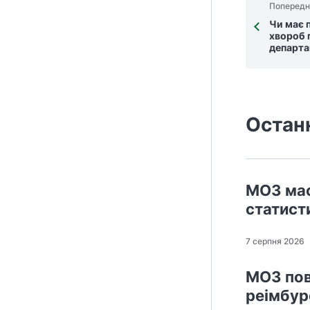
Попередн
Чи має 
хвороб п
департа
Остан
МОЗ мас
статисти
7 серпня 2026
МОЗ пов
реімбур