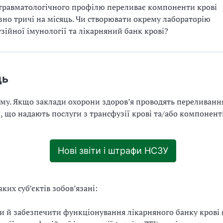
травматологічного профілю переливає компоненти крові
но тричі на місяць. Чи створювати окрему лабораторію
зійної імунології та лікарняний банк крові?
дь
чому. Якщо заклади охорони здоров’я проводять переливання
и, що надають послуги з трансфузії крові та/або компоненті
Нові звіти і штрафи НСЗУ
ких суб’єктів зобов’язані:
и й забезпечити функціонування лікарняного банку крові 