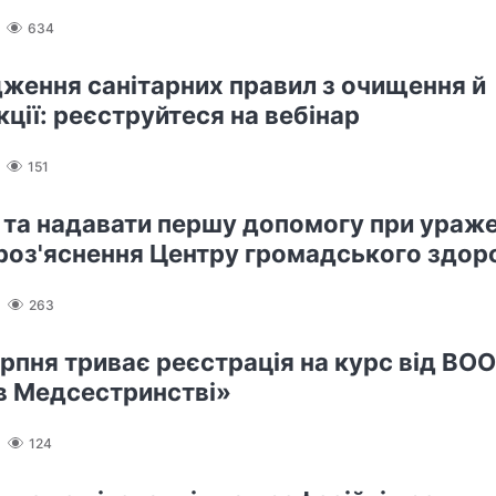
634
ження санітарних правил з очищення й
ції: реєструйтеся на вебінар
151
и та надавати першу допомогу при ураже
 роз'яснення Центру громадського здор
263
ерпня триває реєстрація на курс від ВО
в Медсестринстві»
124