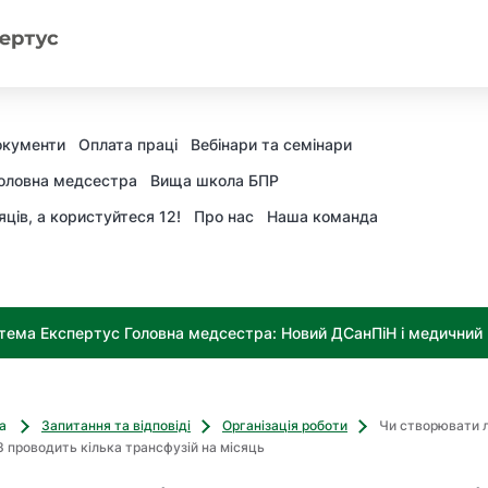
окументи
Оплата праці
Вебінари та семінари
оловна медсестра
Вища школа БПР
яців, а користуйтеся 12!
Про нас
Наша команда
тема Експертус Головна медсестра: Новий ДСанПіН і медичний к
ва
Запитання та відповіді
Організація роботи
Чи створювати л
З проводить кілька трансфузій на місяць