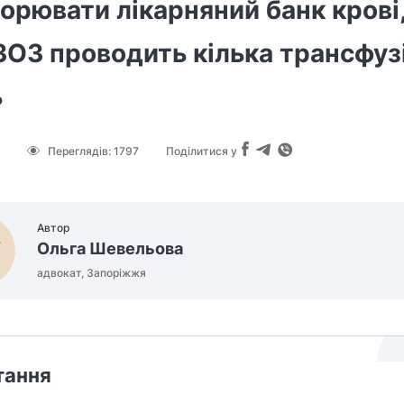
орювати лікарняний банк крові
ОЗ проводить кілька трансфуз
ь
Переглядів:
1797
Поділитися у
Автор
Ольга Шевельова
адвокат, Запоріжжя
тання