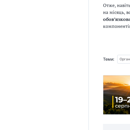
Отже, навіт
на місяць, в
обов’язкова
компонентів
Теми:
Орган