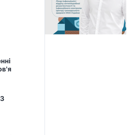
нні
ов'я
ОЗ