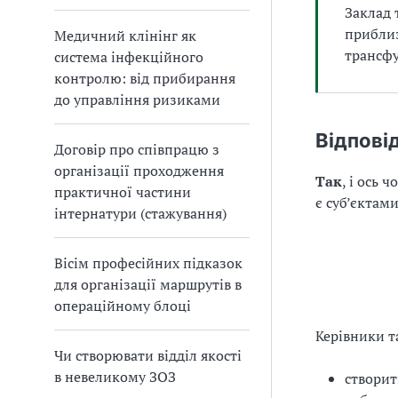
Заклад 
приблиз
Медичний клінінг як
трансфу
система інфекційного
контролю: від прибирання
до управління ризиками
Відпові
Договір про співпрацю з
організації проходження
Так
, і ось 
практичної частини
є суб’єктам
інтернатури (стажування)
Вісім професійних підказок
для організації маршрутів в
операційному блоці
Керівники та
Чи створювати відділ якості
в невеликому ЗОЗ
створит