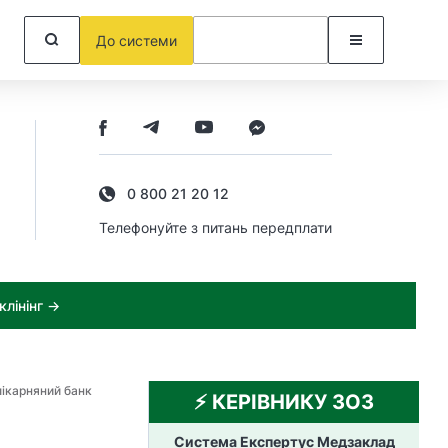
До системи
0 800 21 20 12
Телефонуйте з питань передплати
лінінг →
ікарняний банк
⚡️ КЕРІВНИКУ ЗОЗ
Система Експертус Медзаклад