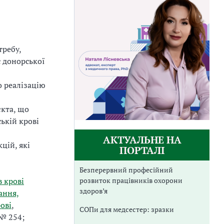
требу,
 донорської
о реалізацію
єкта, що
ькій крові
АКТУАЛЬНЕ НА
цій, які
ПОРТАЛІ
Безперервний професійний
розвиток працівників охорони
в крові
здоров’я
ання,
ові
,
СОПи для медсестер: зразки
№ 254;