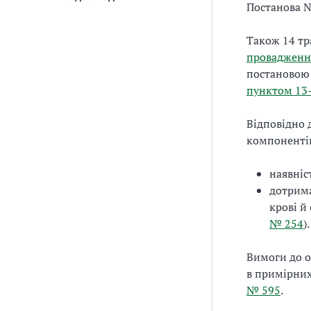
Постанова №
Також 14 тр
провадження
постановою 
пунктом 13
Відповідно 
компонентів
наявніс
дотрима
крові й
№ 254
).
Вимоги до о
в примірних
№ 595
.