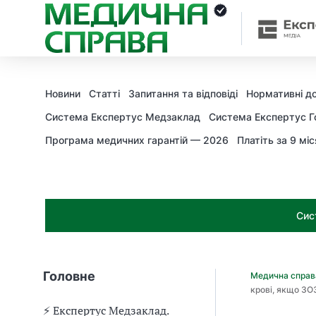
З
а
я
к
і
з
Новини
Статті
Запитання та відповіді
Нормативні д
а
х
Система Експертус Медзаклад
Система Експертус Г
о
Програма медичних гарантій — 2026
Платіть за 9 міс
д
и
м
о
ж
Сис
н
а
о
т
Головне
Медична спра
р
крові, якщо ЗО
и
м
⚡️ Експертус Медзаклад.