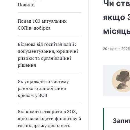
Чи ств
а
Новини
т
якщо З
и
Понад 100 актуальних
б
СОПів: добірка
а
місяц
л
и
Відмова від госпіталізації:
Б
20 червня 2025
документування, юридичні
П
ризики та організаційні
Р
рішення
Як упровадити систему
раннього запобігання
кризам у ЗОЗ
Які комісії створити в ЗОЗ,
щоб налагодити фінансову й
Запи
господарську діяльність