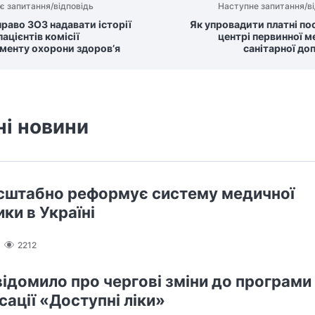
є запитання/відповідь
Наступне запитання/ві
право ЗОЗ надавати історії
Як упровадити платні по
ацієнтів комісії
центрі первинної м
менту охорони здоров’я
санітарної до
ні новини
штабно реформує систему медичної
ки в Україні
2212
ідомило про чергові зміни до програми
сації «Доступні ліки»