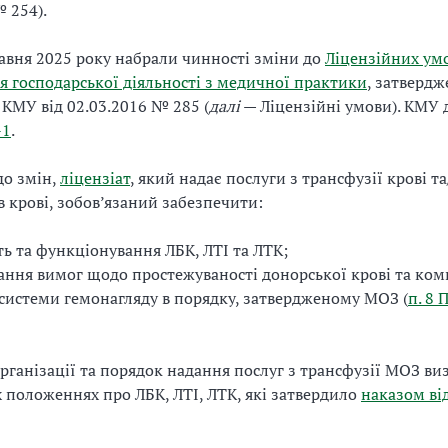
 254).
авня 2025 року набрали чинності зміни до
Ліцензійних ум
 господарської діяльності з медичної практики
, затверд
КМУ від 02.03.2016 № 285 (
далі
— Ліцензійні умови). КМУ 
-1
.
до змін,
ліцензіат
, який надає послуги з трансфузії крові т
 крові, зобов’язаний забезпечити:
ть та функціонування ЛБК, ЛТІ та ЛТК;
ння вимог щодо простежуваності донорської крові та ком
 системи гемонагляду в порядку, затвердженому МОЗ (
п. 8 
рганізації та порядок надання послуг з трансфузії МОЗ в
 положеннях про ЛБК, ЛТІ, ЛТК, які затвердило
наказом від