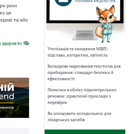
три рази
ку це
крові та/або
 здоров'я»
Утилізація та знищення МІБП:
підстави, алгоритми, звітність
Кольорове маркування текстилю для
прибирання: стандарт безпеки й
ефективності
Помилки в обліку підконтрольних
речовин: практичні приклади з
перевірок
Як очищувати холодильник для
лікарських засобів