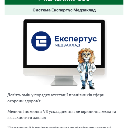
Система Експертус Медзаклад
Дев’ять змін у порядку атестації працівників сфери
охорони здоров’я
Медичні помилки VS ускладнення: де юридична межа та
як захистити заклад
Юридичний імунітет керівника: як відрізнити реальні