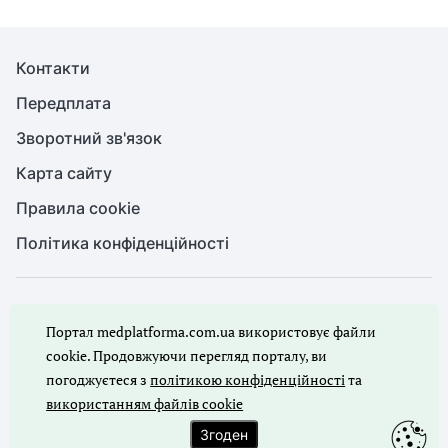
Контакти
Передплата
Зворотний зв'язок
Карта сайту
Правила cookie
Політика конфіденційності
© Медична справа, 2026. Усі права захищено
Портал medplatforma.com.ua використовує файли
Повне або часткове копіювання будь-яких матеріалів порталу,
цитування, публікація їх анотованих оглядів допускаються лише
cookie. Продовжуючи перегляд порталу, ви
з письмового дозволу редакції порталу.
погоджуєтеся з
політикою конфіденційності
та
використанням файлів cookie
Ми в соцмережах
Згоден