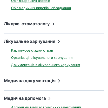
Обіг лікарських засобів
Обіг медичних виробів і обладнання
Лікарю-стоматологу
Лікувальне харчування
Картки-розкладки страв
Організація лікувального харчування
Документація з лікувального харчування
Медична документація
Медична допомога
Алгоритми медсестринських маніпуляцій