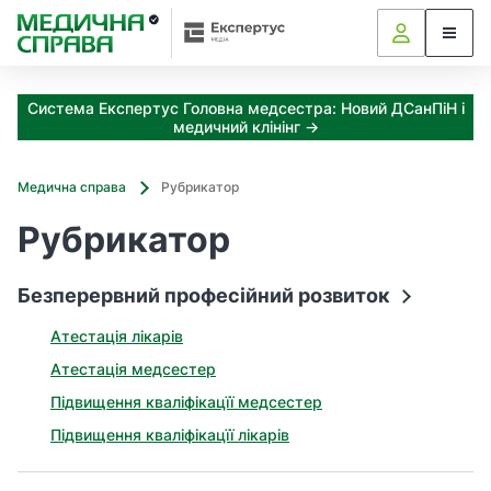
З
а
я
к
Система Експертус Головна медсестра: Новий ДСанПіН і
і
медичний клінінг →
з
а
х
Медична справа
Рубрикатор
о
д
Рубрикатор
и
м
Безперервний професійний розвиток
о
ж
Атестація лікарів
н
а
Атестація медсестер
о
Підвищення кваліфікацїї медсестер
т
р
Підвищення кваліфікацїї лікарів
и
м