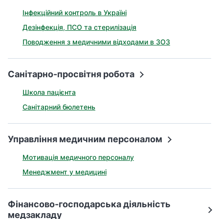
Інфекційний контроль в Україні
Дезінфекція, ПСО та стерилізація
Поводження з медичними відходами в ЗОЗ
Санітарно-просвітня робота
Школа пацієнта
Санітарний бюлетень
Управління медичним персоналом
Мотивація медичного персоналу
Менеджмент у медицині
Фінансово-господарська діяльність
медзакладу