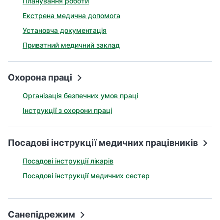
Планування роботи
Екстрена медична допомога
Установча документація
Приватний медичний заклад
Охорона праці
Організація безпечних умов праці
Інструкції з охорони праці
Посадові інструкції медичних працівників
Посадові інструкції лікарів
Посадові інструкції медичних сестер
Санепідрежим