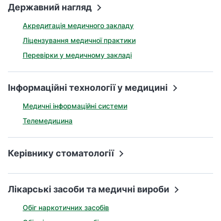
а
Державний нагляд
т
Акредитація медичного закладу
и
б
Ліцензування медичної практики
а
Перевірки у медичному закладі
л
и
Б
Інформаційні технології у медицині
П
Р
Медичні інформаційні системи
Телемедицина
Керівнику стоматології
Лікарські засоби та медичні вироби
Обіг наркотичних засобів