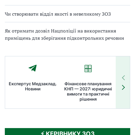
Чи створювати відділ якості в невеликому ЗОЗ
Як отримати дозвіл Нацполіції на використання
приміщень для зберігання підконтрольних речовин
Експертус Медзаклад.
Фінансове планування
Літні
Новини
КНП — 2027: юридичні
ТОП
вимоги та практичні
ме
рішення
⚡️ КЕРІВНИКУ ЗОЗ