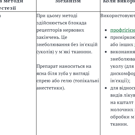
а методи
Механізм
Коли викор
естезії
а
При цьому методі
Використовуют
здійснюється блокада
рецепторів нервових
профгігіє
закінчень. Це
приміркою
знеболювання без ін'єкцій
або інших
(уколів) у м'які тканини.
виконанн
знеболюва
Препарат наноситься на
уколу (дл
ясна біля зуба у вигляді
дискомфор
спрею або гелю (топікальні
ін'єкції);
анестетики).
для віднос
видів ліку
на кшталт
молочних 
обробки м
тканин.