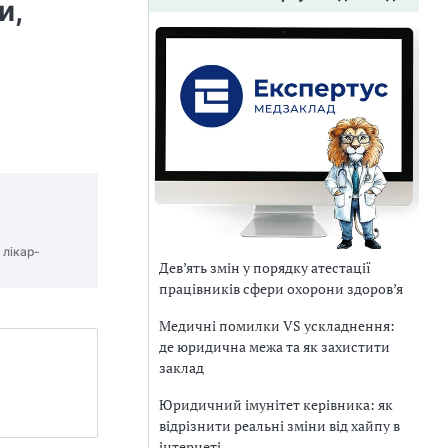
и,
 лікар-
Дев’ять змін у порядку атестації
працівників сфери охорони здоров’я
Медичні помилки VS ускладнення:
де юридична межа та як захистити
заклад
Юридичний імунітет керівника: як
відрізнити реальні зміни від хайпу в
інтернеті