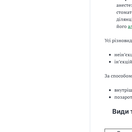
анесте
стомат
ділянц
його
а
Усі різнови
неін’єк
ін’єкці
За способом
внутрі
позарот
Види 