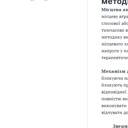
метод
Місцева а
місцеву втр
слизової аб
тимчасово в
методику ви
місцевого з
напруги у п
терапевтичн
Механізм 
блокуючи на
блокують пр
відповідної
повністю ви
виконувати 
відчувати д
Зверн