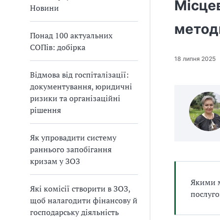
Місцев
а
Новини
т
метод
и
Понад 100 актуальних
б
СОПів: добірка
а
л
18 липня 2025
и
Відмова від госпіталізації:
Б
документування, юридичні
П
ризики та організаційні
Р
рішення
Як упровадити систему
раннього запобігання
кризам у ЗОЗ
Якими м
Які комісії створити в ЗОЗ,
послуго
щоб налагодити фінансову й
господарську діяльність