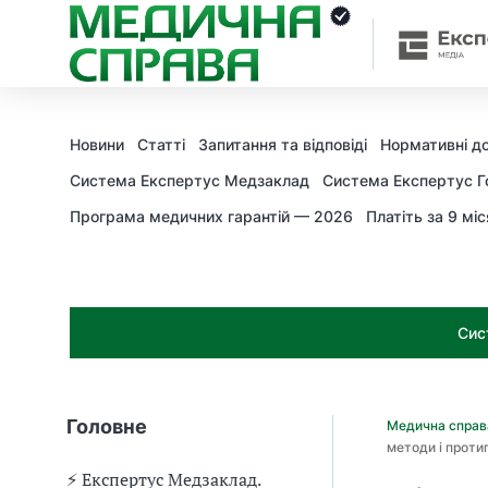
З
а
я
к
і
з
Новини
Статті
Запитання та відповіді
Нормативні д
а
х
Система Експертус Медзаклад
Система Експертус Г
о
Програма медичних гарантій — 2026
Платіть за 9 міс
д
и
м
о
ж
Сис
н
а
о
т
Головне
Медична спра
р
методи і проти
и
м
⚡️ Експертус Медзаклад.