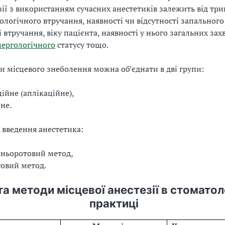
зії з використанням сучасних анестетиків залежить від три
ологічного втручання, наявності чи відсутності запального
і втручання, віку пацієнта, наявності у нього загальних за
лергологічного
статусу тощо.
ди місцевого знеболення можна об’єднати в дві групи:
ційне (аплікаційне),
йне.
 введення анестетика:
шньоротовий метод,
овий метод.
та методи місцевої анестезії в стоматол
практиці