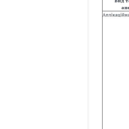
Вид т
ан
Аплікаційн