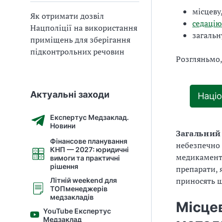
місцеву
Як отримати дозвіл
седацію
Нацполіції на використання
загальн
приміщень для зберігання
підконтрольних речовин
Розгляньмо,
Актуальні заходи
Націо
Експертус Медзаклад.
Новини
Загальний
Фінансове планування
небезпечно 
КНП — 2027: юридичні
медикаменто
вимоги та практичні
рішення
препарати, 
приносять 
Літній weekend для
ТОПменеджерів
медзакладів
Місцев
YouTube Експертус
Медзаклад