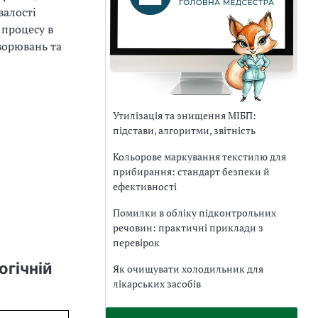
валості
 процесу в
хворювань та
Утилізація та знищення МІБП:
підстави, алгоритми, звітність
Кольорове маркування текстилю для
прибирання: стандарт безпеки й
ефективності
Помилки в обліку підконтрольних
речовин: практичні приклади з
перевірок
огічній
Як очищувати холодильник для
лікарських засобів