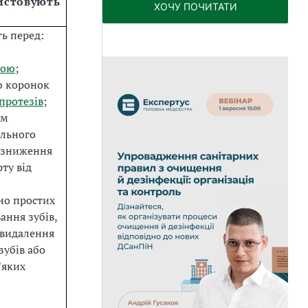
истовують
ХОЧУ ПОЧИТАТИ
ь перед:
ною
;
 коронок
протезів
;
ям
льного
я зниження
ту від
но простих
вання зубів,
 видалення
зубів або
'яких