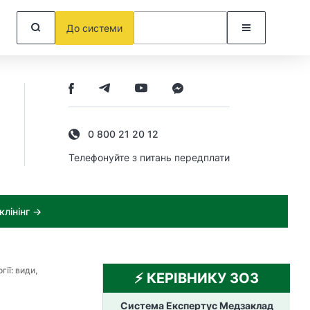
До системи
0 800 21 20 12
Телефонуйте з питань передплати
лінінг →
ії: види,
⚡️ КЕРІВНИКУ ЗОЗ
Система Експертус Медзаклад