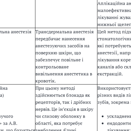
Аплікаційна ан
малоефективн
лікуванні жува
нижньої щелеп
ьна анестезія
Трансдермальна анестезія
Цей метод під
передбачає нанесення
стоматологічн
анестезуючих засобів на
які потребують
поверхню шкіри, що
анестезії, нап
забезпечує повільне і
лікування кор
контрольоване
каналів або ск
вивільнення анестетика в
екстракцій.
кровотік.
ійна
При цьому методі
Використовуєт
а)
здійснюється блокада як
різних видів л
рецепторів, так і дрібних
зубів, зокрема 
нервів. Це ін’єкція в шкіру
зучого
чи слизову оболонку в
ускладнен
 за А.В.
області, яка потребує
ендодонти
м, що базується
знеболення. Єдині
лікування;