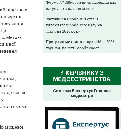
Форма № 086/о: медична довідка для
вступу до закладів освіти
кий викликає
а поверхню
Заставки на робочий стіл із
астосування
календарем робочого часу на
. Цю
серпень 2026 року
вах. Метою
Програма медичних гарантій — 2026:
оційної
тарифи, пакети, особливості
оведення
кон,
⚡️ КЕРІВНИКУ З
 чином,
МЕДСЕСТРИНСТВА
ів від
Система Експертус Головна
ння дозволяє
медсестра
гу
пацієнт може
ір місцевої