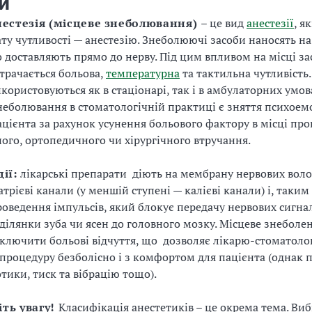
и
нестезія (місцеве знеболювання)
– це вид
анестезії
, я
ату чутливості — анестезію. Знеболюючі засоби наносять н
о доставляють прямо до нерву. Під цим впливом на місці з
трачається больова,
температурна
та тактильна чутливість
користовуються як в стаціонарі, так і в амбулаторних умо
неболювання в стоматологічній практиці є зняття психоем
ацієнта за рахунок усунення больового фактору в місці пр
ого, ортопедичного чи хірургічного втручання.
дії:
лікарські препарати діють на мембрану нервових воло
трієві канали (у меншій ступені — калієві канали) і, таким
оведення імпульсів, який блокує передачу нервових сигнал
 ділянки зуба чи ясен до головного мозку. Місцеве знеболе
ключити больові відчуття, що дозволяє лікарю-стоматоло
процедуру безболісно і з комфортом для пацієнта (однак 
отики, тиск та вібрацію тощо).
іть увагу!
Класифікація анестетиків – це окрема тема. Виб