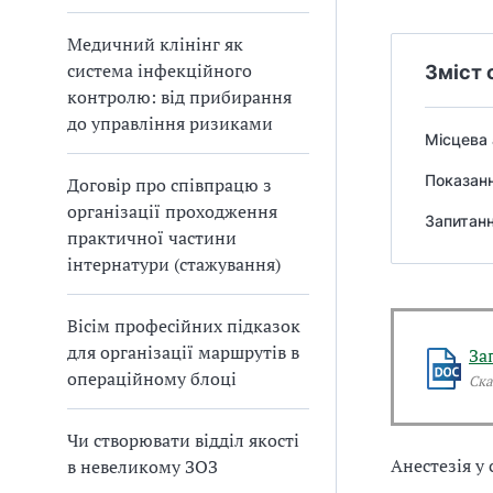
Медичний клінінг як
система інфекційного
Зміст 
контролю: від прибирання
до управління ризиками
Місцева 
Показанн
Договір про співпрацю з
організації проходження
Запитанн
практичної частини
інтернатури (стажування)
Вісім професійних підказок
для організації маршрутів в
За
операційному блоці
Ска
Чи створювати відділ якості
Анестезія у 
в невеликому ЗОЗ