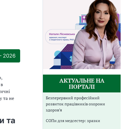
— 2026
о,
АКТУАЛЬНЕ НА
 в
ПОРТАЛІ
тичні
Безперервний професійний
у та не
розвиток працівників охорони
здоров’я
и та
СОПи для медсестер: зразки