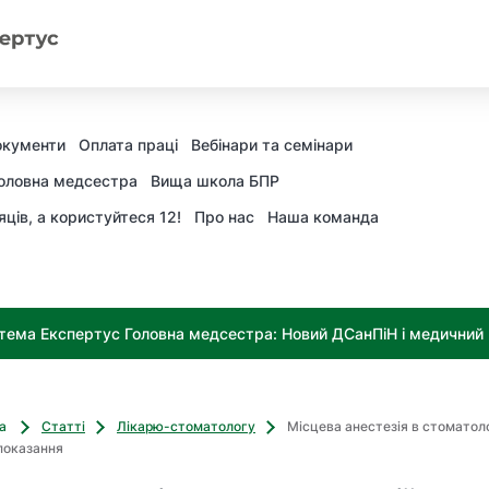
окументи
Оплата праці
Вебінари та семінари
оловна медсестра
Вища школа БПР
яців, а користуйтеся 12!
Про нас
Наша команда
тема Експертус Головна медсестра: Новий ДСанПіН і медичний к
ва
Статті
Лікарю-стоматологу
Місцева анестезія в стоматолог
показання