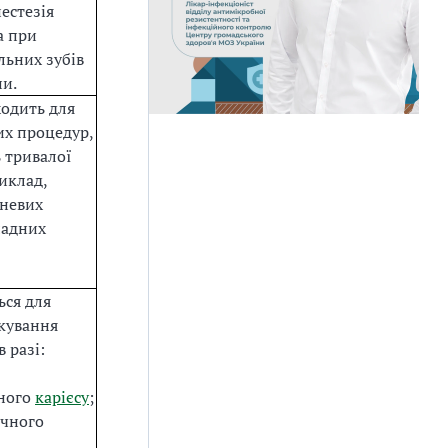
естезія
а при
льних зубів
и.
ходить для
их процедур,
 тривалої
риклад,
еневих
ладних
ься для
ікування
в разі:
ного
карієсу
;
чного