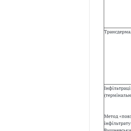
Трансдермал
Інфільтрац
(термінальн
Метод «пов
інфільтрату»
Вишневськи