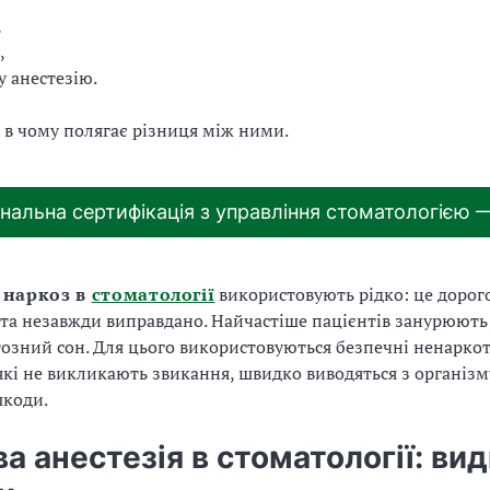
,
,
у анестезію.
 в чому полягає різниця між ними.
нальна сертифікація з управління стоматологією 
 наркоз в
стоматології
використовують рідко: це дорог
та незавжди виправдано. Найчастіше пацієнтів занурюють
зний сон. Для цього використовуються безпечні ненарко
які не викликають звикання, швидко виводяться з організм
шкоди.
а анестезія в стоматології: вид