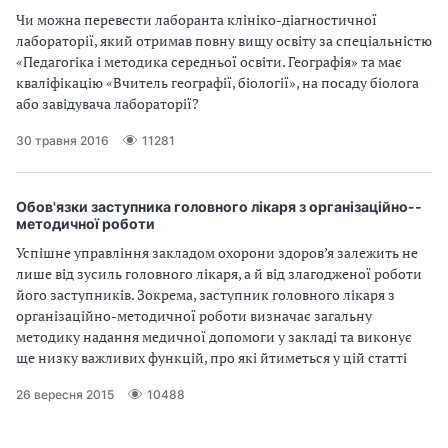
Чи можна перевести лаборанта клініко­-діагностичної
лабораторії, який отримав повну вищу освіту за спеціальністю
«Педагогіка і методика середньої освіти. Географія» та має
кваліфікацію «Вчитель географії, біології», на посаду біолога
або завідувача лабораторії?
30 травня 2016
11281
Обов'язки заступника головного лікаря з організаційно-­
методичної роботи
Успішне управління закладом охорони здоров’я залежить не
лише від зусиль головного лікаря, а й від злагодженої роботи
його заступників. Зокрема, заступник головного лікаря з
організаційно-­методичної роботи визначає загальну
методику надання медичної допомоги у закладі та виконує
ще низку важливих функцій, про які йтиметься у цій статті
26 вересня 2015
10488