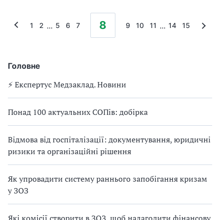
8
...
...
1
2
5
6
7
9
10
11
14
15
Головне
⚡️ Експертус Медзаклад. Новини
Понад 100 актуальних СОПів: добірка
Відмова від госпіталізації: документування, юридичні
ризики та організаційні рішення
Як упровадити систему раннього запобігання кризам
у ЗОЗ
Які комісії створити в ЗОЗ, щоб налагодити фінансову