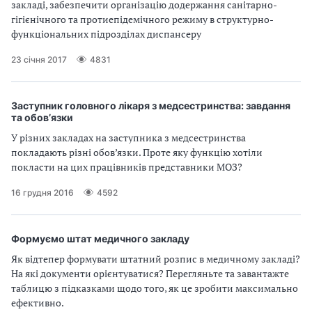
закладі, забезпечити організацію додержання санітарно-
а
гігієнічного та протиепідемічного режиму в структурно-
т
функціональних підрозділах диспансеру
и
б
23 січня 2017
4831
а
л
и
Заступник головного лікаря з медсестринства: завдання
Б
та обов’язки
П
У різних закладах на заступника з медсестринства
Р
покладають різні обов’язки. Проте яку функцію хотіли
покласти на цих працівників представники МОЗ?
16 грудня 2016
4592
Формуємо штат медичного закладу
Як відтепер формувати штатний розпис в медичному закладі?
На які документи орієнтуватися? Перегляньте та завантажте
таблицю з підказками щодо того, як це зробити максимально
ефективно.