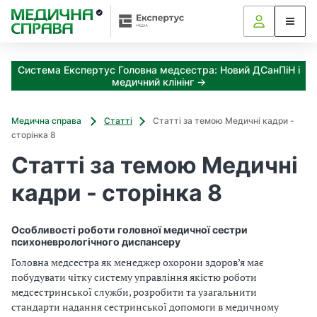
З
а
я
к
Система Експертус Головна медсестра: Новий ДСанПіН і
і
медичний клінінг →
з
а
х
Медична справа
Статті
Статті за темою Медичні кадри -
о
сторінка 8
д
Статті за темою Медичні
и
м
кадри - сторінка 8
о
ж
н
Особливості роботи головної медичної сестри
а
психоневрологічного диспансеру
о
Головна медсестра як менеджер охорони здоров’я має
т
побудувати чітку систему управління якістю роботи
р
медсестринської служби, розробити та узагальнити
и
стандарти надання сестринської допомоги в медичному
м