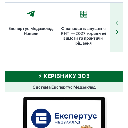
Експертус Медзаклад.
Фінансове планування
Літні
Новини
КНП — 2027: юридичні
ТОП
вимоги та практичні
ме
рішення
⚡️ КЕРІВНИКУ ЗОЗ
Система Експертус Медзаклад