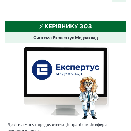
⚡️ КЕРІВНИКУ ЗОЗ
Система Експертус Медзаклад
Дев’ять змін у порядку атестації працівників сфери
охорони здоров’я