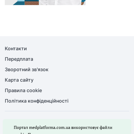
Контакти
Передплата
Зворотний зв'язок
Карта сайту
Правила cookie
Політика конфіденційності
© Медична справа, 2026. Усі права захищено
Портал medplatforma.com.ua використовує файли
Повне або часткове копіювання будь-яких матеріалів порталу,
цитування, публікація їх анотованих оглядів допускаються лише