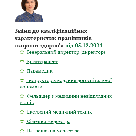
Зміни до кваліфікаційних
характеристик працівників
охорони здоров’я
від 05.12.2024
Генеральний директор (директор)
Ерготерапевт
Парамедик
Інструктор з надання догоспітальної
допомоги
Фельдшер з медицини невідкладних
станів
Екстрений медичний технік
Сімейна медсестра
Патронажна медсестра