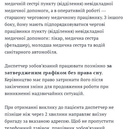
медичній сестрі пункту (відділення) невідкладної
медичної допомоги, а в оперативній роботі ―
старшому черговому медичному працівнику. З іншого
боку, йому мають підпорядковуватися чергові
працівники пункту (відділення) невідкладної
медичної допомоги: лікар, медична сестра
(фельдшер), молодша медична сестра та водій
санітарного автомобіля.
Диспетчер зобов’язаний працювати позмінно
за
затвердженим графіком
без права сну
.
Керівництво має право затримати його після
закінчення зміни для продовження роботи при
виникненні надзвичайних ситуацій.
При отриманні виклику до пацієнта диспетчер не
пізніше ніж через 2 хвилини направляє виїзну
бригаду за вказаною адресою. Щоб не пропустити
телефонний дзвінок, працівник зобов’язаний