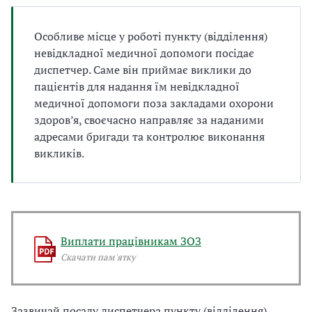
а
т
Особливе місце у роботі пункту (відділення)
и
б
невідкладної медичної допомоги посідає
а
диспетчер. Саме він приймає виклики до
л
пацієнтів для надання їм невідкладної
и
медичної допомоги поза закладами охорони
Б
здоров’я, своєчасно направляє за наданими
П
адресами бригади та контролює виконання
Р
викликів.
Виплати працівникам ЗОЗ
Скачати пам'ятку
Зазвичай посаду диспетчера пункту (відділення)