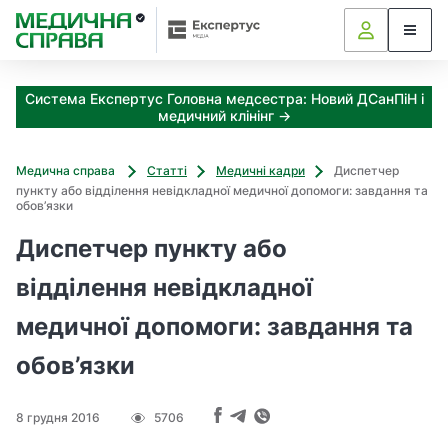
З
а
я
к
Система Експертус Головна медсестра: Новий ДСанПіН і
і
медичний клінінг →
з
а
х
Медична справа
Статті
Медичні кадри
Диспетчер
о
пункту або відділення невідкладної медичної допомоги: завдання та
д
обов’язки
и
Диспетчер пункту або
м
о
відділення невідкладної
ж
н
медичної допомоги: завдання та
а
о
обов’язки
т
р
и
8 грудня 2016
5706
м