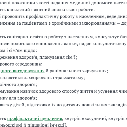
новні показники якості надання медичної допомоги насел
ть кількісний і якісний аналіз своєї роботи.
і проводить профілактичну роботу з населенням, веде дин
еження за пацієнтами з хронічними захворюваннями — д
ть санітарно-освітню роботу з населенням, консультує бат
післяпологового відновлення жінки, надає консультативн
ам і сім’ям щодо:
реження здоров’я, планування сім’ї;
рового середовища;
дного вигодовування
й раціонального харчування;
філактики захворювань і травматизму;
хічного здоров’я;
мування навичок здорового способу життя й усунення чи
ику для здоров’я;
витку дітей, підготовки їх до дитячих дошкільних закладів,
ить
профілактичні щеплення
, внутрішньосудинні, внутріш
ньошкірні й підшкірні ін’єкції.