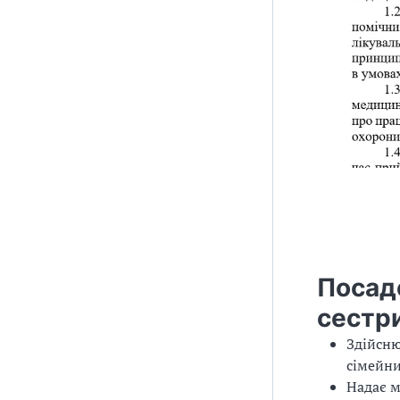
Посадо
сестр
Здійсню
сімейни
Надає 