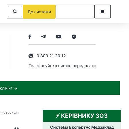
До системи
0 800 21 20 12
Телефонуйте з питань передплати
лінінг →
інструкція
⚡️ КЕРІВНИКУ ЗОЗ
Система Експертус Медзаклад