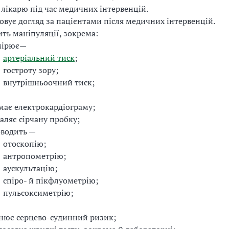
 лікарю під час медичних інтервенцій.
овує догляд за пацієнтами після медичних інтервенцій.
ть маніпуляції, зокрема:
мірює—
артеріальний тиск
;
гостроту зору;
внутрішньоочний тиск;
має електрокардіограму;
аляє сірчану пробку;
водить —
отоскопію;
антропометрію;
аускультацію;
спіро- й пікфлуометрію;
пульсоксиметрію;
нює серцево-судинний ризик;