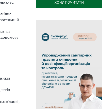
енню та
ХОЧУ ПОЧИТАТИ
амічне
орослими й
ьків з
у допомогу
нників
 шкіл.
ньом’язові,