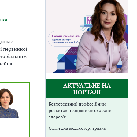
ної
цини є
і первинної
иторіальним
мейна
АКТУАЛЬНЕ НА
ПОРТАЛІ
Безперервний професійний
розвиток працівників охорони
здоров’я
СОПи для медсестер: зразки