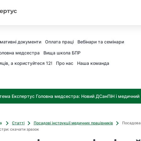
мативні документи
Оплата праці
Вебінари та семінари
оловна медсестра
Вища школа БПР
яців, а користуйтеся 12!
Про нас
Наша команда
тема Експертус Головна медсестра: Новий ДСанПіН і медичний к
ва
Статті
Посадові інструкції медичних працівників
Посадова 
стри: скачати зразок