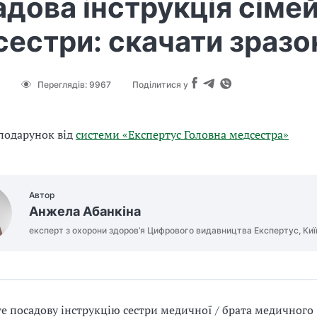
дова інструкція сімей
естри: скачати зразо
Переглядів:
9967
Поділитися у
подарунок від
системи «Експертус Головна медсестра»
Автор
Анжела Абанкіна
експерт з охорони здоров’я Цифрового видавництва Експертус, Киї
е посадову інструкцію сестри медичної / брата медичного