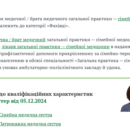
ри медичної / брата медичного загальної практики —
сімей
алежить до категорії «Фахівці».
чна / брат медичний
загальної практики — сімейної меди
м
лікаря загальної практики — сімейної медицини
в наданн
-профілактичної допомоги прикріпленому за сімейно-тер
аселенню в обсязі спеціальності «Загальна практика — сі
 умовах амбулаторно-поліклінічного закладу й удома.
до кваліфікаційних характеристик
тер від 05.12.2024
Сімейна медична сестра
Патронажна медична сестра