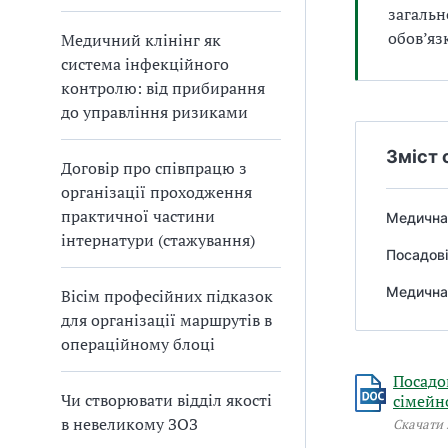
загальн
обов’яз
Медичний клінінг як
система інфекційного
контролю: від прибирання
до управління ризиками
Зміст 
Договір про співпрацю з
організації проходження
практичної частини
Медична 
інтернатури (стажування)
Посадові
Медична 
Вісім професійних підказок
для організації маршрутів в
операційному блоці
Посадо
Чи створювати відділ якості
сімейн
в невеликому ЗОЗ
Скачати 