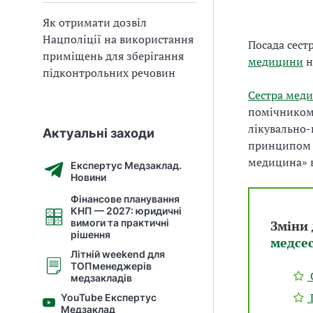
Як отримати дозвіл
Нацполіції на використання
Посада сест
приміщень для зберігання
медицини
н
підконтрольних речовин
Сестра меди
помічнико
лікувально
Актуальні заходи
принципом н
медицина» в
Експертус Медзаклад.
Новини
Фінансове планування
КНП — 2027: юридичні
вимоги та практичні
Зміни 
рішення
медсес
Літній weekend для
ТОПменеджерів
медзакладів
YouTube Експертус
Медзаклад