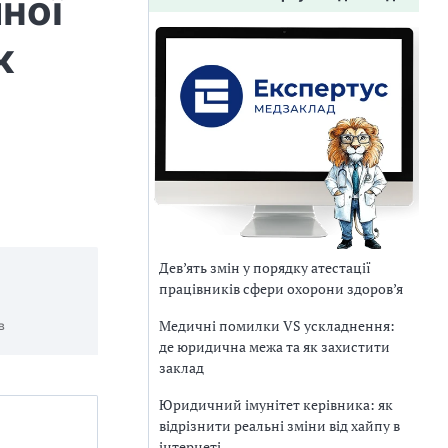
ної
к
Дев’ять змін у порядку атестації
працівників сфери охорони здоров’я
Медичні помилки VS ускладнення:
в
де юридична межа та як захистити
заклад
Юридичний імунітет керівника: як
відрізнити реальні зміни від хайпу в
інтернеті