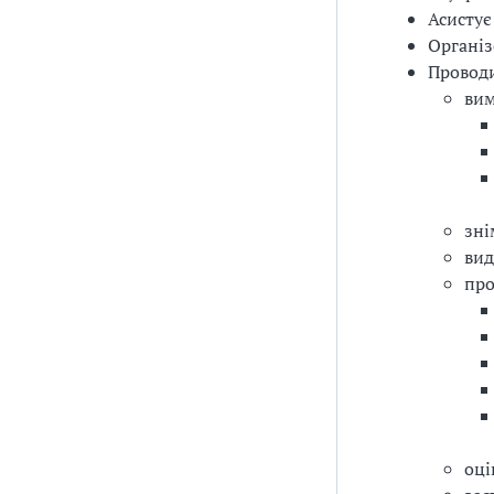
Асистує
Організ
Проводи
ви
зні
вид
про
оці