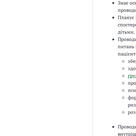
Знає ос
проводи
Планує 
спостер
дітьми.
Проводи
питань 
пацієнт
збе
здо
гру
про
пси
фор
риз
роз
Провод
внутріш