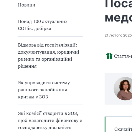
Поса
ч
ч
а
Новини
н
н
т
о
о
медс
и
ї
ї
с
с
Понад 100 актуальних
б
е
е
СОПів: добірка
а
с
с
л
т
т
21 лютого 2025
р
р
и
и
и
Відмова від госпіталізації:
Б
»
»
документування, юридичні
П
Стаття-
ризики та організаційні
Р
рішення
Як упровадити систему
раннього запобігання
кризам у ЗОЗ
Які комісії створити в ЗОЗ,
щоб налагодити фінансову й
господарську діяльність
Скачайт