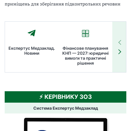
приміщень для зберігання підконтрольних речовин
Експертус Медзаклад.
Фінансове планування
Літні
Новини
КНП — 2027: юридичні
ТОП
вимоги та практичні
ме
рішення
⚡️ КЕРІВНИКУ ЗОЗ
Система Експертус Медзаклад