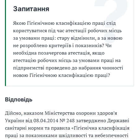
а
Запитання
т
и
Якою Гігієнічною класифікацією праці слід
б
а
користуватися під час атестації робочих місць
л
за умовами праці: стару відмінили, а за новою
и
не розроблено критеріїв і показників? Чи
Б
необхідна позачергова атестація, якщо
П
атестацію робочих місць за умовами праці на
Р
підприємстві проведено до набрання чинності
новою Гігієнічною класифікацією праці?
Відповідь
Дійсно, наказом Міністерства охорони здоров’я
України від 08.04.2014 № 248 затверджено Державні
санітарні норми та правила «Гігієнічна класифікація
праці за показниками шкідливості та небезпечності