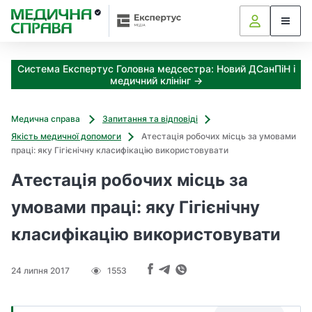
З
а
я
к
Система Експертус Головна медсестра: Новий ДСанПіН і
і
медичний клінінг →
з
а
х
Медична справа
Запитання та відповіді
о
Якість медичної допомоги
Атестація робочих місць за умовами
д
праці: яку Гігієнічну класифікацію використовувати
и
м
Атестація робочих місць за
о
ж
умовами праці: яку Гігієнічну
н
класифікацію використовувати
а
о
т
24 липня 2017
1553
р
и
м