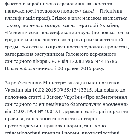
факторів виробничого середовища, важкості та
напруженості трудового процесу» (
далі
— Гігієнічна
класифікація праці). Згідно з цим наказом вважається
такою, що не застосовується на території України,
«Гигиеническая классификация труда (по показателям
вредности и опасности факторов производственной
среды, тяжести и напряженности трудового процесса»,
затверджена заступником Головного державного
санітарного лікаря СРСР від 12.08.1986 № 4137­86.
Наказ набрав чинності 30 травня 2015 року.
За роз’ясненням Міністерства соціальної політики
України від 10.02.2015 № 55/13/133­15, відповідно до
положень статті 1 Закону України «Про забезпечення
санітарного та епідемічного благополуччя населення»
від 24.02.1994 № 4004­XII державні санітарні норми та
правила, санітарно­гігієнічні та санітарно­
протиепідемічні правила і норми, санітарно­
епідеміологічні правила і норми, протиепідемічні