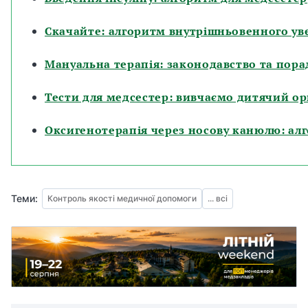
Скачайте: алгоритм внутрішньовенного уве
Мануальна терапія: законодавство та пора
Тести для медсестер: вивчаємо дитячий ор
Оксигенотерапія через носову канюлю: ал
Теми:
Контроль якості медичної допомоги
... всі