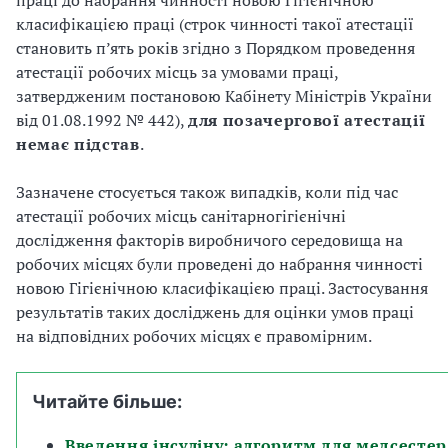
праці до набрання чинності новою Гігієнічною
класифікацією праці (строк чинності такої атестації
становить п’ять років згідно з Порядком проведення
атестації робочих місць за умовами праці,
затвердженим постановою Кабінету Міністрів України
від 01.08.1992 № 442),
для позачергової атестації
немає підстав
.
Зазначене стосується також випадків, коли під час
атестації робочих місць санітарно­гігієнічні
дослідження факторів виробничого середовища на
робочих місцях були проведені до набрання чинності
новою Гігієнічною класифікацією праці. Застосування
результатів таких досліджень для оцінки умов праці
на відповідних робочих місцях є правомірним.
Читайте більше:
Введення інсуліну: алгоритм для медсестер