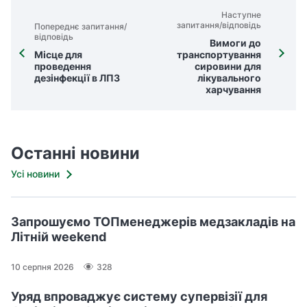
Наступне
запитання/відповідь
Попереднє запитання/
відповідь
Вимоги до
Місце для
транспортування
проведення
сировини для
дезінфекції в ЛПЗ
лікувального
харчування
Останні новини
Усі новини
Запрошуємо ТОПменеджерів медзакладів на
Літній weekend
10 серпня 2026
328
Уряд впроваджує систему супервізії для