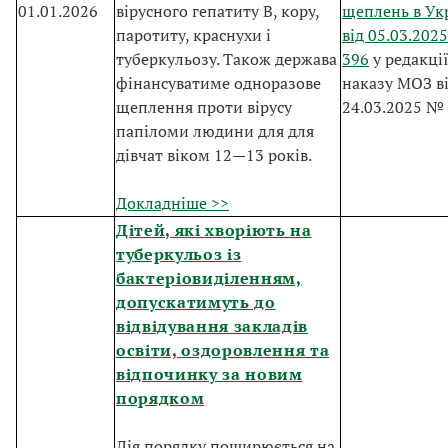
01.01.2026
вірусного гепатиту B, кору,
щеплень в Ук
паротиту, краснухи і
від 05.03.202
туберкульозу. Також держава
396
у редакці
фінансуватиме одноразове
наказу МОЗ в
щеплення проти вірусу
24.03.2025 №
папіломи людини для для
дівчат віком 12—13 років.
Докладніше >>
Дітей, які хворіють на
туберкульоз із
бактеріовиділенням,
допускатимуть до
відвідування закладів
освіти, оздоровлення та
відпочинку за новим
порядком
Дія порядку поширюється на