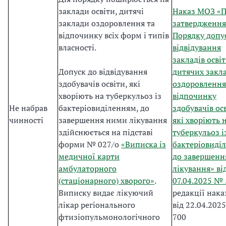
заклади освіти, дитячі
Наказ МОЗ «
заклади оздоровлення та
затвердження
відпочинку всіх форм і типів
Порядку допу
власності.
відвідування
закладів освіт
Допуск до відвідування
дитячих закла
здобувачів освіти, які
оздоровлення
хворіють на туберкульоз із
відпочинку
Не набрав
бактеріовиділенням, до
здобувачів ос
чинності
завершення ними лікування
які хворіють 
здійснюється на підставі
туберкульоз і
форми № 027/о
«Виписка із
бактеріовиді
медичної карти
до завершенн
амбулаторного
лікування» ві
(стаціонарного) хворого»
.
07.04.2025 №
Виписку видає лікуючий
редакції нак
лікар регіонального
від 22.04.202
фтизіопульмонологічного
700