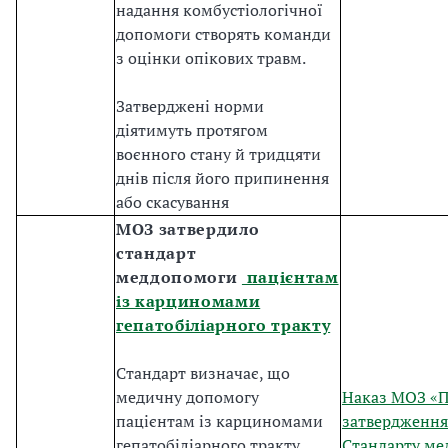
надання комбустіологічної
допомоги створять команди
з оцінки опікових травм.
Затверджені норми
діятимуть протягом
воєнного стану й тридцяти
днів після його припинення
або скасування
МОЗ затвердило
стандарт
меддопомоги
пацієнтам
із карциномами
гепатобіліарного тракту
Стандарт визначає, що
медичну допомогу
Наказ МОЗ «
пацієнтам із карциномами
затвердження
гепатобіліарного тракту
Стандарту ме