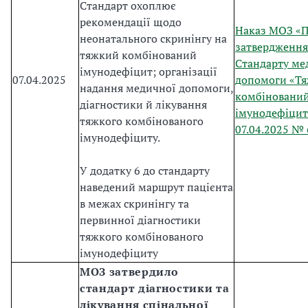
Стандарт охоплює
рекомендації щодо
Наказ МОЗ «
неонатального скринінгу на
затвердження
тяжкий комбінований
Стандарту ме
імунодефіцит; організації
07.04.2025
допомоги «Т
надання медичної допомоги,
комбіновани
діагностики й лікування
імунодефіцит
тяжкого комбінованого
07.04.2025 №
імунодефіциту.
У додатку 6 до стандарту
наведений маршрут пацієнта
в межах скринінгу та
первинної діагностики
тяжкого комбінованого
імунодефіциту
МОЗ затвердило
стандарт діагностики та
лікування спінальної