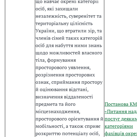
що навчає окремі категорії
осіб, які захищали
незалежність, суверенітет та
територіальну цілісність
України, що втратили зір, та
членів сімей таких категорій
осіб для набуття ними знань
щодо можливостей власного
тіла, формування
просторового уявлення,
розрізнення просторових
ознак, сприймання простору
й оцінювання відстані,
визначення віддаленості
предмета та його
Постанова К
місцезнаходження,
«Питання над
просторового орієнтування й
послуг деяки
мобільності, а також сприяє
категоріями
розкриттю потенціалу осіб,
фахівців окр