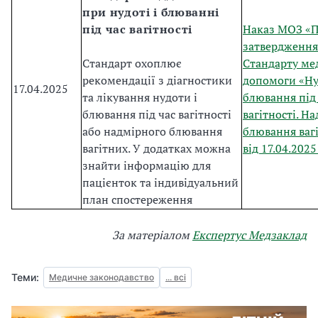
при нудоті і блюванні
під час вагітності
Наказ МОЗ «
затвердження
Стандарт охоплює
Стандарту ме
рекомендації з діагностики
допомоги «Ну
17.04.2025
та лікування нудоти і
блювання під
блювання під час вагітності
вагітності. Н
або надмірного блювання
блювання ваг
вагітних. У додатках можна
від 17.04.2025
знайти інформацію для
пацієнток та індивідуальний
план спостереження
За матеріалом
Експертус Медзаклад
Теми:
Медичне законодавство
... всі