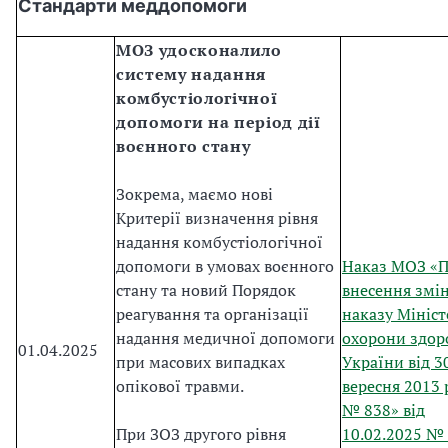
Стандарти меддопомоги
МОЗ удосконалило
систему надання
комбустіологічної
допомоги на період дії
воєнного стану
Зокрема, маємо нові
Критерії визначення рівня
надання комбустіологічної
допомоги в умовах воєнного
Наказ МОЗ «
стану та новий Порядок
внесення змін
реагування та організації
наказу Мініст
надання медичної допомоги
охорони здор
01.04.2025
при масових випадках
України від 3
опікової травми.
вересня 2013 
№ 838» від
При ЗОЗ другого рівня
10.02.2025 №