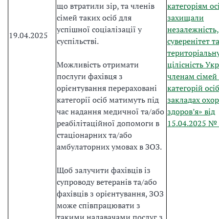
що втратили зір, та членів
категоріям осі
сімей таких осіб для
захищали
успішної соціалізації у
незалежність,
19.04.2025
суспільстві.
суверенітет т
територіальн
Можливість отримати
цілісність Ук
послуги фахівця з
членам сімей
орієнтування перераховані
категорій осіб
категорії осіб матимуть під
закладах охо
час надання медичної та/або
здоров’я» від
реабілітаційної допомоги в
15.04.2025 №
стаціонарних та/або
амбулаторних умовах в ЗОЗ.
Щоб залучити фахівців із
супроводу ветеранів та/або
фахівців з орієнтування, ЗОЗ
може співпрацювати з
такими надавачами послуг з