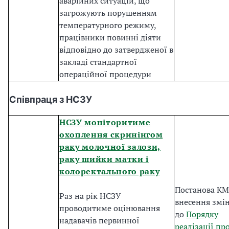
аварійних ситуацій, що
загрожують порушенням
температурного режиму,
працівники повинні діяти
відповідно до затвердженої в
закладі стандартної
операційної процедури
Співпраця з НСЗУ
НСЗУ моніторитиме
охоплення скринінгом
раку молочної залози,
раку шийки матки і
колоректального раку
Постанова КМ
Раз на рік НСЗУ
внесення змі
проводитиме оцінювання
до
Порядку
надавачів первинної
реалізації пр