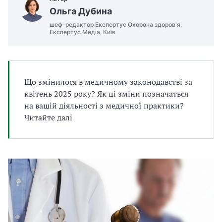
а
Ольга Дубина
т
шеф-редактор Експертус Охорона здоров'я,
и
Експертус Медіа, Київ
б
а
л
и
Б
Що змінилося в медичному законодавстві за
П
квітень 2025 року? Як ці зміни позначаться
Р
на вашій діяльності з медичної практики?
Читайте далі