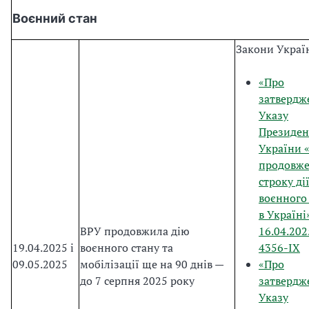
Воєнний стан
Закони Украї
«Про
затвердж
Указу
Президен
України 
продовж
строку ді
воєнного
в Україні
ВРУ продовжила дію
16.04.20
19.04.2025 і
воєнного стану та
4356-IX
09.05.2025
мобілізації ще на 90 днів —
«Про
до 7 серпня 2025 року
затвердж
Указу