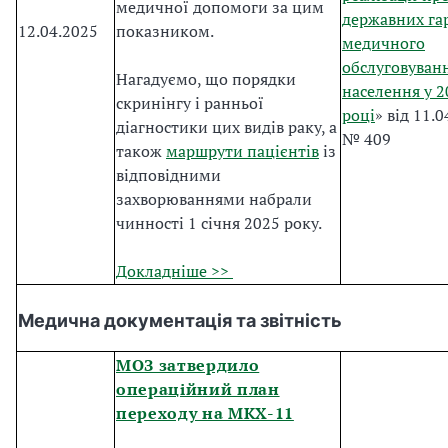
медичної допомоги за цим
державних га
12.04.2025
показником.
медичного
обслуговуван
Нагадуємо, що порядки
населення у 2
скринінгу і ранньої
році
» від 11.
діагностики цих видів раку, а
№ 409
також
маршрути пацієнтів
із
відповідними
захворюваннями набрали
чинності 1 січня 2025 року.
Докладніше >>
Медична документація та звітність
МОЗ затвердило
операційний план
переходу на МКХ-11