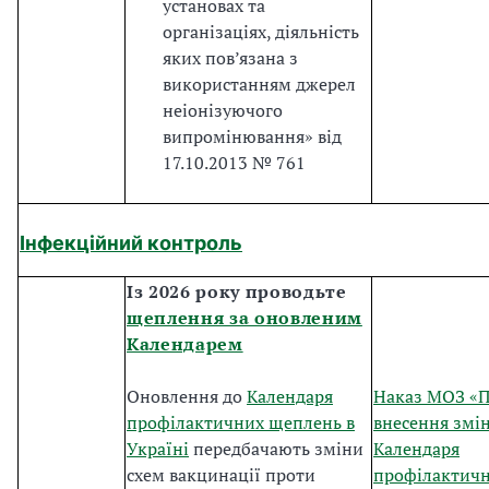
установах та
організаціях, діяльність
яких пов’язана з
використанням джерел
неіонізуючого
випромінювання» від
17.10.2013 № 761
Інфекційний контроль
Із 2026 року проводьте
щеплення за оновленим
Календарем
Оновлення до
Календаря
Наказ МОЗ «
профілактичних щеплень в
внесення змін
Україні
передбачають зміни
Календаря
схем вакцинації проти
профілактич