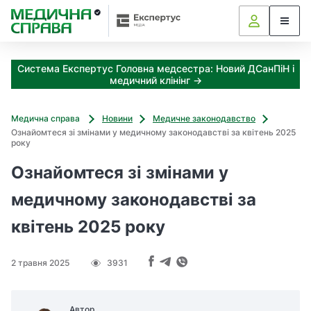
З
а
я
к
Система Експертус Головна медсестра: Новий ДСанПіН і
і
медичний клінінг →
з
а
х
Медична справа
Новини
Медичне законодавство
о
Ознайомтеся зі змінами у медичному законодавстві за квітень 2025
д
року
и
Ознайомтеся зі змінами у
м
о
медичному законодавстві за
ж
н
квітень 2025 року
а
о
т
2 травня 2025
3931
р
и
м
Автор