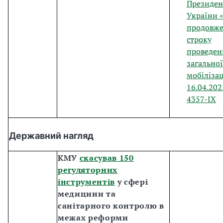
Президен
України 
продовж
строку
проведен
загальної
мобілізац
16.04.20
4357-IX
Державний нагляд
КМУ
скасував 150
регуляторних
інструментів
у сфері
медицини та
санітарного контролю в
межах реформи