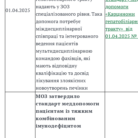
надають у ЗОЗ
допомоги
01.04.2025
спеціалізованого рівня. Така
«Карциноми
допомога потребує
гепатобіліарн
міждисциплінарної
тракту» від
співпраці та інтегрованого
01.04.2025 №
ведення пацієнтів
мультидисциплінарною
командою фахівців, які
мають відповідну
кваліфікацію та досвід
лікування злоякісних
новоутворень печінки
МОЗ затвердило
стандарт меддопомоги
пацієнтам із тяжким
комбінованим
імунодефіцитом