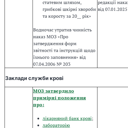
статевим шляхом,
редакції нак
грибкові шкірні хвороби
від 07.01.202
та коросту за 20__ рік»
Водночас утратив чинність
наказ МОЗ «Про
затвердження форм
звітності та інструкцій щодо
їхнього заповнення» від
07.04.2006 № 203
Заклади служби крові
МОЗ затвердило
примірні положення
про:
лікарняний банк крові
;
лабораторію