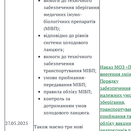
вимоги до технічного
забезпечення зберігання
медичних імуно-
біологічних препаратів
(МІБП);
відповідно до рівнів
системи холодового
ланцюга;
вимоги до технічного
забезпечення
Наказ МОЗ «
транспортування МІБП;
внесення змін
умови приймання-
Порядку
передавання МІБП;
забезпечення
правила обліку МІБП;
належних ум
контроль за
зберігання,
дотриманням умов
транспортува
холодового ланцюга.
приймання т
27.05.2025
обліку вакцин
Також маємо три нові
анатоксинів т