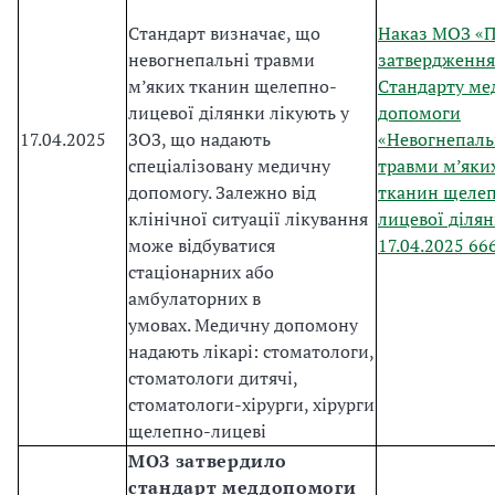
Стандарт визначає, що
Наказ МОЗ «
невогнепальні травми
затвердження
м’яких тканин щелепно-
Стандарту ме
лицевої ділянки лікують у
допомоги
17.04.2025
ЗОЗ, що надають
«Невогнепаль
спеціалізовану медичну
травми м’яки
допомогу. Залежно від
тканин щеле
клінічної ситуації лікування
лицевої ділян
може відбуватися
17.04.2025 66
стаціонарних або
амбулаторних в
умовах. Медичну допомону
надають лікарі: стоматологи,
стоматологи дитячі,
стоматологи-хірурги, хірурги
щелепно-лицеві
МОЗ затвердило
стандарт меддопомоги