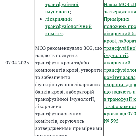
трансфузійної
Наказ МОЗ «
імунології
;
затвердження
лікарняний
Примірних
трансфузіологічний
положень пр
комітет
.
лікарняний б
крові, лабора
МОЗ рекомендувало ЗОЗ, що
трансфузійно
надають послуги з
імунології,
07.04.2025
трансфузії крові та/або
лікарняний
компонентів крові, утворити
трансфузіоло
та забезпечити
комітет закла
функціонування лікарняних
охорони здоро
банків крові, лабораторій
що надають п
трансфузійної імунології,
з трансфузії 
лікарняних
та/або компо
трансфузіологічних
крові» від 07.
комітетів, керуючись
№ 595
затвердженими примірними
положеннями.