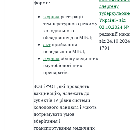
форми:
алергену
туберкульозн
журнал
реєстрації
Україні» від
температурного режиму
02.10.2024 №
холодильного
редакції нак
обладнання для МІБЛ;
від 24.10.202
акт
приймання-
1791
передавання МІБЛ;
журнал
обліку медичних
імунобіологічних
препаратів.
ЗОЗ і ФОП, які проводять
вакцинацію, належать до
суб'єктів IV рівня системи
холодового ланцюга і мають
дотримувати умов
зберігання і
транспортування медичних