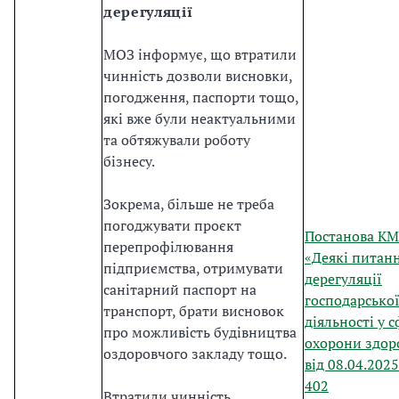
дерегуляції
МОЗ інформує, що втратили
чинність дозволи висновки,
погодження, паспорти тощо,
які вже були неактуальними
та обтяжували роботу
бізнесу.
Зокрема, більше не треба
погоджувати проєкт
Постанова К
перепрофілювання
«Деякі питан
підприємства, отримувати
дерегуляції
санітарний паспорт на
господарсько
транспорт, брати висновок
діяльності у с
про можливість будівництва
охорони здор
оздоровчого закладу тощо.
від 08.04.202
402
Втратили чинність