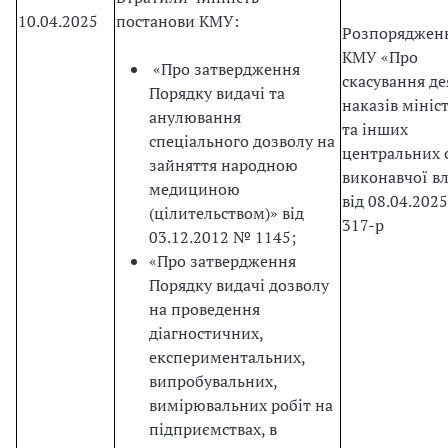
10.04.2025
постанови КМУ:
Розпоряджен
КМУ «Про
«Про затвердження
скасування д
Порядку видачі та
наказів мініс
анулювання
та інших
спеціального дозволу на
центральних 
зайняття народною
виконавчої в
медициною
від 08.04.202
(цілительством)» від
317-р
03.12.2012 № 1145;
«Про затвердження
Порядку видачі дозволу
на проведення
діагностичних,
експериментальних,
випробувальних,
вимірювальних робіт на
підприємствах, в