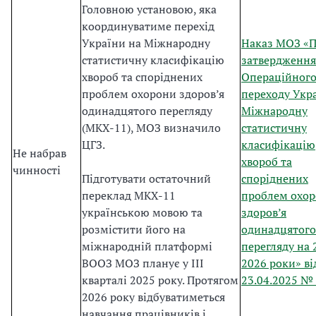
Головною установою, яка
координуватиме перехід
України на Міжнародну
Наказ МОЗ «
статистичну класифікацію
затвердження
хвороб та споріднених
Операційного
проблем охорони здоров’я
переходу Укр
одинадцятого перегляду
Міжнародну
(МКХ-11), МОЗ визначило
статистичну
ЦГЗ.
класифікацію
Не набрав
хвороб та
чинності
Підготувати остаточний
споріднених
переклад МКХ-11
проблем охо
українською мовою та
здоров’я
розмістити його на
одинадцятого
міжнародній платформі
перегляду на 
ВООЗ МОЗ планує у ІІІ
2026 роки» ві
кварталі 2025 року. Протягом
23.04.2025 №
2026 року відбуватиметься
навчання працівників і