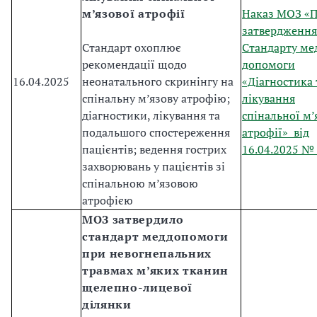
м’язової атрофії
Наказ МОЗ «
затвердження
Стандарт охоплює
Стандарту ме
рекомендації щодо
допомоги
16.04.2025
неонатального скринінгу на
«Діагностика 
спінальну м’язову атрофію;
лікування
діагностики, лікування та
спінальної м’
подальшого спостереження
атрофії» від
пацієнтів; ведення гострих
16.04.2025 №
захворювань у пацієнтів зі
спінальною м’язовою
атрофією
МОЗ затвердило
стандарт меддопомоги
при невогнепальних
травмах м’яких тканин
щелепно-лицевої
ділянки