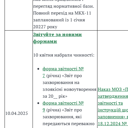
перегляд нормативної бази.
Повний перехід на МКХ-11
запланований із 1 січня
20227 року
Звітуйте за новими
формами
10 квітня набрали чинності:
форма звітності №
7
(річна) «Звіт про
захворювання на
злоякісні новоутворення
Наказ МОЗ «
за 20__ рік»
затвердженн
форма звітності №
звітності та
9
(річна) «Звіт про
інструкцій що
10.04.2025
захворювання, які
заповнення» 
передаються переважно
18.12.2024 №