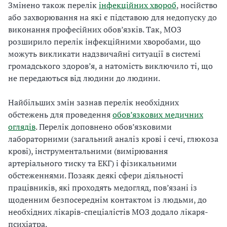
Змінено також перелік
інфекційних хвороб
, носійство
або захворювання на які є підставою для недопуску до
виконання професійних обов’язків. Так, МОЗ
розширило перелік інфекційними хворобами, що
можуть викликати надзвичайні ситуації в системі
громадського здоров’я, а натомість виключило ті, що
не передаються від людини до людини.
Найбільших змін зазнав перелік необхідних
обстежень для проведення
обов’язкових медичних
оглядів
. Перелік доповнено обов’язковими
лабораторними (загальний аналіз крові і сечі, глюкоза
крові), інструментальними (вимірювання
артеріального тиску та ЕКГ) і фізикальними
обстеженнями. Позаяк деякі сфери діяльності
працівників, які проходять медогляд, пов’язані із
щоденним безпосереднім контактом із людьми, до
необхідних лікарів-спеціалістів МОЗ додало лікаря-
психіатра.