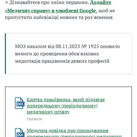
⭐ Дізнавайтеся про зміни першими.
Додайте
а
т
«Медичну справу» в улюблені Google
, щоб не
и
пропустити найсвіжіші новини та роз'яснення
б
а
л
и
МОЗ наказом від 08.11.2023 № 1925 оновило
Б
вимоги до проведення обов'язкових
П
медоглядів працівників деяких професій
Р
Картка працівника, який підлягає
попередньому (періодичному)
медичному огляду
Скачати
Медична довідка про проходження
попереднього (періодичного) медичного