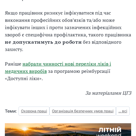
Якщо працівник ризикує інфікуватися під час
виконання професійних обов’язків та/або може
інфікувати інших і проти зазначених інфекційних
хвороб є специфічна профілактика, такого працівника
не допускатимуть до роботи
без відповідного
захисту.
Раніше
набрали чинності нові переліки ліків і
медичних виробів
за програмою реімбурсації
«Доступні ліки».
За матеріалами ЦГЗ
Теми:
Охорона праці
Організація безпечних умов праці
... всі