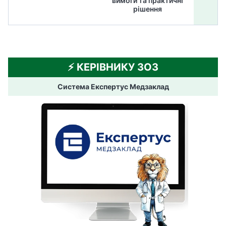
вимоги та практичні
ме
рішення
⚡️ КЕРІВНИКУ ЗОЗ
Система Експертус Медзаклад