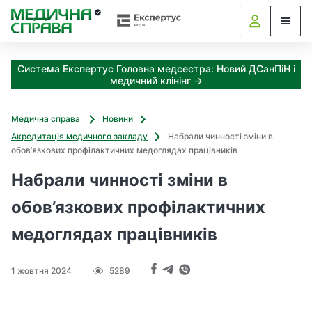
З
а
я
к
Система Експертус Головна медсестра: Новий ДСанПіН і
і
медичний клінінг →
з
а
х
Медична справа
Новини
о
Акредитація медичного закладу
Набрали чинності зміни в
д
обов’язкових профілактичних медоглядах працівників
и
м
Набрали чинності зміни в
о
ж
обов’язкових профілактичних
н
медоглядах працівників
а
о
т
1 жовтня 2024
5289
р
и
м