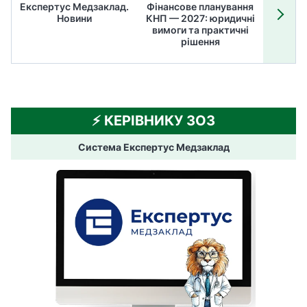
Експертус Медзаклад.
Фінансове планування
Літні
Новини
КНП — 2027: юридичні
ТОП
вимоги та практичні
ме
рішення
⚡️ КЕРІВНИКУ ЗОЗ
Система Експертус Медзаклад