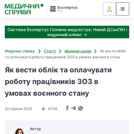
З
а
я
к
Система Експертус Головна медсестра: Новий ДСанПіН і
і
медичний клінінг →
з
а
х
Медична справа
Статті
Медичні кадри
Як вести облік
о
та оплачувати роботу працівників ЗОЗ в умовах воєнного стану
д
и
Як вести облік та оплачувати
м
роботу працівників ЗОЗ в
о
ж
умовах воєнного стану
н
а
о
22 серпня 2022
8724
т
р
и
Автор
м