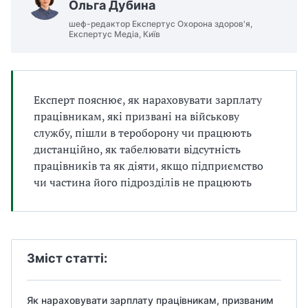
Ольга Дубина
а
т
шеф-редактор Експертус Охорона здоров'я,
Експертус Медіа, Київ
и
б
а
л
и
Експерт пояснює, як нараховувати зарплату
Б
працівникам, які призвані на військову
П
службу, пішли в тероборону чи працюють
Р
дистанційно, як табелювати відсутність
працівників та як діяти, якщо підприємство
чи частина його підрозділів не працюють
Зміст статті:
Як нараховувати зарплату працівникам, призваним