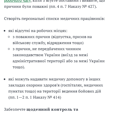
робочого часу
, коли з’ясуєте обставини і виявите, що
причини були поважні (пп. 4 п. 7 Наказу № 427).
Створіть персональні списки медичних працівників:
які відсутні на робочих місцях:
з поважних причин (відпустка, призов на
військову службу, відрядження тощо)
з причин, не передбачених чинним
законодавством України (виїзд за межі
адміністративної території або за межі України
тощо).
які можуть надавати медичну допомогу в інших
закладах охорони здоров’я (госпіталях, медичних
пунктах тощо) на території ведення бойових дій
(пп. 1—2 п. 1 Наказу № 414)
Забезпечте
щоденний контроль та