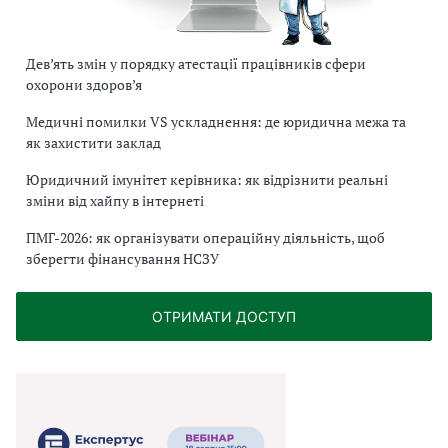
Дев’ять змін у порядку атестації працівників сфери
охорони здоров’я
Медичні помилки VS ускладнення: де юридична межа та
як захистити заклад
Юридичний імунітет керівника: як відрізнити реальні
зміни від хайпу в інтернеті
ПМГ-2026: як організувати операційну діяльність, щоб
зберегти фінансування НСЗУ
ОТРИМАТИ ДОСТУП