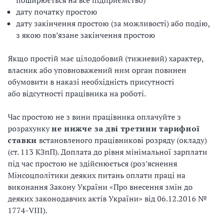
поширюється на все підприємство)
дату початку простою
дату закінчення простою (за можливості) або подію,
з якою пов’язане закінчення простою
Якщо простій має цілодобовий (тижневий) характер,
власник або уповноважений ним орган повинен
обумовити в наказі необхідність присутності
або відсутності працівника на роботі.
Час простою не з вини працівника оплачуйте з
розрахунку
не нижче за дві третини тарифної
ставки
встановленого працівникові розряду (окладу)
(ст. 113 КЗпП). Доплата до рівня мінімальної зарплати
під час простою не здійснюється (роз’яснення
Мінсоцполітики деяких питань оплати праці на
виконання Закону України «Про внесення змін до
деяких законодавчих актів України» від 06.12.2016 №
1774-VIII).