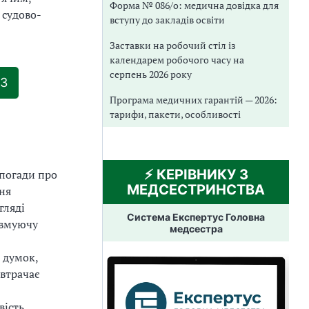
Форма № 086/о: медична довідка для
 судово-
вступу до закладів освіти
Заставки на робочий стіл із
календарем робочого часу на
серпень 2026 року
ОЗ
Програма медичних гарантій — 2026:
тарифи, пакети, особливості
⚡️ КЕРІВНИКУ З
спогади про
МЕДСЕСТРИНСТВА
ня
гляді
Система Експертус Головна
авмуючу
медсестра
 думок,
 втрачає
ість,