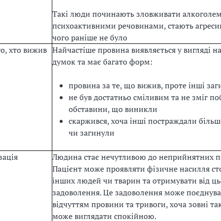
Такі люди починають зловживати алкоголем
психоактивними речовинами, стають агреси
чого раніше не було
о, хто вижив
Найчастіше провина виявляється у вигляді н
думок та має багато форм:
провина за те, що вижив, проте інші за
не був достатньо сміливим та не зміг п
обставини, що виникли
скаржився, хоча інші постраждали більш
чи загинули
зація
Людина стає нечутливою до неприйнятних п
Пацієнт може проявляти фізичне насилля ст
інших людей чи тварин та отримувати від ць
задоволення. Це задоволення може поєднува
відчуттям провини та тривоги, хоча зовні т
може виглядати спокійною.