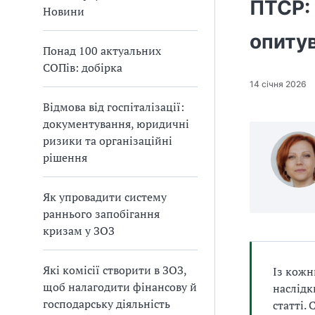
ПТСР: 
а
Новини
т
опитув
и
Понад 100 актуальних
б
СОПів: добірка
а
л
14 січня 2026
и
Відмова від госпіталізації:
Б
документування, юридичні
П
ризики та організаційні
Р
рішення
Як упровадити систему
раннього запобігання
кризам у ЗОЗ
Які комісії створити в ЗОЗ,
Із кожн
щоб налагодити фінансову й
наслідк
господарську діяльність
статті.