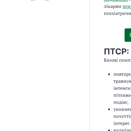
лікарям
пси
психіатричн
ПТСР:
Базові сим
повторн
травмую
інтенси
пітливо
подію;
уникнен
почутті
інтерес
надмірн