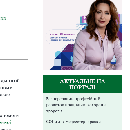
ний
АКТУАЛЬНЕ НА
едичної
ПОРТАЛІ
совий
новою
Безперервний професійний
розвиток працівників охорони
здоров’я
допомоги
СОПи для медсестер: зразки
ейної
тячим,