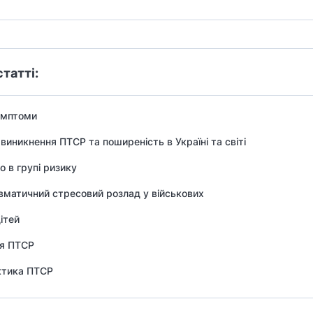
статті:
имптоми
виникнення ПТСР та поширеність в Україні та світі
о в групі ризику
вматичний стресовий розлад у військових
ітей
ня ПТСР
ктика ПТСР