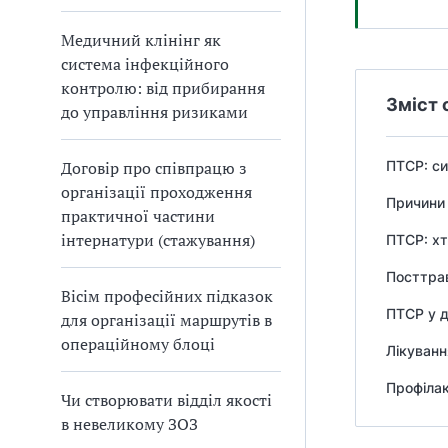
Медичний клінінг як
система інфекційного
контролю: від прибирання
Зміст 
до управління ризиками
Договір про співпрацю з
ПТСР: с
організації проходження
Причини 
практичної частини
інтернатури (стажування)
ПТСР: хт
Посттра
Вісім професійних підказок
ПТСР у д
для організації маршрутів в
операційному блоці
Лікуван
Профіла
Чи створювати відділ якості
в невеликому ЗОЗ