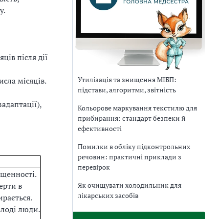
у.
ців після дії
Утилізація та знищення МІБП:
сла місяців.
підстави, алгоритми, звітність
адаптації),
Кольорове маркування текстилю для
прибирання: стандарт безпеки й
ефективності
Помилки в обліку підконтрольних
речовин: практичні приклади з
перевірок
ищенності.
ерти в
Як очищувати холодильник для
лікарських засобів
рається.
лоді люди.