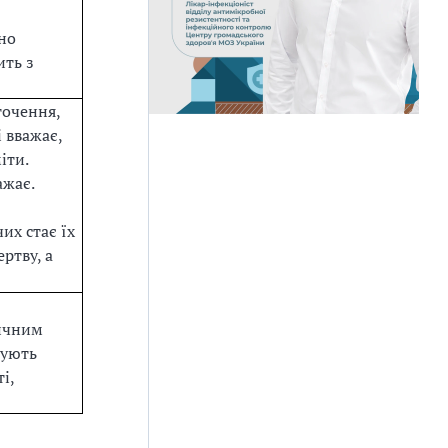
но
ить з
точення,
 вважає,
іти.
ажає.
их стає їх
ртву, а
вичним
кують
і,