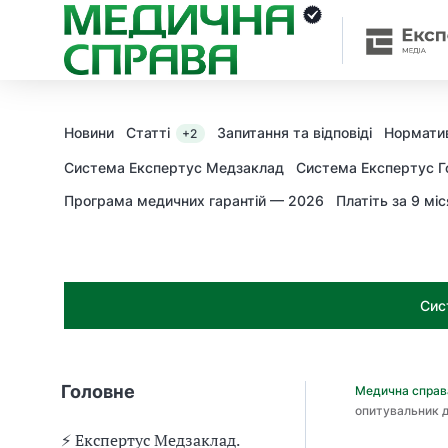
З
а
я
к
і
з
Новини
Статті
Запитання та відповіді
Норматив
+2
а
х
Система Експертус Медзаклад
Система Експертус Г
о
Програма медичних гарантій — 2026
Платіть за 9 міс
д
и
м
о
ж
Сис
н
а
о
т
Головне
Медична спра
р
опитувальник д
и
м
⚡️ Експертус Медзаклад.