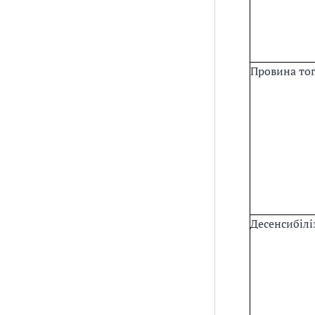
Провина тог
Десенсибілі