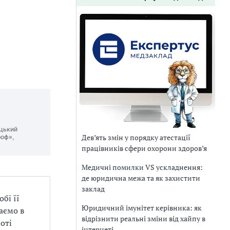
ицький
Дев’ять змін у порядку атестації
роф»,
працівників сфери охорони здоров’я
Медичні помилки VS ускладнення:
де юридична межа та як захистити
заклад
бі її
Юридичний імунітет керівника: як
аємо в
відрізнити реальні зміни від хайпу в
оті
інтернеті