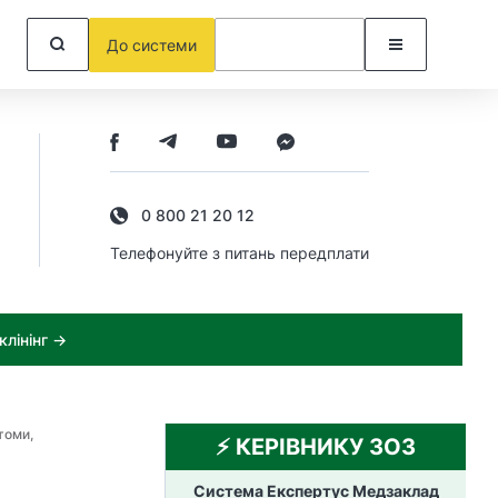
До системи
0 800 21 20 12
Телефонуйте з питань передплати
лінінг →
томи,
⚡️ КЕРІВНИКУ ЗОЗ
Система Експертус Медзаклад