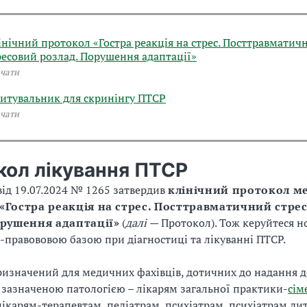
інічний протокол «Гостра реакція на стрес. Посттравматич
ресовий розлад. Порушення адаптації»
чати
итувальник для скринінгу ПТСР
чати
кол лікування ПТСР
ід 19.07.2024 № 1265 затвердив
клінічний протокол м
«Гостра реакція на стрес. Посттравматичний стре
орушення адаптації»
(
далі
— Протокол). Тож керуйтеся 
правововою базою при діагностиці та лікуванні ПТСР.
изначений для медичних фахівців, дотичних до надання 
 зазначеною патологією – лікарям загальної практики-
сім
 лікарям-терапевтам, педіатрам, психіатрам, психіатрам ди