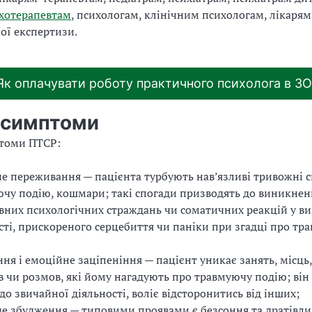
хотерапевтам
, психологам, клінічним психологам, лікарям
ої експертизи.
Як оплачувати роботу практичного психолога в З
 симптоми
птоми ПТСР:
е переживання — пацієнта турбують нав’язливі тривожні 
чу подію, кошмари; такі спогади призводять до виникнен
вних психологічних страждань чи соматичних реакцій у ви
сті, прискореного серцебиття чи паніки при згадці про тр
ня і емоційне заціпеніння — пацієнт уникає занять, місць,
в чи розмов, які йому нагадують про травмуючу подію; він
 до звичайної діяльності, воліє відсторонитись від інших;
е збудження — типовими проявами є безсоння та дратівлив