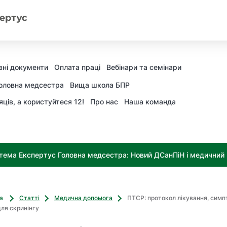
ні документи
Оплата праці
Вебінари та семінари
оловна медсестра
Вища школа БПР
яців, а користуйтеся 12!
Про нас
Наша команда
тема Експертус Головна медсестра: Новий ДСанПіН і медичний к
ва
Статті
Медична допомога
ПТСР: протокол лікування, симп
ля скринінгу