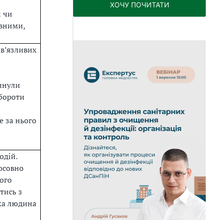
ХОЧУ ПОЧИТАТИ
 чи
вними,
ав’язливих
гинули
обороти
е за нього
одій.
осовно
ого
тись з
ака людина