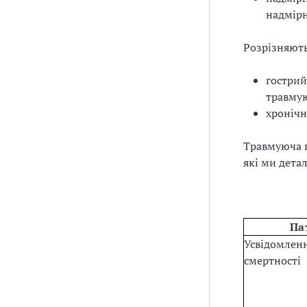
надмірн
Розрізняють
гострий
травмую
хронічн
Травмуюча п
які ми дета
Па
Усвідомленн
смертності