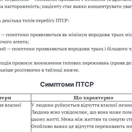
а настороженість; пацієнту стає важко концентрувати уваг
 декілька типів перебігу ПТСР:
 — симптоми проявляються як мінімум впродовж трьох міся
чого агента;
ий — симптоми проявляються впродовж трьох і більшого чи
одія провокує виникнення типових переживань (прояв дез
льніше розглянемо в таблиці нижче.
Симптоми ПТСР
терн
Що характерно
я власної
У людини руйнується відчуття власної незн
Людина ясно усвідомлює, що вона може пом
цьому житті. Межа між життям та смертю сти
Особливо важко це відчуття переживають мо