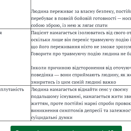
Людина переживає за власну безпеку, постій
перебуває в повній бойовій готовності — нос
собою зброю, із нею ж лягає спати
я
Пацієнт намагається ізолюватись від свого о
оскільки лише він переніс травмуючу подію і
що його переживання ніхто не зможе зрозум
Говорити про травмуючу подію людина не б
Інколи причиною відсторонення від оточуюч
поведінка
вони сприймають людину, як же
—
змиритись із цим самій людині важко
плутаність
Людина намагається віднайти сенс у своєму
подальшому існуванні, намагається жити з
життям, проте постійні марні спроби прово
виникнення симптомів депресії та залежност
суїцидальні думки