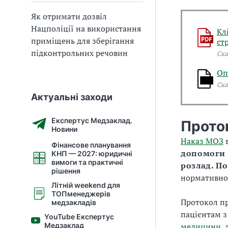
Як отримати дозвіл
Нацполіції на використання
Кл
приміщень для зберігання
ст
підконтрольних речовин
Ска
Оп
Ска
Актуальні заходи
Експертус Медзаклад.
Прото
Новини
Наказ МОЗ
в
Фінансове планування
допомоги 
КНП — 2027: юридичні
вимоги та практичні
розлад. П
рішення
нормативно-
Літній weekend для
ТОПменеджерів
Протокол пр
медзакладів
пацієнтам з
YouTube Експертус
Медзаклад
медицини
,