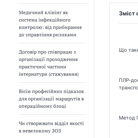
Медичний клінінг як
Зміст 
система інфекційного
контролю: від прибирання
до управління ризиками
Що таке
Договір про співпрацю з
організації проходження
практичної частини
інтернатури (стажування)
ПЛР-дос
транспо
Вісім професійних підказок
для організації маршрутів в
операційному блоці
Метод П
Чи створювати відділ якості
в невеликому ЗОЗ