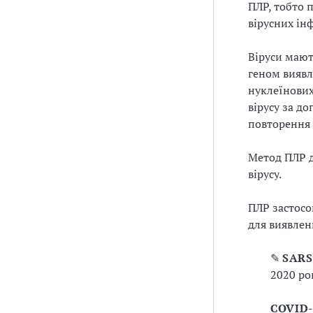
ПЛР, тобто 
вірусних ін
Віруси мают
геном виявл
нуклеїнових
вірусу за д
повторення 
Метод ПЛР д
вірусу.
ПЛР застосо
для виявлен
✎
SARS
2020 ро
COVID-