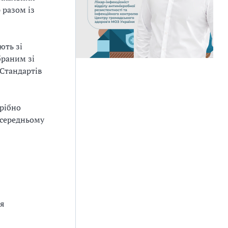
 разом із
ють зі
браним зі
 Стандартів
трібно
 середньому
я