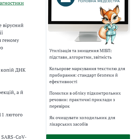
іагностики
е вірусний
ії
я геному
го
Утилізація та знищення МІБП:
підстави, алгоритми, звітність
Кольорове маркування текстилю для
а копій ДНК
прибирання: стандарт безпеки й
ефективності
екцій, а й
Помилки в обліку підконтрольних
речовин: практичні приклади з
перевірок
11 лютого
Як очищувати холодильник для
лікарських засобів
с SARS-CoV-