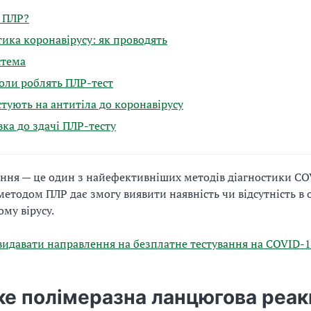
 ПЛР?
тика коронавірусу: як проводять
стема
коли роблять ПЛР-тест
стують на антитіла до коронавірусу
вка до здачі ПЛР-тесту
ння — це один з найефективніших методів діагностики CO
методом ПЛР дає змогу виявити наявність чи відсутність в 
му вірусу.
видавати направлення на безплатне тестування на COVID-1
ке полімеразна ланцюгова реак