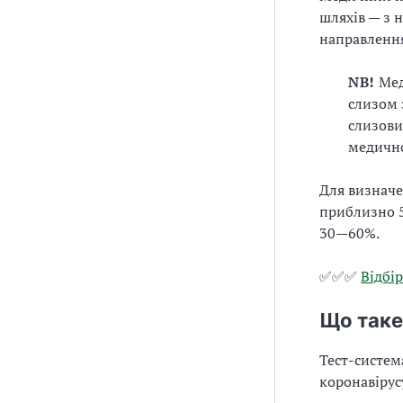
шляхів — з 
направленн
NB!
Мед
слизом 
слизови
медично
Для визначе
приблизно 5
30—60%.
✅✅✅
Відбір
Що таке
Тест-систем
коронавірус