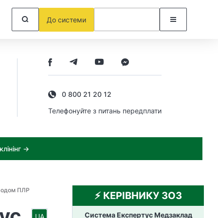
До системи
0 800 21 20 12
Телефонуйте з питань передплати
лінінг →
тодом ПЛР
⚡️ КЕРІВНИКУ ЗОЗ
ус
Система Експертус Медзаклад
UA