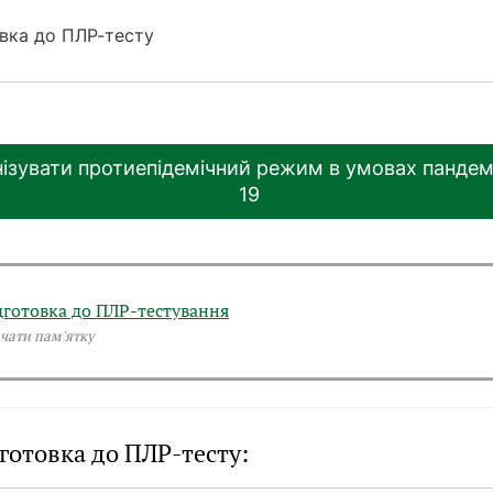
вка до ПЛР-тесту
нізувати протиепідемічний режим в умовах пандем
19
дготовка до ПЛР-тестування
чати пам'ятку
готовка до ПЛР-тесту: