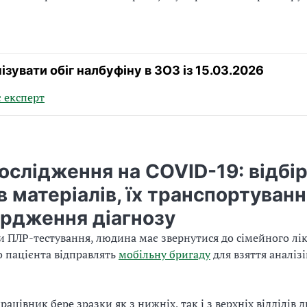
ізувати обіг налбуфіну в ЗОЗ із 15.03.2026
 експерт
слідження на COVID-19: відбі
в матеріалів, їх транспортуванн
ердження діагнозу
 ПЛР-тестування, людина має звернутися до сімейного лік
 пацієнта відправлять
мобільну бригаду
для взяття аналіз
ацівник бере зразки як з нижніх, так і з верхніх відділів 