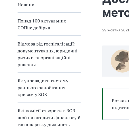
а
Новини
мет
т
и
Понад 100 актуальних
б
СОПів: добірка
а
29 жовтня 202
л
и
Відмова від госпіталізації:
Б
документування, юридичні
П
ризики та організаційні
Р
рішення
Як упровадити систему
раннього запобігання
кризам у ЗОЗ
Розкажі
підгото
Які комісії створити в ЗОЗ,
щоб налагодити фінансову й
господарську діяльність