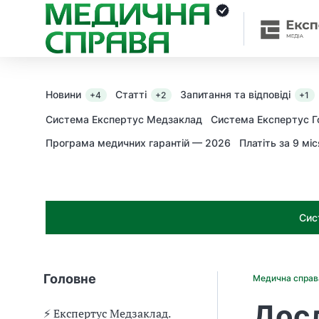
З
а
я
к
і
з
Новини
Статті
Запитання та відповіді
+4
+2
+1
а
х
Система Експертус Медзаклад
Система Експертус Г
о
Програма медичних гарантій — 2026
Платіть за 9 міс
д
и
м
о
ж
Сис
н
а
о
т
Головне
Медична спра
р
и
Досл
м
⚡️ Експертус Медзаклад.