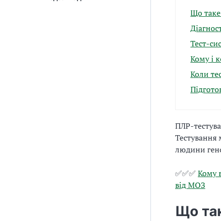
Що таке
Діагнос
Тест-си
Кому і 
Коли те
Підгото
ПЛР-тестува
Тестування 
людини гено
✅✅✅
Кому 
від МОЗ
Що та