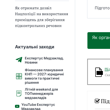
Як отримати дозвіл
Підгото
Нацполіції на використання
приміщень для зберігання
підконтрольних речовин
Як орга
Актуальні заходи
Експертус Медзаклад.
Новини
Пі
Фінансове планування
КНП — 2027: юридичні
Ска
вимоги та практичні
рішення
Літній weekend для
ТОПменеджерів
медзакладів
Під
YouTube Експертус
Медзаклад