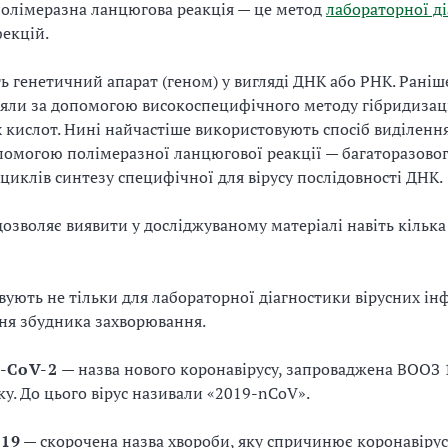
полімеразна ланцюгова реакція — це метод
лабораторної д
фекцій.
ь генетичний апарат (геном) у вигляді ДНК або РНК. Раніш
яли за допомогою високоспецифічного методу гібридизац
 кислот. Нині найчастіше використовують спосіб виділенн
опомогою полімеразної ланцюгової реакції — багаторазово
циклів синтезу специфічної для вірусу послідовності ДНК.
озволяє виявити у досліджуваному матеріалі навіть кільк
вують не тільки для лабораторної діагностики вірусних інф
ня збудника захворювання.
-CoV-2
— назва нового коронавірусу, запроваджена ВООЗ 
ку. До цього вірус називали «2019-nCoV».
19
— скорочена назва хвороби, яку спричинює коронавіру