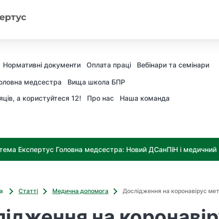
Нормативні документи
Оплата праці
Вебінари та семінари
оловна медсестра
Вища школа БПР
яців, а користуйтеся 12!
Про нас
Наша команда
тема Експертус Головна медсестра: Новий ДСанПіН і медичний к
ва
Статті
Медична допомога
Дослідження на коронавірус ме
ідження на коронавір