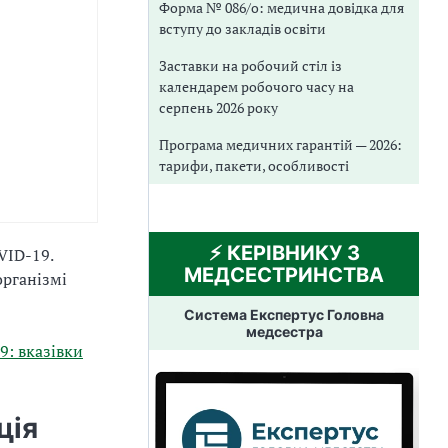
Форма № 086/о: медична довідка для
вступу до закладів освіти
Заставки на робочий стіл із
календарем робочого часу на
серпень 2026 року
Програма медичних гарантій — 2026:
тарифи, пакети, особливості
⚡️ КЕРІВНИКУ З
VID-19.
МЕДСЕСТРИНСТВА
організмі
Система Експертус Головна
медсестра
9: вказівки
ція