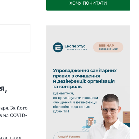
ХОЧУ ПОЧИТАТИ
р
я,
аря. За його
ів на COVID-
дихальних