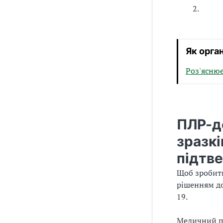
2.
Як орган
Роз'яснює
ПЛР-до
зразкі
підтв
Щоб зробити
рішенням до
19.
Медичний пр