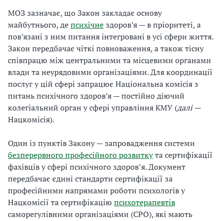
МОЗ зазначає, що Закон закладає основу
майбутнього, де
психічне
здоров’я — в пріоритеті, а
пов’язані з ним питання інтегровані в усі сфери життя.
Закон передбачає чіткі повноваження, а також тісну
співпрацю між центральними та місцевими органами
влади та неурядовими організаціями. Для координації
послуг у цій сфері запрацює Національна комісія з
питань психічного здоров’я — постійно діючий
колегіальний орган у сфері управління КМУ (
далі
—
Нацкомісія).
Один із пунктів Закону — запровадження системи
безперервного професійного розвитку
та сертифікації
фахівців у сфері психічного здоровʼя. Документ
передбачає єдині стандарти сертифікації за
професійними напрямами роботи психологів у
Нацкомісії та сертифікацію
психотерапевтів
саморегулівними організаціями (СРО), які мають