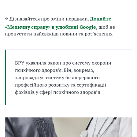
а
т
и
⭐ Дізнавайтеся про зміни першими.
Додайте
б
«Медичну справу» в улюблені Google
, щоб не
а
пропустити найсвіжіші новини та роз'яснення
л
и
Б
П
Р
ВРУ ухвалила закон про систему охорони
психічного здоров’я. Він, зокрема,
запроваджує систему безперервного
професійного розвитку та сертифікації
фахівців у сфері психічного здоровʼя