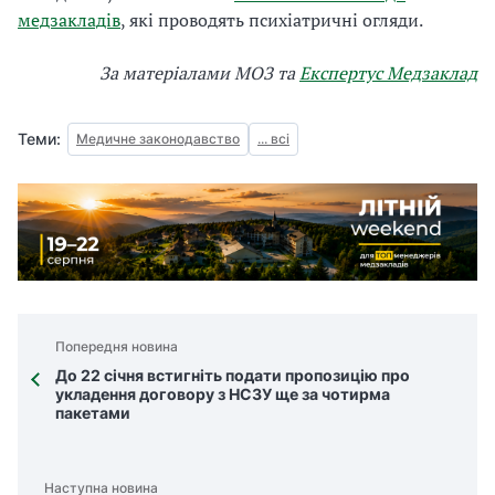
медзакладів
, які проводять психіатричні огляди.
За матеріалами МОЗ та
Експертус Медзаклад
Теми:
Медичне законодавство
... всі
Попередня новина
До 22 січня встигніть подати пропозицію про
укладення договору з НСЗУ ще за чотирма
пакетами
Наступна новина