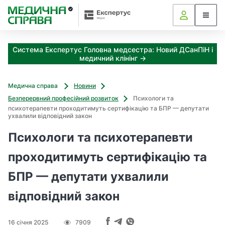
З
а
я
к
Система Експертус Головна медсестра: Новий ДСанПіН і
і
медичний клінінг →
з
а
х
Медична справа
Новини
о
Безперервний професійний розвиток
Психологи та
д
психотерапевти проходитимуть сертифікацію та БПР — депутати
и
ухвалили відповідний закон
м
Психологи та психотерапевти
о
ж
проходитимуть сертифікацію та
н
а
БПР — депутати ухвалили
о
т
відповідний закон
р
и
м
16 січня 2025
7909