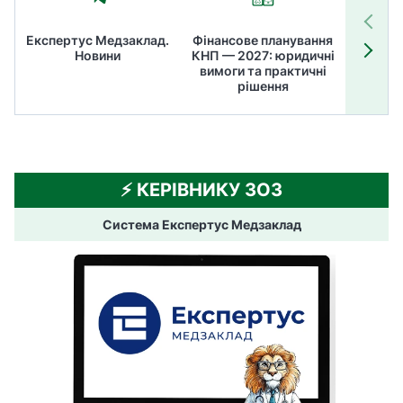
Експертус Медзаклад.
Фінансове планування
Літні
Новини
КНП — 2027: юридичні
ТОП
вимоги та практичні
ме
рішення
⚡️ КЕРІВНИКУ ЗОЗ
Система Експертус Медзаклад