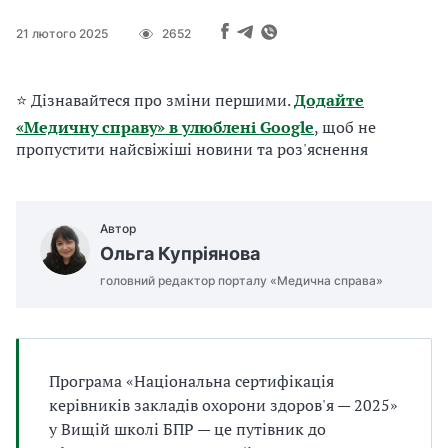
а
т
21 лютого 2025
2652
и
б
а
⭐ Дізнавайтеся про зміни першими.
Додайте
л
«Медичну справу» в улюблені Google
, щоб не
и
пропустити найсвіжіші новини та роз'яснення
Б
П
Р
Автор
Ольга Купріянова
головний редактор порталу «Медична справа»
Програма «Національна сертифікація
керівників закладів охорони здоров'я — 2025»
у Вищій школі БПР — це путівник до