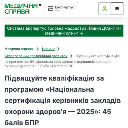
З
а
я
к
Система Експертус Головна медсестра: Новий ДСанПіН і
і
медичний клінінг →
з
а
х
Медична справа
Новини
о
Безперервний професійний розвиток
Підвищуйте кваліфікацію
д
за програмою «Національна сертифікація керівників закладів
и
охорони здоров'я — 2025»: 45 балів БПР
м
Підвищуйте кваліфікацію за
о
ж
програмою «Національна
н
а
сертифікація керівників закладів
о
т
охорони здоров'я — 2025»: 45
р
и
балів БПР
м