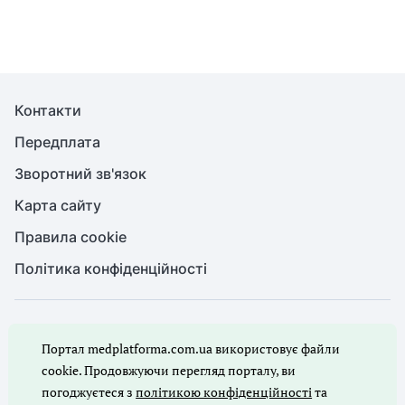
Контакти
Передплата
Зворотний зв'язок
Карта сайту
Правила cookie
Політика конфіденційності
© Медична справа, 2026. Усі права захищено
Портал medplatforma.com.ua використовує файли
Повне або часткове копіювання будь-яких матеріалів порталу,
цитування, публікація їх анотованих оглядів допускаються лише
cookie. Продовжуючи перегляд порталу, ви
з письмового дозволу редакції порталу.
погоджуєтеся з
політикою конфіденційності
та