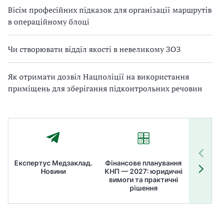
Вісім професійних підказок для організації маршрутів
в операційному блоці
Чи створювати відділ якості в невеликому ЗОЗ
Як отримати дозвіл Нацполіції на використання
приміщень для зберігання підконтрольних речовин
Експертус Медзаклад.
Фінансове планування
Літні
Новини
КНП — 2027: юридичні
ТОП
вимоги та практичні
ме
рішення