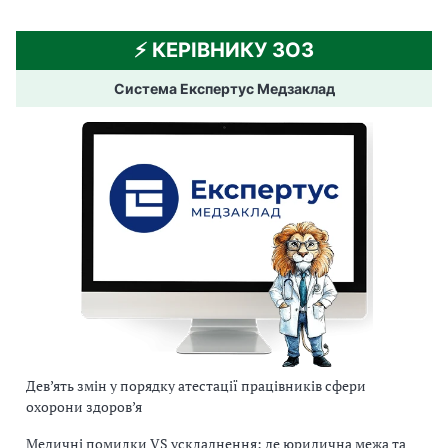
⚡️ КЕРІВНИКУ ЗОЗ
Система Експертус Медзаклад
Дев’ять змін у порядку атестації працівників сфери
охорони здоров’я
Медичні помилки VS ускладнення: де юридична межа та