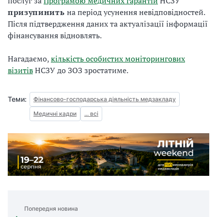
послуг за
Програмою медичних гарантій
НСЗУ
призупинить
на період усунення невідповідностей.
Після підтвердження даних та актуалізації інформації
фінансування відновлять.
Нагадаємо,
кількість особистих моніторингових
візитів
НСЗУ до ЗОЗ зростатиме.
Теми:
Фінансово-господарська діяльність медзакладу
Медичні кадри
... всі
Попередня новина