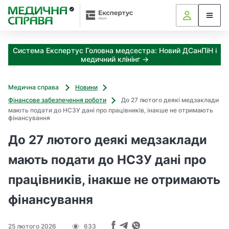
З
а
я
к
Система Експертус Головна медсестра: Новий ДСанПіН і
і
медичний клінінг →
з
а
х
Медична справа
Новини
о
Фінансове забезпечення роботи
До 27 лютого деякі медзаклади
д
мають подати до НСЗУ дані про працівників, інакше не отримають
и
фінансування
м
До 27 лютого деякі медзаклади
о
ж
мають подати до НСЗУ дані про
н
а
працівників, інакше не отримають
о
т
фінансування
р
и
м
25 лютого 2026
633