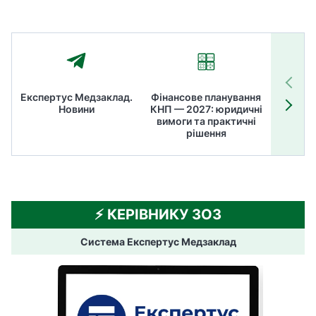
Експертус Медзаклад.
Фінансове планування
Літні
Новини
КНП — 2027: юридичні
ТОП
вимоги та практичні
ме
рішення
⚡️ КЕРІВНИКУ ЗОЗ
Система Експертус Медзаклад