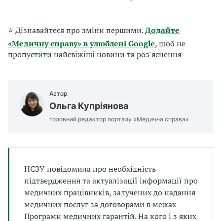
а
т
и
⭐ Дізнавайтеся про зміни першими.
Додайте
б
«Медичну справу» в улюблені Google
, щоб не
а
пропустити найсвіжіші новини та роз'яснення
л
и
Б
П
Автор
Р
Ольга Купріянова
головний редактор порталу «Медична справа»
НСЗУ повідомила про необхідність
підтвердження та актуалізації інформації про
медичних працівників, залучених до надання
медичних послуг за договорами в межах
Програми медичних гарантій. На кого і з яких