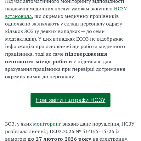
Під час автоматичного моніторингу відповідності
надавачів медичних послуг умовам закупівлі
НСЗУ
встановила
, що окремих медичних працівників
одночасно зазначають у складі персоналу одразу
кількох ЗОЗ (у деяких випадках — до семи
медзакладів). У цих випадках ЕСОЗ не відображає
інформацію про основне місце роботи медичного
працівника, тоді як саме
підтвердження
основного місця роботи
є підставою для
врахування працівника при перевірці дотримання
окремих вимог до персоналу.
Нові звіти і штрафи НСЗУ
ЗОЗ, у яких
моніторинг
виявив дане порушення, НСЗУ
розіслала лист від 18.02.2026 № 5140/5-15-26 із
вимогою
до 27 лютого 2026 року
на електронну