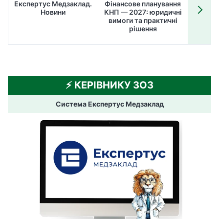
Експертус Медзаклад.
Фінансове планування
Літні
Новини
КНП — 2027: юридичні
ТОП
вимоги та практичні
ме
рішення
⚡️ КЕРІВНИКУ ЗОЗ
Система Експертус Медзаклад