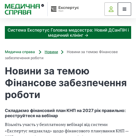
З
а
я
к
Система Експертус Головна медсестра: Новий ДСанПіН і
і
медичний клінінг →
з
а
х
Медична справа
Новини
Новини за темою Фінансове
о
забезпечення роботи
д
Новини за темою
и
м
Фінансове забезпечення
о
ж
роботи
н
а
о
Складаємо фінансовий план КНП на 2027 рік правильно:
т
реєструйтеся на вебінар
р
Візьміть участь у безплатному вебінарі від системи
и
«Експертус медзаклад» щодо фінансового планування КНП —
м