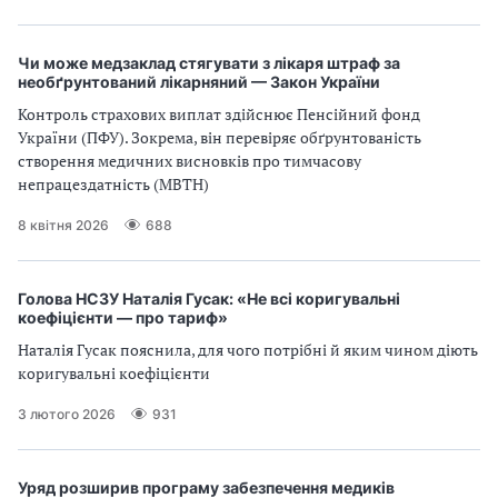
Чи може медзаклад стягувати з лікаря штраф за
необґрунтований лікарняний — Закон України
Контроль страхових виплат здійснює Пенсійний фонд
України (ПФУ). Зокрема, він перевіряє обґрунтованість
створення медичних висновків про тимчасову
непрацездатність (МВТН)
8 квітня 2026
688
Голова НСЗУ Наталія Гусак: «Не всі коригувальні
коефіцієнти — про тариф»
Наталія Гусак пояснила, для чого потрібні й яким чином діють
коригувальні коефіцієнти
3 лютого 2026
931
Уряд розширив програму забезпечення медиків