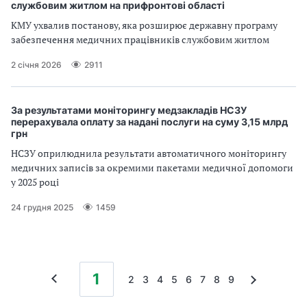
службовим житлом на прифронтові області
КМУ ухвалив постанову, яка розширює державну програму
забезпечення медичних працівників службовим житлом
2 січня 2026
2911
За результатами моніторингу медзакладів НСЗУ
перерахувала оплату за надані послуги на суму 3,15 млрд
грн
НСЗУ оприлюднила результати автоматичного моніторингу
медичних записів за окремими пакетами медичної допомоги
у 2025 році
24 грудня 2025
1459
1
2
3
4
5
6
7
8
9