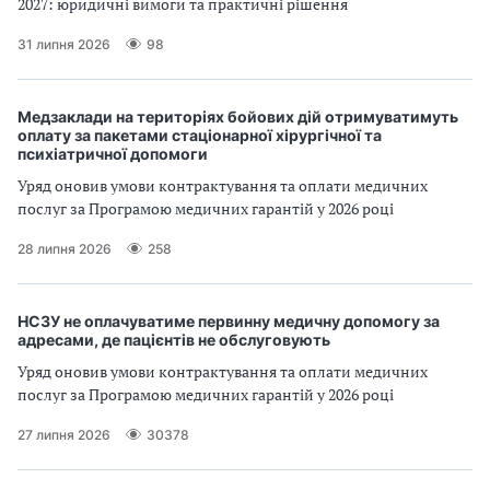
2027: юридичні вимоги та практичні рішення
а
т
31 липня 2026
98
и
б
а
Медзаклади на територіях бойових дій отримуватимуть
л
оплату за пакетами стаціонарної хірургічної та
и
психіатричної допомоги
Б
Уряд оновив умови контрактування та оплати медичних
П
послуг за Програмою медичних гарантій у 2026 році
Р
28 липня 2026
258
НСЗУ не оплачуватиме первинну медичну допомогу за
адресами, де пацієнтів не обслуговують
Уряд оновив умови контрактування та оплати медичних
послуг за Програмою медичних гарантій у 2026 році
27 липня 2026
30378