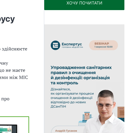
ХОЧУ ПОЧИТАТИ
русу
о здійснюєте
ічну
що не маєте
ними між МІС
 про