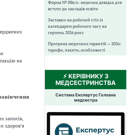
Форма № 086/о: медична довідка для
вступу до закладів освіти
Заставки на робочий стіл із
календарем робочого часу на
тверджених
серпень 2026 року
Програма медичних гарантій — 2026:
тарифи, пакети, особливості
не
реакцію на
⚡️ КЕРІВНИКУ З
МЕДСЕСТРИНСТВА
Система Експертус Головна
 закінчення
медсестра
х записів,
ни здоров’я