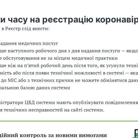
и часу на реєстрацію коронаві
в Реєстр слід внести:
надання медичних послуг
іше наступного робочого дня з дня надання послуги — якщ
 обслуговування не за місцем медичної практики
іше ніж на п’ятий робочий день після того, як усунули техн
ність або після появи технічної можливості в системі — як
 до МІС або з технічних причин не можете обмінятися да
ральною базою даних системи
істратори ЦБД системи мають опублікувати повідомлення
я технічних несправностей на сайті системи.
ційний контроль за новими вимогами