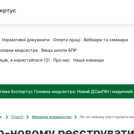
Нормативні документи
Оплата праці
Вебінари та семінари
оловна медсестра
Вища школа БПР
яців, а користуйтеся 12!
Про нас
Наша команда
тема Експертус Головна медсестра: Новий ДСанПіН і медичний к
ва
Статті
Медичне діловодство
Як по-новому реєструвати в
о-новому реєструват