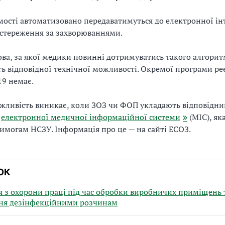
мості автоматизовано передаватимуться до електронної ін
стереження за захворюваннями.
ва, за якої медики повинні дотримуватись такого алгорит
ть відповідної технічної можливості. Окремої програми ре
9 немає.
жливість виникає, коли ЗОЗ чи ФОП укладають відповідний
м
електронної медичної інформаційної системи
(МІС), як
имогам НСЗУ. Інформація про це — на сайті ЕСОЗ.
ОК
я з охорони праці під час обробки виробничих приміщень 
ня дезінфекційними розчинам