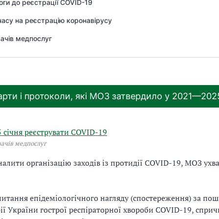
оги до реєстрації COVID-19
часу на реєстрацію коронавірусу
вачів медпослуг
рти і протоколи, які МОЗ затвердило у 2021—202
5 січня реєструвати COVID-19
вачів медпослуг
алити організацію заходів із протидії COVID-19, МОЗ ухв
питання епідеміологічного нагляду (спостереження) за по
ії України гострої респіраторної хвороби COVID-19, спри