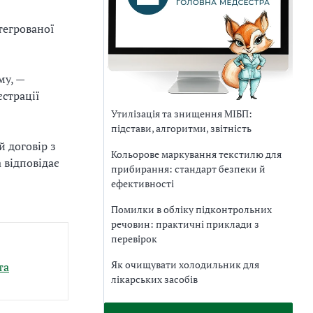
тегрованої
му, —
єстрації
Утилізація та знищення МІБП:
підстави, алгоритми, звітність
 договір з
Кольорове маркування текстилю для
а відповідає
прибирання: стандарт безпеки й
ефективності
Помилки в обліку підконтрольних
речовин: практичні приклади з
перевірок
Як очищувати холодильник для
та
лікарських засобів