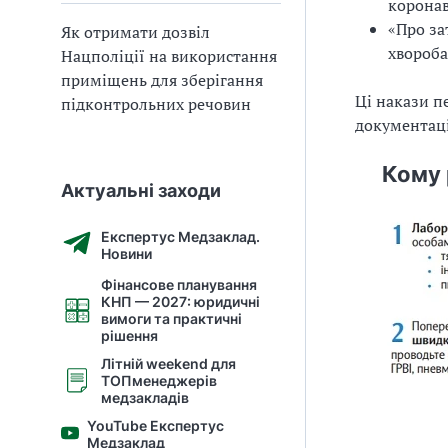
коронав
«Про за
Як отримати дозвіл
хвороба
Нацполіції на використання
приміщень для зберігання
Ці накази п
підконтрольних речовин
документац
Кому 
Актуальні заходи
Експертус Медзаклад.
Новини
Фінансове планування
КНП — 2027: юридичні
вимоги та практичні
рішення
Літній weekend для
ТОПменеджерів
медзакладів
YouTube Експертус
Медзаклад