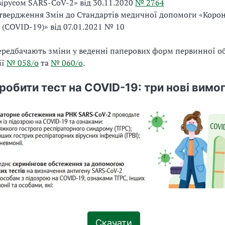
ірусом SARS-CoV-2» від 30.11.2020
№ 2764
твердження Змін до Стандартів медичної допомоги «Корон
 (COVID-19)» від 07.01.2021 № 10
ередбачають зміни у веденні паперових форм первинної о
ії
№ 058/о
та
№ 060/о
.
робити тест на COVID-19: три нові вимо
Скачати