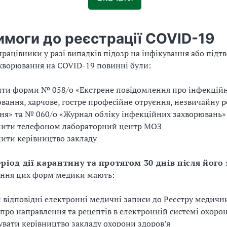
имоги до реєстрації COVID-19
рацівники у разі випадків підозр на інфікування або під
ахворювання на COVID-19 повинні були:
ти форми № 058/о «Екстрене повідомлення про інфекцій
вання, харчове, гостре професійне отруєння, незвичайну 
я» та № 060/о «Журнал обліку інфекційних захворювань»
мити телефоном лабораторний центр МОЗ
ити керівництво закладу
еріод дії карантину та протягом 30 днів після його
ення цих форм медики мають:
 відповідні електронні медичні записи до Реєстру медични
 про направлення та рецептів в електронній системі охоро
вати керівництво закладу охорони здоров’я