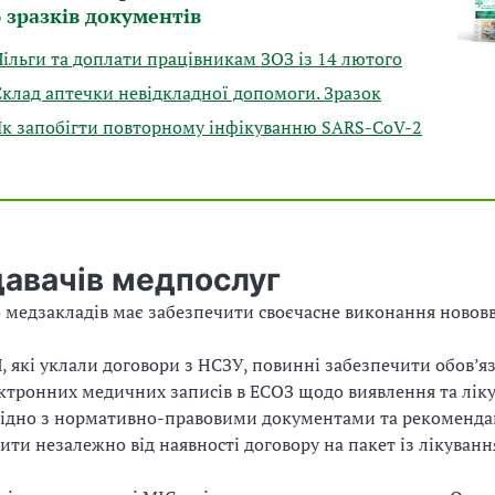
6 зразків документів
Пільги та доплати працівникам ЗОЗ із 14 лютого
Склад аптечки невідкладної допомоги. Зразок
Як запобігти повторному інфікуванню SARS-CoV-2
давачів медпослуг
 медзакладів має забезпечити своєчасне виконання нововв
П, які уклали договори з НСЗУ, повинні забезпечити обов’я
ктронних медичних записів в ЕСОЗ щодо виявлення та лік
гідно з нормативно-правовими документами та рекоменда
бити незалежно від наявності договору на пакет із лікуван