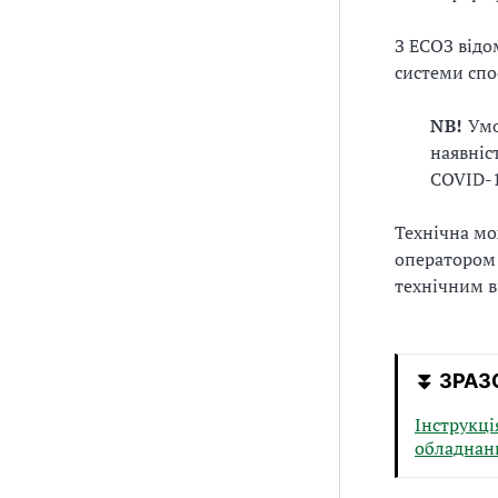
З ЕСОЗ відо
системи спо
NB!
Умо
наявніс
COVID-1
Технічна мо
операторо
технічним в
⏬ ЗРАЗ
Інструкці
обладнан