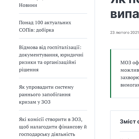
а
Новини
випа
т
и
Понад 100 актуальних
б
СОПів: добірка
а
23 лютого 2021
л
и
Відмова від госпіталізації:
Б
документування, юридичні
П
ризики та організаційні
МОЗ офі
Р
рішення
можливі
захворю
вимога
Як упровадити систему
раннього запобігання
кризам у ЗОЗ
Які комісії створити в ЗОЗ,
Зміст 
щоб налагодити фінансову й
господарську діяльність