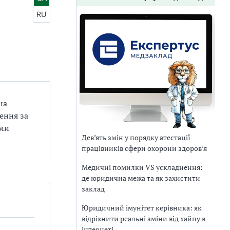
RU
на
ення за
ими
Дев’ять змін у порядку атестації
працівників сфери охорони здоров’я
Медичні помилки VS ускладнення:
де юридична межа та як захистити
заклад
Юридичний імунітет керівника: як
відрізнити реальні зміни від хайпу в
інтернеті