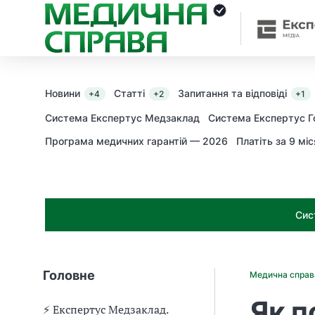
З
а
я
к
і
з
Новини
Статті
Запитання та відповіді
+4
+2
+1
а
х
Система Експертус Медзаклад
Система Експертус Г
о
Програма медичних гарантій — 2026
Платіть за 9 міс
д
и
м
о
ж
Сис
н
а
о
т
Головне
Медична спра
р
и
Як п
м
⚡️ Експертус Медзаклад.