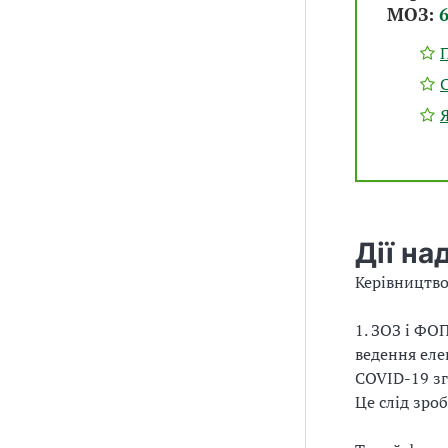
МОЗ:
Дії на
Керівництво
1. ЗОЗ і ФО
ведення еле
COVID-19 з
Це слід зро