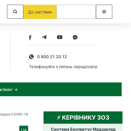
До системи
0 800 21 20 12
Телефонуйте з питань передплати
лінінг →
ипадки COVID-19
⚡️ КЕРІВНИКУ ЗОЗ
и
Система Експертус Медзаклад
UA