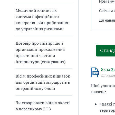
Нові вим
Медичний клінінг як
Скільки 
система інфекційного
Дії нада
контролю: від прибирання
до управління ризиками
Договір про співпрацю з
організації проходження
Станда
практичної частини
інтернатури (стажування)
Як із 2
Дії нада
Вісім професійних підказок
для організації маршрутів в
Щоб удоскон
операційному блоці
накази:
Чи створювати відділ якості
«Деякі 
в невеликому ЗОЗ
територ