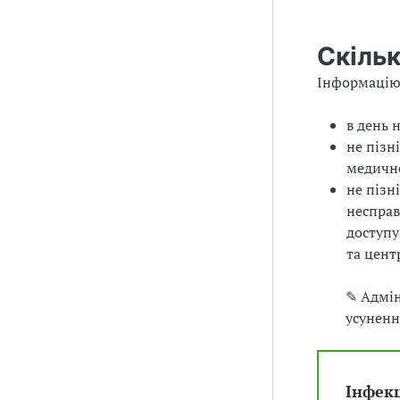
Скільк
Інформацію 
в день 
не пізн
медичне
не пізн
несправ
доступу
та цент
✎ Адмін
усуненн
Інфек