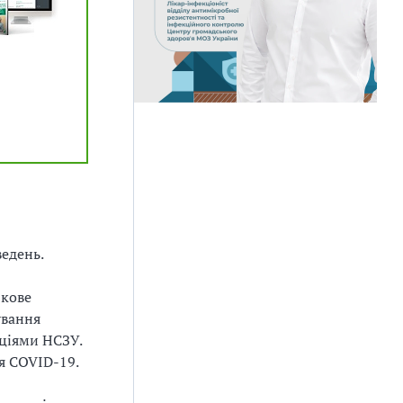
едень.
зкове
ування
ціями НСЗУ.
ня COVID-19.