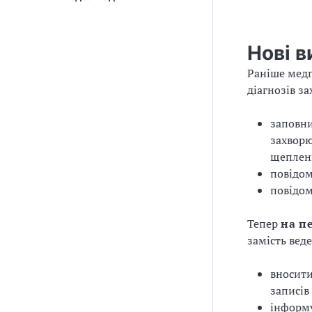
Нові в
Раніше медп
діагнозів з
заповни
захворю
щепленн
повідо
повідом
Тепер
на п
замість вед
вносити
записів
інформу