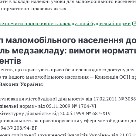
ити в закладі належні умови для маломобільного населенн
 в нормативно-правових актах.
езпечити інклюзивність закладу: нові будівельні норми
п маломобільного населення д
ель медзакладу: вимоги нормат
ентів
ентів, що гарантують право безперешкодного доступу для
ю та іншого маломобільного населення — Конвенція ООН п
Закони України:
гулювання містобудівної діяльності» від 17.02.2011 № 303
дівельні норми» від 05.11.2009 № 1704-VI
хітектурну діяльність» від 20.05.1999 № 687-XIV
дповідальність за правопорушення у сфері містобудівної ді
994 № 208/94-ВР
нови соціальної захищеності інвалідів України» від 21.03.