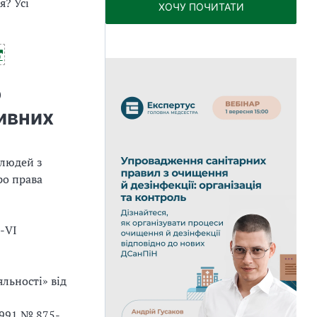
я? Усі
ХОЧУ ПОЧИТАТИ
о
ивних
 людей з
ро права
8-VI
яльності» від
1991 № 875-