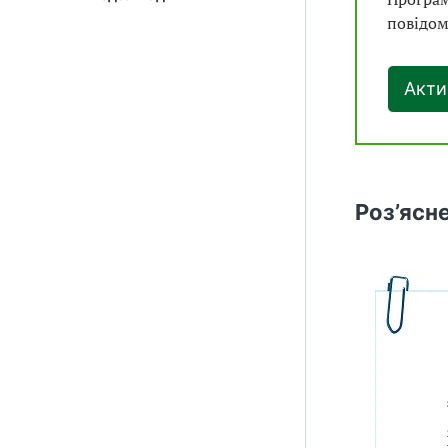
повідом
Акти
Роз’ясн