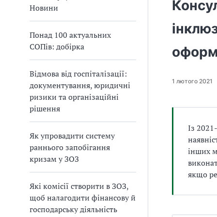
Консу
а
Новини
т
інклюз
и
Понад 100 актуальних
б
СОПів: добірка
а
оформ
л
и
Відмова від госпіталізації:
Б
1 лютого 2021
документування, юридичні
П
ризики та організаційні
Р
рішення
Із 2021
Як упровадити систему
наявніс
раннього запобігання
інших м
кризам у ЗОЗ
виконат
якщо ре
Які комісії створити в ЗОЗ,
щоб налагодити фінансову й
господарську діяльність