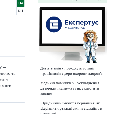
UA
RU
ЗУ —
Дев’ять змін у порядку атестації
дністю та
працівників сфери охорони здоров’я
слід
Медичні помилки VS ускладнення:
вимоги,
де юридична межа та як захистити
заклад
Юридичний імунітет керівника: як
відрізнити реальні зміни від хайпу в
інтернеті