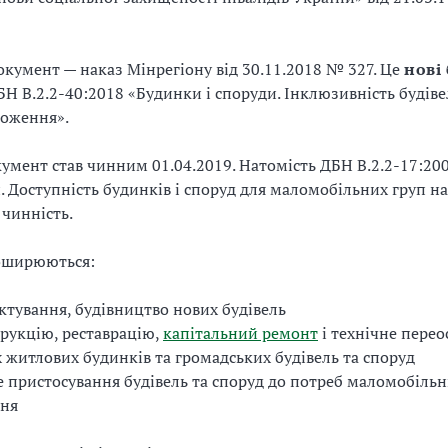
кумент — наказ Мінрегіону від 30.11.2018 № 327. Це
нові
Н В.2.2-40:2018 «Будинки і споруди. Інклюзивність будівел
ложення».
умент став чинним 01.04.2019. Натомість ДБН В.2.2-17:20
. Доступність будинків і споруд для маломобільних груп н
 чинність.
оширюються:
ктування, будівництво нових будівель
рукцію, реставрацію,
капітальний ремонт
і технічне пере
 житлових будинків та громадських будівель та споруд
 пристосування будівель та споруд до потреб маломобільн
ння