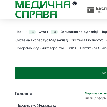
З
а
я
к
і
з
Новини
Статті
Запитання та відповіді
Нор
+4
+3
а
х
Система Експертус Медзаклад
Система Експертус Г
о
Програма медичних гарантій — 2026
Платіть за 9 міс
д
и
м
о
ж
Сис
н
а
о
т
Головне
Медична спра
р
і навіщо офор
и
м
⚡️ Експертус Медзаклад.