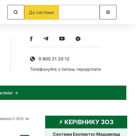
До системи
0 800 21 20 12
Телефонуйте з питань передплати
лінінг →
зивності ЗОЗ: як
⚡️ КЕРІВНИКУ ЗОЗ
Система Експертус Медзаклад