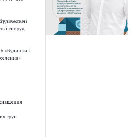
 будівельні
ь і споруд.
06 «Будинки і
аселення»
оснащення
их груп