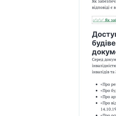
Як забезпеч
відповіді є
✅✅✅ Як заб
Досту
будів
докум
Серед докум
інвалідніст
інвалідів та
«Про ре
«Про бу
«Про ар
«Про ві
14.10.1
«Про ос