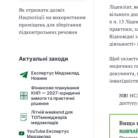
Ліцензіат, 
Як отримати дозвіл
вільного до
Нацполіції на використання
6 п. 13 Ліц
приміщень для зберігання
практики, з
підконтрольних речовин
Відповідні 
діяльності» 
Щоб укласт
Актуальні заходи
медичних га
документа, 
Експертус Медзаклад.
Новини
інвалідніст
Фінансове планування
КНП — 2027: юридичні
NB!
НСЗ
вимоги та практичні
доступу
рішення
Літній weekend для
ТОПменеджерів
Вища 
медзакладів
навча
YouTube Експертус
Медзаклад
Програм