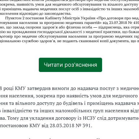
Читати роз'яснення
8 році КМУ затвердив вимоги до надавача послуг з медичн
ння населення, зокрема про наявність умов для медичного
ння та вільного доступу до будівель і приміщень надавача
 з інвалідністю та інших маломобільних груп населення від
ва. Тому для укладення договору із НСЗУ слід дотримуватис
постановою КМУ від 28.03.2018 № 391.