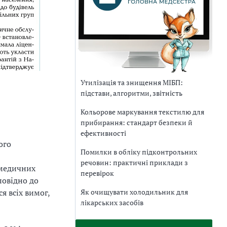
Утилізація та знищення МІБП:
підстави, алгоритми, звітність
Кольорове маркування текстилю для
прибирання: стандарт безпеки й
ефективності
ого
Помилки в обліку підконтрольних
речовин: практичні приклади з
 медичних
перевірок
повідно до
я всіх вимог,
Як очищувати холодильник для
лікарських засобів