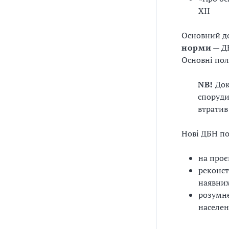
XII
Основний до
норми
— ДБ
Основні по
NB!
Док
споруди
втратив
Нові ДБН п
на проє
реконст
наявних
розумне
населе