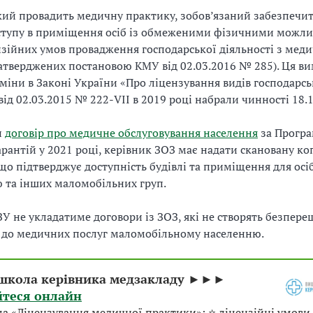
який провадить медичну практику, зобов’язаний забезпечи
ступу в приміщення осіб із обмеженими фізичними можли
ензійних умов провадження господарської діяльності з мед
атверджених постановою КМУ від 02.03.2016 № 285). Ця ви
зміни в Законі України «Про ліцензування видів господарсь
від 02.03.2015 № 222-VII в 2019 році набрали чинності 18.1
и
договір про медичне обслуговування населення
за Прогр
рантій у 2021 році, керівник ЗОЗ має надати скановану ко
що підтверджує доступність будівлі та приміщення для осіб
ю та інших маломобільних груп.
У не укладатиме договори із ЗОЗ, які не створять безпер
 до медичних послуг маломобільному населенню.
школа керівника медзакладу ►►►
йтеся онлайн
а «Ліцензування медичної практики»: ⭐ ліцензійні умови