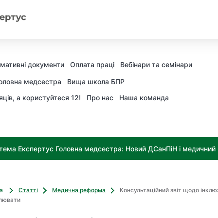
мативні документи
Оплата праці
Вебінари та семінари
оловна медсестра
Вища школа БПР
яців, а користуйтеся 12!
Про нас
Наша команда
тема Експертус Головна медсестра: Новий ДСанПіН і медичний к
ва
Статті
Медична реформа
Консультаційний звіт щодо інклю
млювати