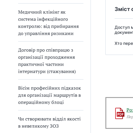
Зміст 
Медичний клінінг як
система інфекційного
контролю: від прибирання
Доступ м
докумен
до управління ризиками
Хто пере
Договір про співпрацю з
організації проходження
практичної частини
інтернатури (стажування)
Вісім професійних підказок
для організації маршрутів в
операційному блоці
Ро
Пер
Чи створювати відділ якості
в невеликому ЗОЗ