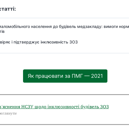
статті:
аломобільного населення до будівель медзакладу: вимоги нор
тів
віряє і підтверджує інклюзивність ЗОЗ
Як працювати за ПМГ — 2021
з'яснення НСЗУ щодо інклюзивності будівель ЗОЗ
еглянути