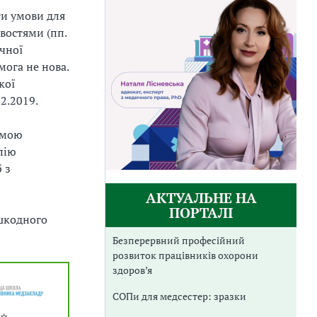
ти умови для
востями (пп.
ичної
мога не нова.
кої
2.2019.
амою
пію
 з
АКТУАЛЬНЕ НА
ПОРТАЛІ
ешкодного
Безперервний професійний
розвиток працівників охорони
здоров’я
СОПи для медсестер: зразки
 ⭐