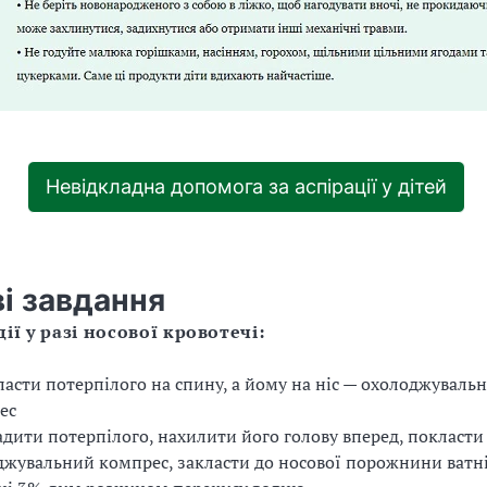
Невідкладна допомога за аспірації у дітей
і завдання
дії у разі носової кровотечі:
ласти потерпілого на спину, а йому на ніс — охолоджуваль
ес
адити потерпілого, нахилити його голову вперед, покласти 
джувальний компрес, закласти до носової порожнини ватн