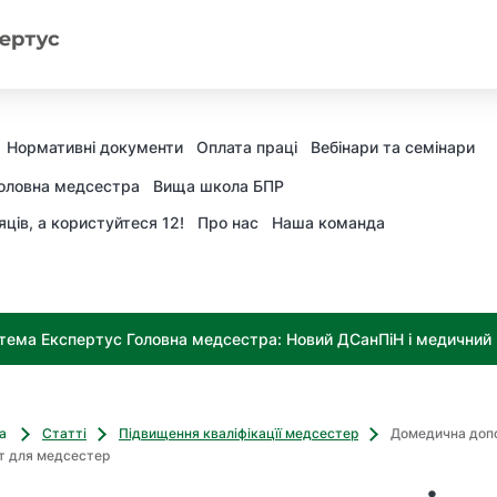
Нормативні документи
Оплата праці
Вебінари та семінари
оловна медсестра
Вища школа БПР
яців, а користуйтеся 12!
Про нас
Наша команда
тема Експертус Головна медсестра: Новий ДСанПіН і медичний к
ва
Статті
Підвищення кваліфікацїї медсестер
Домедична допо
ст для медсестер