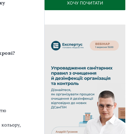
ку
ХОЧУ ПОЧИТАТИ
крові?
стю
 кольору,