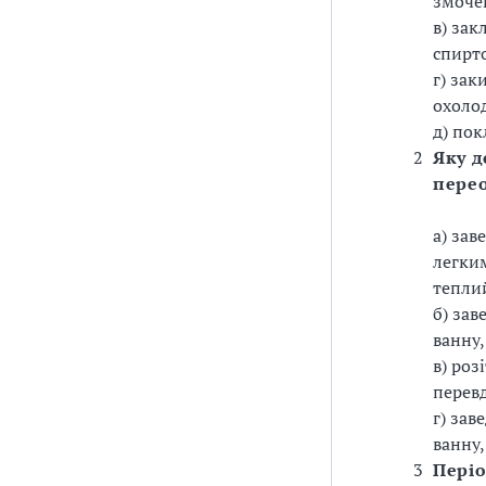
змоче
в) за
спирт
г) зак
охоло
д) по
2
Яку д
пере
а) зав
легки
тепли
б) зав
ванну,
в) роз
перевд
г) зав
ванну,
3
Періо