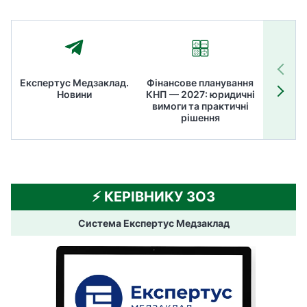
Експертус Медзаклад.
Фінансове планування
Літні
Новини
КНП — 2027: юридичні
ТОП
вимоги та практичні
ме
рішення
⚡️ КЕРІВНИКУ ЗОЗ
Система Експертус Медзаклад