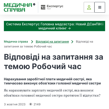
З
а
я
к
Система Експертус Головна медсестра: Новий ДСанПіН і
і
медичний клінінг →
з
а
х
Медична справа
Відповіді на запитання
Відповіді на
о
запитання за темою Робочий час
д
Відповіді на запитання за
и
м
темою Робочий час
о
ж
н
Нарахування заробітної плати медичній сестрі, яка
а
тимчасово виконує обов’язки головної медичної сестри
о
Як нараховувати зарплату медичній сестрі, яка виконує
т
обов’язки головної медичної сестри протягом її відпустки?
р
и
3 жовтня 2023
2149
м