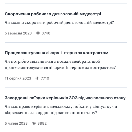
а
т
Скорочення робочого дня головній медсестрі
и
б
Чи можна скоротити робочий день головній медсестрі?
а
5 вересня 2023
3740
л
и
Б
П
Працевлаштування лікаря-інтерна за контрактом
Р
Чи потрібно звільнятися з посади медбрата, щоб
працевлаштовуватися лікарем-інтерном за контрактом?
11 серпня 2023
7710
Закордонні поїздки керівників ЗОЗ під час воєнного стану
Чи має право керівник медзакладу поїхати у відпустку чи
відрядження за кордон під час воєнного стану?
5 липня 2023
3882