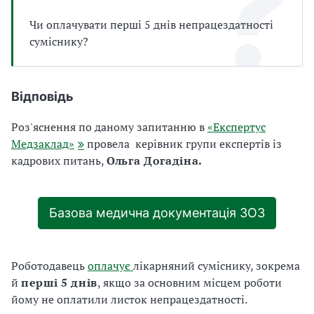
а
т
Чи оплачувати перші 5 днів непрацездатності
и
суміснику?
б
а
л
Відповідь
и
Б
П
Роз'яснення по даному запитанню в
«Експертус
Р
Медзаклад»
провела керівник групи експертів із
кадрових питань,
Ольга Догадіна.
Базова медична документація ЗОЗ
Роботодавець
оплачує
лікарняний суміснику, зокрема
й
перші 5 днів
, якщо за основним місцем роботи
йому не оплатили листок непрацездатності.