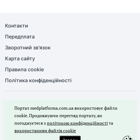
Контакти
Передплата
Зворотний зв'язок
Карта сайту
Правила cookie
Політика конфіденційності
© Медична справа, 2026. Усі права захищено
Портал medplatforma.com.ua використовує файли
Повне або часткове копіювання будь-яких матеріалів порталу,
цитування, публікація їх анотованих оглядів допускаються лише
cookie. Продовжуючи перегляд порталу, ви
з письмового дозволу редакції порталу.
погоджуєтеся з
політикою конфіденційності
та
використанням файлів cookie
Ми в соцмережах