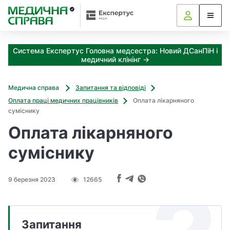
З
а
я
к
Система Експертус Головна медсестра: Новий ДСанПіН і
і
медичний клінінг →
з
а
х
Медична справа
Запитання та відповіді
о
Оплата праці медичних працівників
Оплата лікарняного
д
суміснику
и
Оплата лікарняного
м
о
суміснику
ж
н
а
9 березня 2023
12665
о
т
р
и
Запитання
м