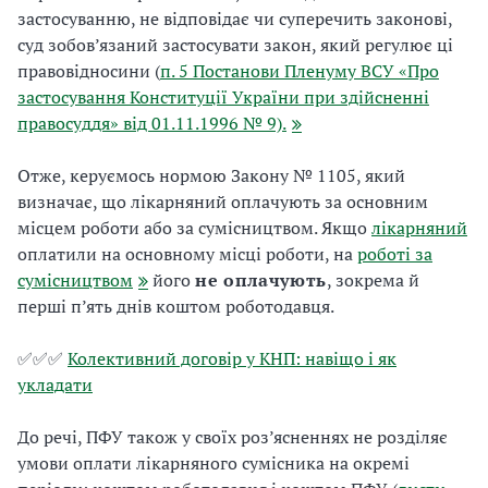
застосуванню, не відповідає чи суперечить законові,
суд зобов’язаний застосувати закон, який регулює ці
правовідносини (
п. 5 Постанови Пленуму ВСУ «Про
застосування Конституції України при здійсненні
правосуддя» від 01.11.1996 № 9).
Отже, керуємось нормою Закону № 1105, який
визначає, що лікарняний оплачують за основним
місцем роботи або за сумісництвом. Якщо
лікарняний
оплатили на основному місці роботи, на
роботі за
сумісництвом
його
не оплачують
, зокрема й
перші п’ять днів коштом роботодавця.
✅✅✅
Колективний договір у КНП: навіщо і як
укладати
До речі, ПФУ також у своїх роз’ясненнях не розділяє
умови оплати лікарняного сумісника на окремі