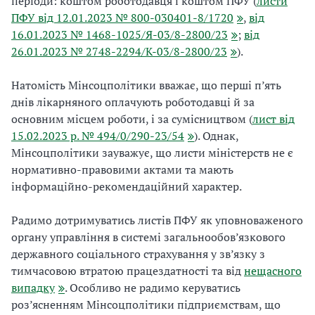
періоди: коштом роботодавця і коштом ПФУ (
листи
ПФУ від 12.01.2023 № 800-030401-8/1720
,
від
16.01.2023 № 1468-1025/Я-03/8-2800/23
;
від
26.01.2023 № 2748-2294/К-03/8-2800/23
).
Натомість Мінсоцполітики вважає, що перші п’ять
днів лікарняного оплачують роботодавці й за
основним місцем роботи, і за сумісництвом (
лист від
15.02.2023 р. № 494/0/290-23/54
). Однак,
Мінсоцполітики зауважує, що листи міністерств не є
нормативно-правовими актами та мають
інформаційно-рекомендаційний характер.
Радимо дотримуватись листів ПФУ як уповноваженого
органу управління в системі загальнообов’язкового
державного соціального страхування у зв’язку з
тимчасовою втратою працездатності та від
нещасного
випадку
. Особливо не радимо керуватись
роз’ясненням Мінсоцполітики підприємствам, що