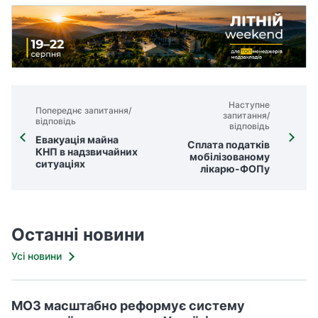
Наступне
Попереднє запитання/
запитання/
відповідь
відповідь
Евакуація майна
Сплата податків
КНП в надзвичайних
мобілізованому
ситуаціях
лікарю-ФОПу
Останні новини
Усі новини
МОЗ масштабно реформує систему