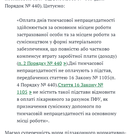
Порядок № 440). Цитуємо:
«Оплата днів тимчасової непрацездатності
здійснюється за основним місцем роботи
застрахованої особи та за місцем роботи за
сумісництвом у формі матеріального
забезпечення, що повністю або частково
компенсує втрату заробітної плати (доходу)
(
п. 2 Порядку № 440
).
Дні тимчасової
непрацездатності не оплачують з підстав,
передбачених статтею 16 Закону № 1105(п.
4 Порядку № 440).
Стаття 16 Закону №
1105
не містить такої підстави відмовити
в оплаті лікарняного за рахунок ПФУ, як
призначення суміснику допомоги по
тимчасовій непрацездатності на основному
місці роботи».
Маємо суперечність норм підзаконного нормативно-