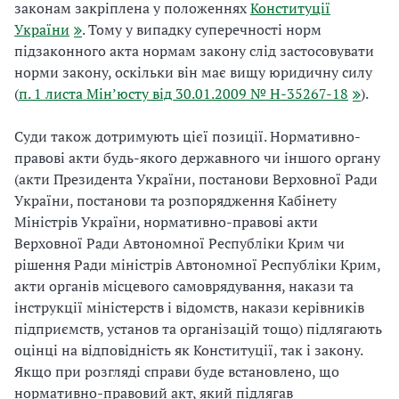
законам закріплена у положеннях
Конституції
України
. Тому у випадку суперечності норм
підзаконного акта нормам закону слід застосовувати
норми закону, оскільки він має вищу юридичну силу
(
п. 1 листа Мін’юсту від 30.01.2009 № Н-35267-18
).
Суди також дотримують цієї позиції. Нормативно-
правові акти будь-якого державного чи іншого органу
(акти Президента України, постанови Верховної Ради
України, постанови та розпорядження Кабінету
Міністрів України, нормативно-правові акти
Верховної Ради Автономної Республіки Крим чи
рішення Ради міністрів Автономної Республіки Крим,
акти органів місцевого самоврядування, накази та
інструкції міністерств і відомств, накази керівників
підприємств, установ та організацій тощо) підлягають
оцінці на відповідність як Конституції, так і закону.
Якщо при розгляді справи буде встановлено, що
нормативно-правовий акт, який підлягав