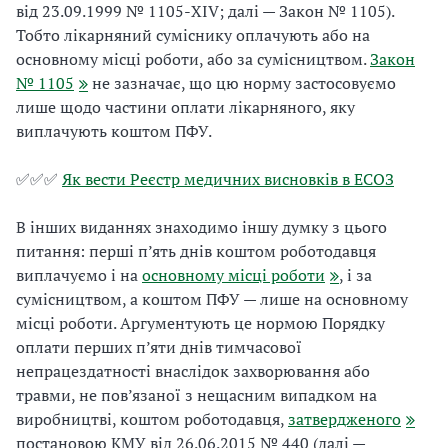
від 23.09.1999 № 1105-XIV; далі — Закон № 1105).
Тобто лікарняний суміснику оплачують або на
основному місці роботи, або за сумісництвом.
Закон
№ 1105
не зазначає, що цю норму застосовуємо
лише щодо частини оплати лікарняного, яку
виплачують коштом ПФУ.
✅✅✅
Як вести Реєстр медичних висновків в ЕСОЗ
В інших виданнях знаходимо іншу думку з цього
питання: перші п’ять днів коштом роботодавця
виплачуємо і на
основному місці роботи
, і за
сумісництвом, а коштом ПФУ — лише на основному
місці роботи. Аргументують це нормою Порядку
оплати перших п’яти днів тимчасової
непрацездатності внаслідок захворювання або
травми, не пов’язаної з нещасним випадком на
виробництві, коштом роботодавця,
затвердженого
постановою КМУ від 26.06.2015 № 440 (далі —