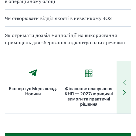
в операційному блоці
Чи створювати відділ якості в невеликому ЗОЗ
Як отримати дозвіл Нацполіції на використання
приміщень для зберігання підконтрольних речовин
Експертус Медзаклад.
Фінансове планування
Літні
Новини
КНП — 2027: юридичні
ТОП
вимоги та практичні
ме
рішення