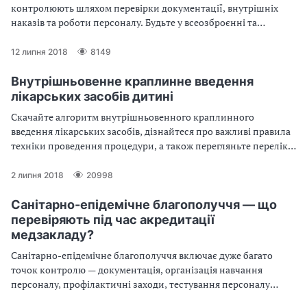
контролюють шляхом перевірки документації, внутрішніх
наказів та роботи персоналу. Будьте у всеозброєнні та
дізнайтеся, що саме потрібно підготувати, щоб успішно
пройти акредитацію.
12 липня 2018
8149
Внутрішньовенне краплинне введення
лікарських засобів дитині
Скачайте алгоритм внутрішньовенного краплинного
введення лікарських засобів, дізнайтеся про важливі правила
техніки проведення процедури, а також перегляньте перелік
оснащення для виконання маніпуляції дитині.
2 липня 2018
20998
Санітарно-епідемічне благополуччя — що
перевіряють під час акредитації
медзакладу?
Санітарно-епідемічне благополуччя включає дуже багато
точок контролю — документація, організація навчання
персоналу, профілактичні заходи, тестування персоналу
тощо. Ми систематизували все, що контролюють під час