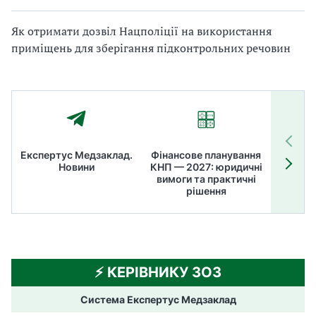
Як отримати дозвіл Нацполіції на використання
приміщень для зберігання підконтрольних речовин
Експертус Медзаклад.
Фінансове планування
Літні
Новини
КНП — 2027: юридичні
ТОП
вимоги та практичні
ме
рішення
⚡️ КЕРІВНИКУ ЗОЗ
Система Експертус Медзаклад