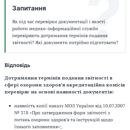
а
Запитання
т
и
Як під час перевірки документації і якості
б
а
роботи медико-інформаційної служби
л
перевіряють дотримання термінів подання
и
звітності? Які документи потрібно підготувати?
Б
П
Р
Відповідь
Дотримання термінів подання звітності в
сфері охорони здоров’я акредитаційна комісія
перевіряє на основі наявності документів:
наявність копії наказу МОЗ України від 10.07.2007
№ 378 «Про затвердження форм звітності з
питань охорони здоров’я та інструкцій щодо
їхнього заповнення»;