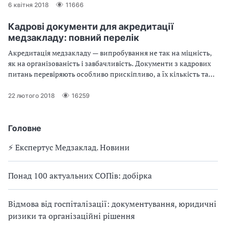
перевірки, щоб ви могли на 100% підготуватися.
6 квітня 2018
11666
Кадрові документи для акредитації
медзакладу: повний перелік
Акредитація медзакладу — випробування не так на міцність,
як на організованість і завбачливість. Документи з кадрових
питань перевіряють особливо прискіпливо, а їх кількість та
різноманіття майже шокують. Дізнайтеся, які саме документи
потрібно підготувати та які кадрові питання варто залагодити
22 лютого 2018
16259
вже зараз.
Головне
⚡️ Експертус Медзаклад. Новини
Понад 100 актуальних СОПів: добірка
Відмова від госпіталізації: документування, юридичні
ризики та організаційні рішення