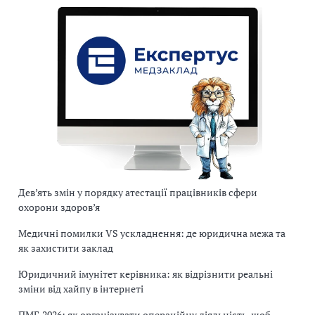
Дев’ять змін у порядку атестації працівників сфери
охорони здоров’я
Медичні помилки VS ускладнення: де юридична межа та
як захистити заклад
Юридичний імунітет керівника: як відрізнити реальні
зміни від хайпу в інтернеті
ПМГ-2026: як організувати операційну діяльність, щоб