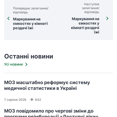
Наступне
запитання/
Попереднє запитання/
відповідь
відповідь
Маркування на
Маркування на
ємкостях у
ємкостях у кімнаті
кімнаті роздачі
роздачі їжі
їжі
Останні новини
Усі новини
МОЗ масштабно реформує систему
медичної статистики в Україні
7 серпня 2026
642
МОЗ повідомило про чергові зміни до
програми реімбурсації «Доступні ліки»