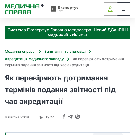
З
а
я
к
Система Експертус Головна медсестра: Новий ДСанПіН і
і
медичний клінінг →
з
а
х
Медична справа
Запитання та відповіді
о
Акредитація медичного закладу
Як перевіряють дотримання
д
термінів подання звітності під час акредитації
и
м
Як перевіряють дотримання
о
ж
термінів подання звітності під
н
час акредитації
а
о
т
6 квітня 2018
1927
р
и
м