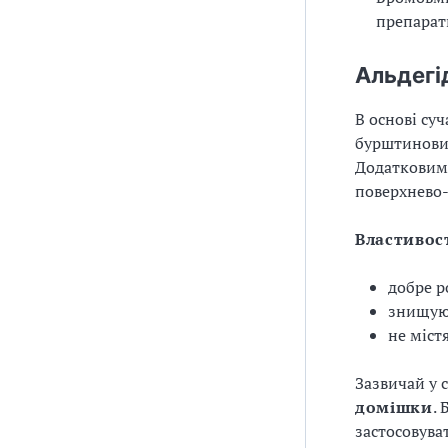
препарат
Альдегі
В основі су
бурштиновий
Додатковими
поверхнево-
Властивост
добре р
знищуют
не міст
Зазвичай у 
домішки
.
застосовува