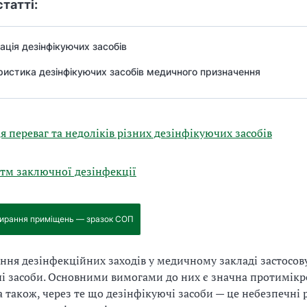
статті:
ація дезінфікуючих засобів
истика дезінфікуючих засобів медичного призначення
я переваг та недоліків різних дезінфікуючих засобів
тм заключної дезінфекції
ирання приміщень — зразок СОП
ння дезінфекційних заходів у медичному закладі застосов
і засоби. Основними вимогами до них є значна протимік
 а також, через те що дезінфікуючі засоби — це небезпечні