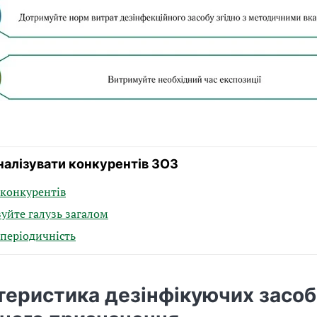
налізувати конкурентів ЗОЗ
 конкурентів
уйте галузь загалом
періодичність
теристика дезінфікуючих засоб