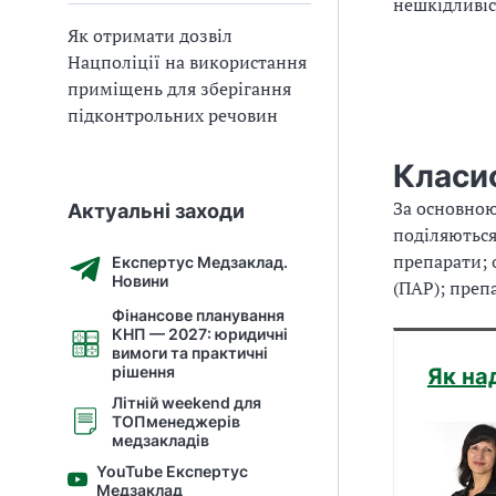
нешкідливіс
Як отримати дозвіл
Нацполіції на використання
приміщень для зберігання
підконтрольних речовин
Класиф
За основною
Актуальні заходи
поділяються
препарати; 
Експертус Медзаклад.
Новини
(ПАР); преп
Фінансове планування
КНП — 2027: юридичні
вимоги та практичні
рішення
Як на
Літній weekend для
ТОПменеджерів
медзакладів
YouTube Експертус
Медзаклад