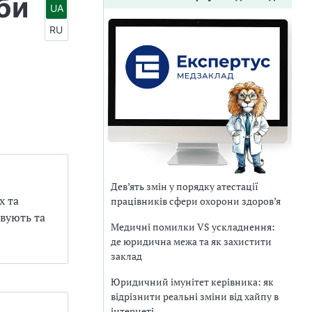
би
UA
RU
Дев’ять змін у порядку атестації
х та
працівників сфери охорони здоров’я
овують та
Медичні помилки VS ускладнення:
де юридична межа та як захистити
заклад
Юридичний імунітет керівника: як
відрізнити реальні зміни від хайпу в
інтернеті