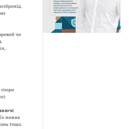
тилбромід.
рах
таровий чи
.
ки,
, спори
ли)
иючі
 їх можна
хонь тощо.