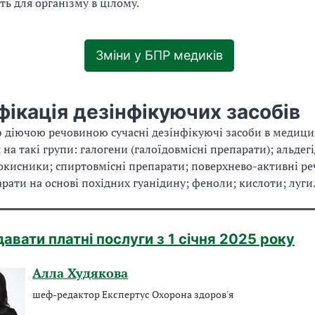
ть для організму в цілому.
Зміни у БПР медиків
ікація дезінфікуючих засобів
 діючою речовиною сучасні дезінфікуючі засоби в медици
 на такі групи: галогени (галоїдовмісні препарати); альдег
окисники; спиртовмісні препарати; поверхнево-активні р
арати на основі похідних гуанідину; феноли; кислоти; луги
давати платні послуги з 1 січня 2025 року
Алла Худякова
шеф-редактор Експертус Охорона здоров'я