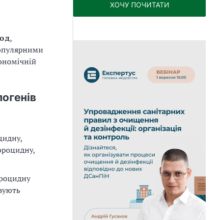
ХОЧУ ПОЧИТАТИ
од
,
популярними
кономічній
логенів
цидну,
ороцидну,
ороцидну
овують