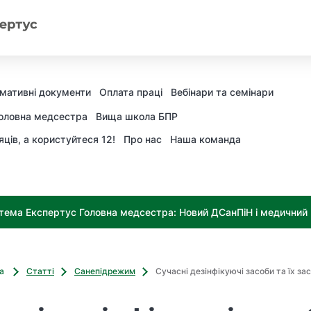
мативні документи
Оплата праці
Вебінари та семінари
оловна медсестра
Вища школа БПР
яців, а користуйтеся 12!
Про нас
Наша команда
тема Експертус Головна медсестра: Новий ДСанПіН і медичний к
ва
Статті
Санепідрежим
Сучасні дезінфікуючі засоби та їх за