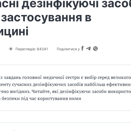
сні дезінфікуючі засо
х застосування в
ицині
Переглядів:
84341
Поділитися у
з завдань головної медичної сестри є вибір серед великого
енту сучасних дезінфікуючих засобів найбільш ефективни
чно вигідних. Читайте, які дезінфікуючи засоби використ
 безпеки під час користування ними