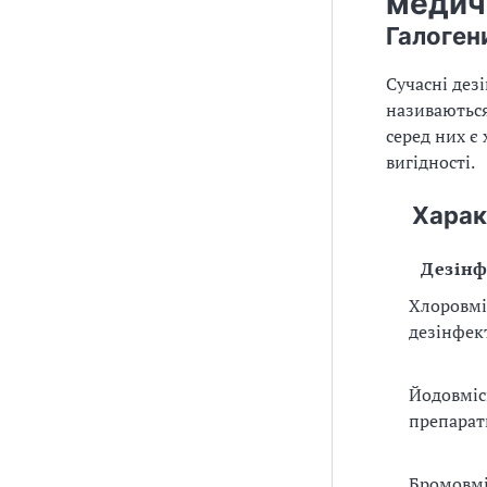
медич
Галоген
Сучасні дез
називаютьс
серед них є
вигідності.
Харак
Дезін
Хлоровмі
дезінфек
Йодовміс
препарат
Бромовмі