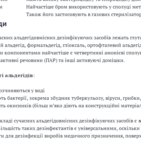
и
Найчастіше бром використовують у сполуці ме
Також його застосовують в газових стерилізато
ди
часних альдегідовмісних дезінфікуючих засобів лежать глу
 альдегід, формальдегід, гліоксаль, ортофталевий альдегід
 компонентами найчастіше є четвертинні амонієві сполу
активні речовини (ПАР) та інші активуючі домішки.
і альдегідів
:
озчиняються у воді
ь бактерії, зокрема збудник туберкульозу, віруси, грибки
ять окисників (більш м’яко діють на конструкційні матеріа
складі сучасних альдегідовмісних дезінфікуючих засобів є
м
 Більшість таких дезінфектантів є універсальними, оскільки
ти для дезінфекції виробів медичного призначення, повер