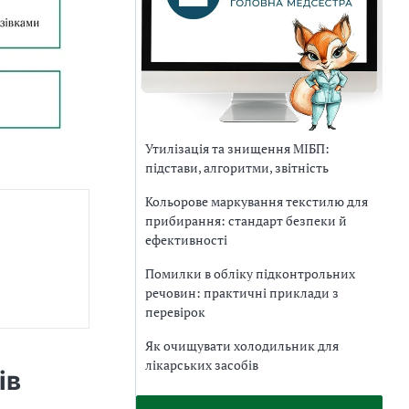
Утилізація та знищення МІБП:
підстави, алгоритми, звітність
Кольорове маркування текстилю для
прибирання: стандарт безпеки й
ефективності
Помилки в обліку підконтрольних
речовин: практичні приклади з
перевірок
Як очищувати холодильник для
лікарських засобів
ів