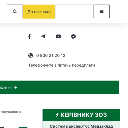
До системи
0 800 21 20 12
Телефонуйте з питань передплати
лінінг →
стосування в
⚡️ КЕРІВНИКУ ЗОЗ
Система Експертус Медзаклад