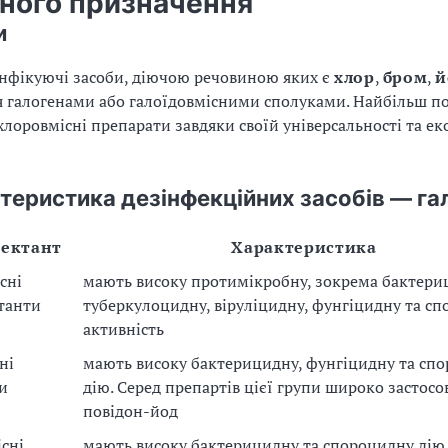
ного призначення
и
інфікуючі засоби, діючою речовиною яких є
хлор
,
бром
,
й
я галогенами або галоїдовмісними сполуками. Найбільш 
 хлоровмісні препарати завдяки своїй універсальності та е
теристика дезінфекційних засобів — га
фектант
Характеристика
сні
мають високу протимікробну, зокрема бактери
танти
туберкулоцидну, віруліцидну, фунгіцидну та сп
активність
ні
мають високу бактерицидну, фунгіцидну та сп
и
дію. Серед препартів цієї групи широко застос
повідон-йод
сні
мають високу бактерицидну та спороцидну дію.