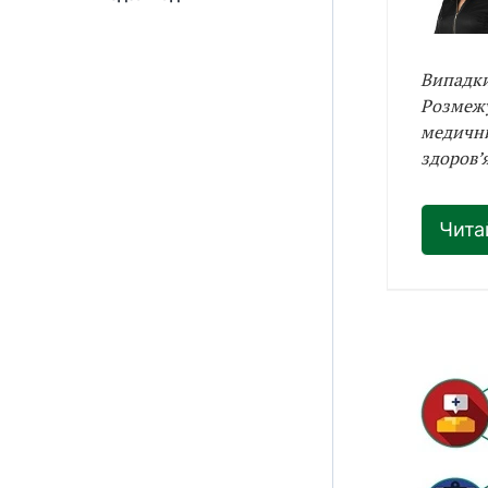
Випадки
Розмежу
медични
здоров’
Чита