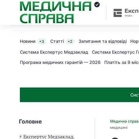
З
а
я
к
і
з
Новини
Статті
Запитання та відповіді
Нор
+3
+2
а
х
Система Експертус Медзаклад
Система Експертус Г
о
Програма медичних гарантій — 2026
Платіть за 9 міс
д
и
м
о
ж
Сис
н
а
о
т
Головне
Медична спра
р
медицині
и
м
⚡️ Експертус Медзаклад.