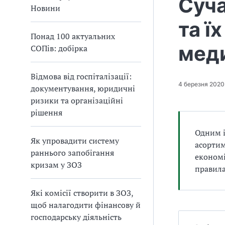
Суча
а
Новини
т
та ї
и
Понад 100 актуальних
б
мед
СОПів: добірка
а
л
и
Відмова від госпіталізації:
Б
4 березня 2020
документування, юридичні
П
ризики та організаційні
Р
рішення
Одним і
Як упровадити систему
асортим
раннього запобігання
економі
кризам у ЗОЗ
правила
Які комісії створити в ЗОЗ,
щоб налагодити фінансову й
господарську діяльність