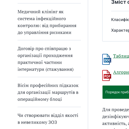
Зміст 
Медичний клінінг як
система інфекційного
Класифік
контролю: від прибирання
Характер
до управління ризиками
Договір про співпрацю з
організації проходження
Таблиц
практичної частини
інтернатури (стажування)
Алгори
Вісім професійних підказок
для організації маршрутів в
Порядок приб
операційному блоці
Для проведе
Чи створювати відділ якості
дезінфікуюч
в невеликому ЗОЗ
активність,