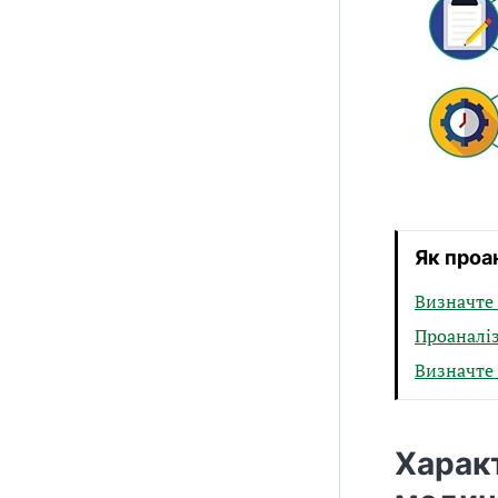
Як проа
Визначте
Проаналіз
Визначте 
Харак