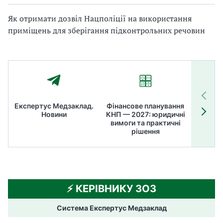
Як отримати дозвіл Нацполіції на використання
приміщень для зберігання підконтрольних речовин
Експертус Медзаклад.
Фінансове планування
Літні
Новини
КНП — 2027: юридичні
ТОП
вимоги та практичні
ме
рішення
⚡️ КЕРІВНИКУ ЗОЗ
Система Експертус Медзаклад