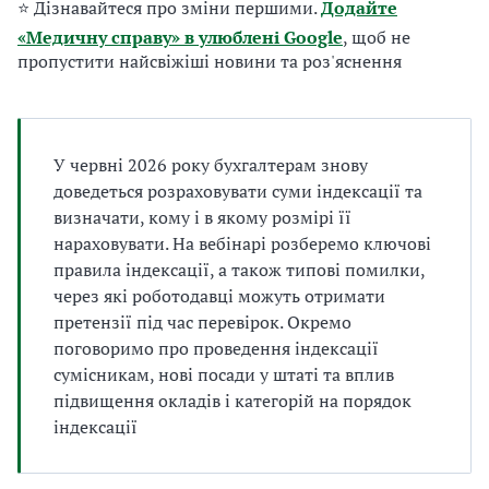
⭐ Дізнавайтеся про зміни першими.
Додайте
а
т
«Медичну справу» в улюблені Google
, щоб не
и
пропустити найсвіжіші новини та роз'яснення
б
а
л
и
У червні 2026 року бухгалтерам знову
Б
доведеться розраховувати суми індексації та
П
визначати, кому і в якому розмірі її
Р
нараховувати. На вебінарі розберемо ключові
правила індексації, а також типові помилки,
через які роботодавці можуть отримати
претензії під час перевірок. Окремо
поговоримо про проведення індексації
сумісникам, нові посади у штаті та вплив
підвищення окладів і категорій на порядок
індексації