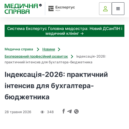
З
а
я
к
Система Експертус Головна медсестра: Новий ДСанПіН і
і
медичний клінінг →
з
а
х
Медична справа
Новини
о
Безперервний професійний розвиток
Індексація-2026:
д
практичний інтенсив для бухгалтера-бюджетника
и
м
Індексація-2026: практичний
о
ж
інтенсив для бухгалтера-
н
бюджетника
а
о
т
28 травня 2026
348
р
и
м