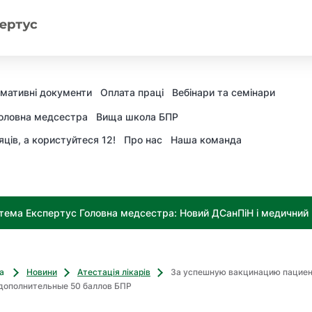
мативні документи
Оплата праці
Вебінари та семінари
оловна медсестра
Вища школа БПР
яців, а користуйтеся 12!
Про нас
Наша команда
тема Експертус Головна медсестра: Новий ДСанПіН і медичний к
ва
Новини
Атестація лікарів
За успешную вакцинацию пацие
 дополнительные 50 баллов БПР