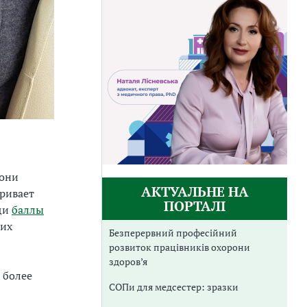
 они
АКТУАЛЬНЕ НА
тривает
ПОРТАЛІ
щи
баллы
ких
Безперервний професійний
розвиток працівників охорони
здоров’я
 более
СОПи для медсестер: зразки