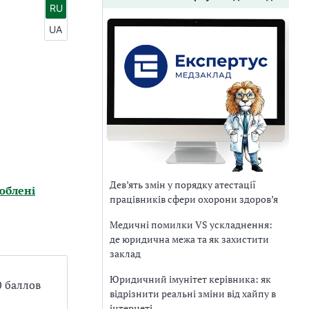
RU
UA
Дев’ять змін у порядку атестації
юблені
працівників сфери охорони здоров’я
Медичні помилки VS ускладнення:
де юридична межа та як захистити
заклад
Юридичний імунітет керівника: як
0 баллов
відрізнити реальні зміни від хайпу в
інтернеті