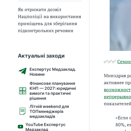
Як отримати дозвіл
Нацполіції на використання
приміщень для зберігання
підконтрольних речовин
Актуальні заходи
✅✅✅
Семин
Експертус Медзаклад.
Новини
Минздрав р
активнее пр
Фінансове планування
КНП — 2027: юридичні
возможност
вимоги та практичні
непрерывно
рішення
показателе
Літній weekend для
ТОПменеджерів
медзакладів
«Если 
80%, е
YouTube Експертус
Медзаклад