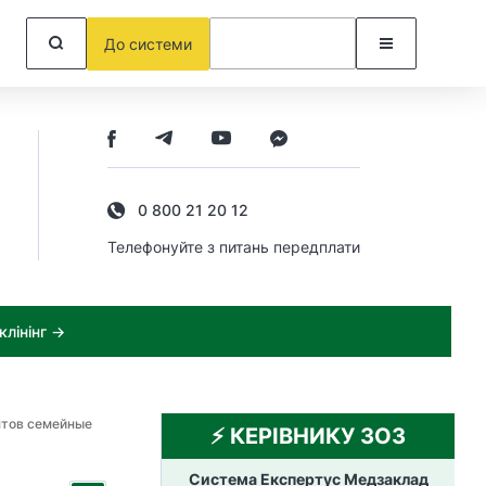
До системи
0 800 21 20 12
Телефонуйте з питань передплати
лінінг →
нтов семейные
⚡️ КЕРІВНИКУ ЗОЗ
Система Експертус Медзаклад