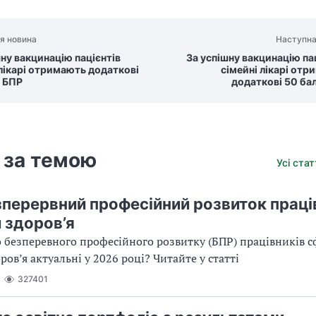
я новина
Наступна
шну вакцинацію пацієнтів
За успішну вакцинацію па
 лікарі отримають додаткові
сімейні лікарі от
в БПР
додаткові 50 ба
 за темою
Усі ста
зперервний професійний розвиток праці
 здоров’я
о безперевного професійного розвитку (БПР) працівників 
ов’я актуальні у 2026 році? Читайте у статті
327401