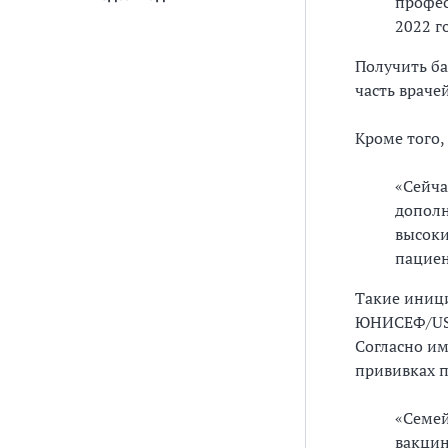
профес
2022 г
Получить ба
часть враче
Кроме того,
«Сейча
дополн
высоки
пациен
Такие иниц
ЮНИСЕФ/USAI
Согласно им
прививках п
«Семей
вакцин