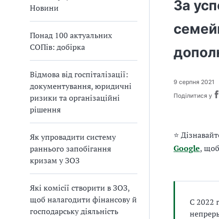
За ус
а
Новини
т
семей
и
Понад 100 актуальних
б
СОПів: добірка
а
допол
л
и
Відмова від госпіталізації:
Б
9 серпня 2021
документування, юридичні
П
Поділитися у
ризики та організаційні
Р
рішення
⭐ Дізнавайт
Як упровадити систему
Google
, що
раннього запобігання
кризам у ЗОЗ
Які комісії створити в ЗОЗ,
щоб налагодити фінансову й
С 2022 
господарську діяльність
непреры