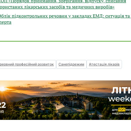
СОП «Порядок приймання, зберігання, відпуску, списання
ористаних лікарських засобів та медичних виробів»
Облік підконтрольних речовин у закладах ЕМД: ситуація та
перта
рервний професійний розвиток
Санепідрежим
Атестація лікарів