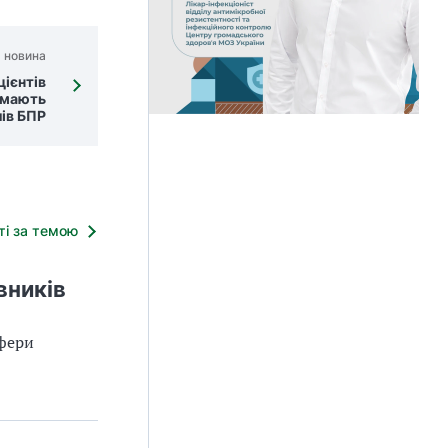
 новина
цієнтів
римають
лів БПР
тті за темою
вників
сфери