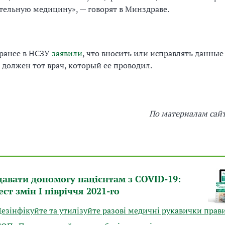
тельную медицину», — говорят в Минздраве.
ранее в НСЗУ
заявили
, что вносить или исправлять данные
должен тот врач, который ее проводил.
По материалам сай
давати допомогу пацієнтам з COVID-19:
ст змін І півріччя 2021-го
Дезінфікуйте та утилізуйте разові медичні рукавички прав