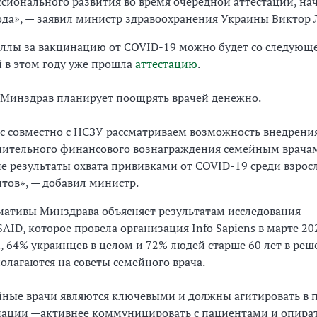
сионального развития во время очередной аттестации, нач
ода», — заявил министр здравоохранения Украины Виктор 
ллы за вакцинацию от COVID-19 можно будет со следующег
й в этом году уже прошла
аттестацию
.
 Минздрав планирует поощрять врачей денежно.
с совместно с НСЗУ рассматриваем возможность внедрени
ительного финансового вознаграждения семейным врачам
е результаты охвата прививками от COVID-19 среди взрос
тов», — добавил министр.
иативы Минздрава объясняет результатам исследования
D, которое провела организация Info Sapiens в марте 202
, 64% украинцев в целом и 72% людей старше 60 лет в реш
олагаются на советы семейного врача.
ные врачи являются ключевыми и должны агитировать в 
ации —активнее коммуницировать с пациентами и опират