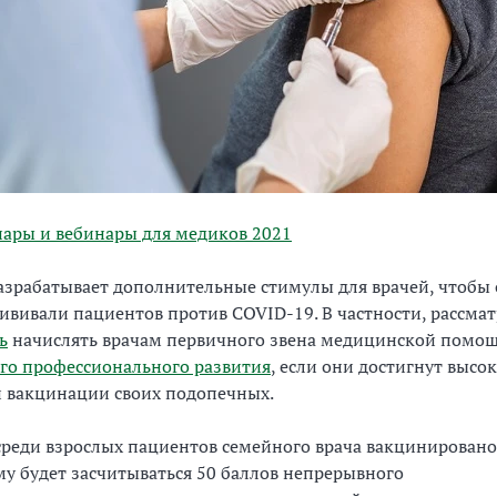
ары и вебинары для медиков 2021
азрабатывает дополнительные стимулы для врачей, чтобы
ививали пациентов против COVID-19. В частности, рассма
ь
начислять врачам первичного звена медицинской помо
го профессионального развития
, если они достигнут высо
й вакцинации своих подопечных.
среди взрослых пациентов семейного врача вакцинировано
му будет засчитываться 50 баллов непрерывного