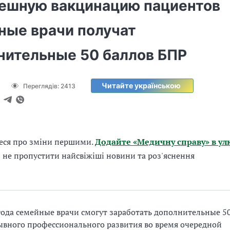
пешную вакцинацию пациентов
ные врачи получат
нительные 50 баллов БПР
Читайте українською
Переглядів:
2413
еся про зміни першими.
Додайте «Медичну справу» в ул
б не пропустити найсвіжіші новини та роз'яснення
года семейные врачи смогут заработать дополнительные 5
вного профессионального развития во время очередной