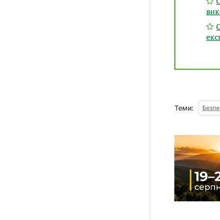
вик
екс
Теми:
Безпе