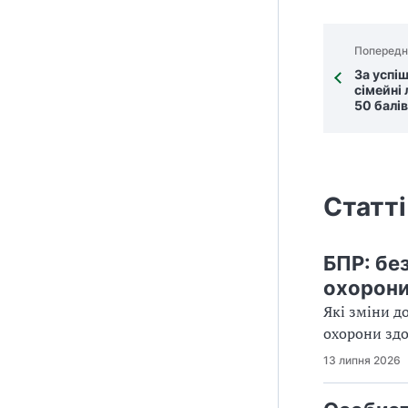
Попередн
За успі
сімейні
50 балі
Статті
БПР: бе
охорони
Які зміни д
охорони здор
13 липня 2026