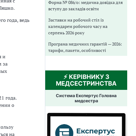
иная с
Форма № 086/о: медична довідка для
Ляшко.
вступу до закладів освіти
о года, ведь
Заставки на робочий стіл із
календарем робочого часу на
серпень 2026 року
Програма медичних гарантій — 2026:
тарифи, пакети, особливості
я и
 за
лых
⚡️ КЕРІВНИКУ З
МЕДСЕСТРИНСТВА
Система Експертус Головна
1 года.
медсестра
ении о
пользу
ься на