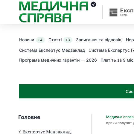
З
а
я
к
і
з
Новини
Статті
Запитання та відповіді
Нор
+4
+3
а
х
Система Експертус Медзаклад
Система Експертус Г
о
Програма медичних гарантій — 2026
Платіть за 9 міс
д
и
м
о
ж
Сис
н
а
о
т
Головне
Медична спра
р
врачи получат
и
м
⚡️ Експертус Медзаклад.