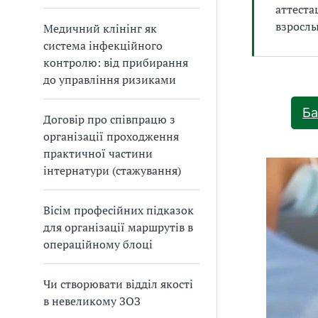
аттеста
взросл
Медичний клінінг як
система інфекційного
контролю: від прибирання
до управління ризиками
Ба
Договір про співпрацю з
організації проходження
практичної частини
інтернатури (стажування)
Вісім професійних підказок
для організації маршрутів в
операційному блоці
Чи створювати відділ якості
в невеликому ЗОЗ