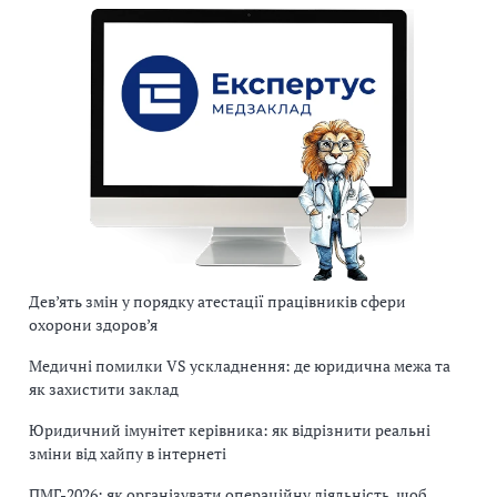
Дев’ять змін у порядку атестації працівників сфери
охорони здоров’я
Медичні помилки VS ускладнення: де юридична межа та
як захистити заклад
Юридичний імунітет керівника: як відрізнити реальні
зміни від хайпу в інтернеті
ПМГ-2026: як організувати операційну діяльність, щоб