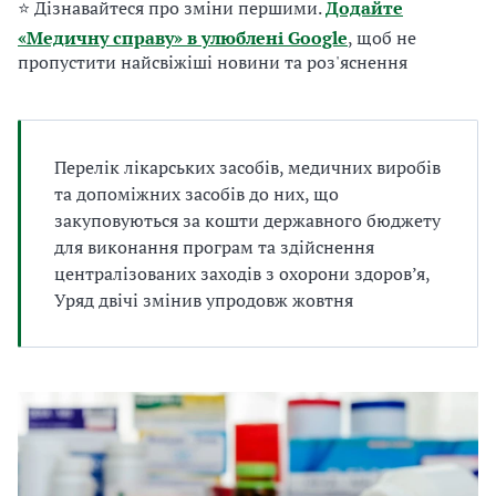
⭐ Дізнавайтеся про зміни першими.
Додайте
а
т
«Медичну справу» в улюблені Google
, щоб не
и
пропустити найсвіжіші новини та роз'яснення
б
а
л
и
Перелік лікарських засобів, медичних виробів
Б
та допоміжних засобів до них, що
П
закуповуються за кошти державного бюджету
Р
для виконання програм та здійснення
централізованих заходів з охорони здоров’я,
Уряд двічі змінив упродовж жовтня