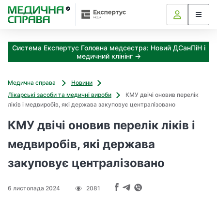
З
а
я
к
Система Експертус Головна медсестра: Новий ДСанПіН і
і
медичний клінінг →
з
а
х
Медична справа
Новини
о
Лікарські засоби та медичні вироби
КМУ двічі оновив перелік
д
ліків і медвиробів, які держава закуповує централізовано
и
м
КМУ двічі оновив перелік ліків і
о
ж
медвиробів, які держава
н
закуповує централізовано
а
о
т
6 листопада 2024
2081
р
и
м