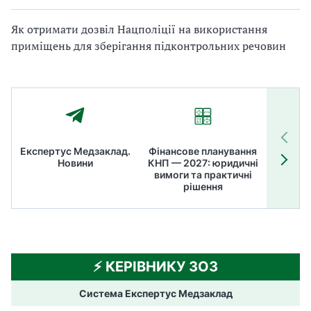
Як отримати дозвіл Нацполіції на використання
приміщень для зберігання підконтрольних речовин
Експертус Медзаклад.
Фінансове планування
Літні
Новини
КНП — 2027: юридичні
ТОП
вимоги та практичні
ме
рішення
⚡️ КЕРІВНИКУ ЗОЗ
Система Експертус Медзаклад