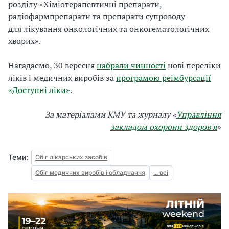
розділу «Хіміотерапевтичні препарати,
радіофармпрепарати та препарати супроводу
для лікування онкологічних та онкогематологічних
хворих».
Нагадаємо, 30 вересня
набрали чинності
нові переліки
ліків і медичних виробів за
програмою реімбурсації
«Доступні ліки»
.
За матеріалами КМУ та журналу «
Управління
закладом охорони здоров'я
»
Теми:
Обіг лікарських засобів
Обіг медичних виробів і обладнання
... всі