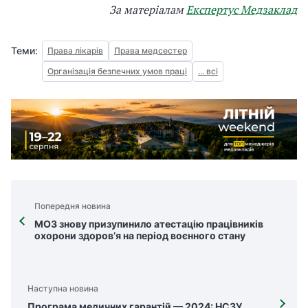
За матеріалам
Експертус Медзаклад
Теми:
Права лікарів
Права медсестер
Організація безпечних умов праці
... всі
Попередня новина
МОЗ знову призупинило атестацію працівників
охорони здоров’я на період воєнного стану
Наступна новина
Програма медичних гарантій — 2024: НСЗУ