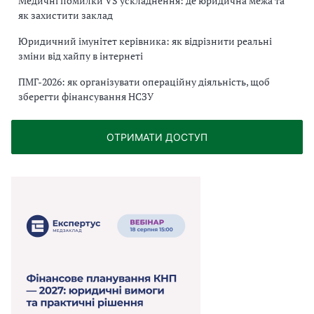
Медичні помилки VS ускладнення: де юридична межа та
як захистити заклад
Юридичний імунітет керівника: як відрізнити реальні
зміни від хайпу в інтернеті
ПМГ-2026: як організувати операційну діяльність, щоб
зберегти фінансування НСЗУ
ОТРИМАТИ ДОСТУП