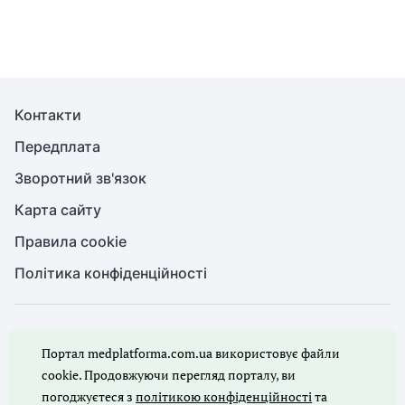
Контакти
Передплата
Зворотний зв'язок
Карта сайту
Правила cookie
Політика конфіденційності
© Медична справа, 2026. Усі права захищено
Портал medplatforma.com.ua використовує файли
Повне або часткове копіювання будь-яких матеріалів порталу,
цитування, публікація їх анотованих оглядів допускаються лише
cookie. Продовжуючи перегляд порталу, ви
з письмового дозволу редакції порталу.
погоджуєтеся з
політикою конфіденційності
та