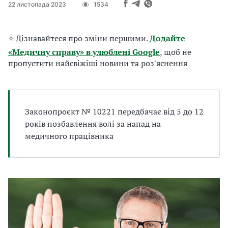
22 листопада 2023
1534
а
т
и
⭐ Дізнавайтеся про зміни першими.
Додайте
б
а
«Медичну справу» в улюблені Google
, щоб не
л
пропустити найсвіжіші новини та роз'яснення
и
Б
П
Р
Законопроєкт № 10221 передбачає від 5 до 12
років позбавлення волі за напад на
медичного працівника