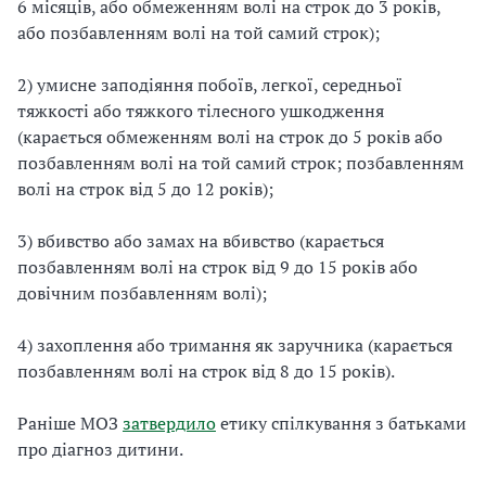
6 місяців, або обмеженням волі на строк до 3 років,
або позбавленням волі на той самий строк);
2) умисне заподіяння побоїв, легкої, середньої
тяжкості або тяжкого тілесного ушкодження
(карається обмеженням волі на строк до 5 років або
позбавленням волі на той самий строк; позбавленням
волі на строк від 5 до 12 років);
3) вбивство або замах на вбивство (карається
позбавленням волі на строк від 9 до 15 років або
довічним позбавленням волі);
4) захоплення або тримання як заручника (карається
позбавленням волі на строк від 8 до 15 років).
Раніше МОЗ
затвердило
етику спілкування з батьками
про діагноз дитини.