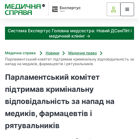
З
а
я
к
Система Експертус Головна медсестра: Новий ДСанПіН і
і
медичний клінінг →
з
а
х
Медична справа
Новини
Медичне право
о
Парламентський комітет підтримав кримінальну відповідальність за
д
напад на медиків, фармацевтів і рятувальників
и
Парламентський комітет
м
о
підтримав кримінальну
ж
н
відповідальність за напад на
а
о
медиків, фармацевтів і
т
р
рятувальників
и
м