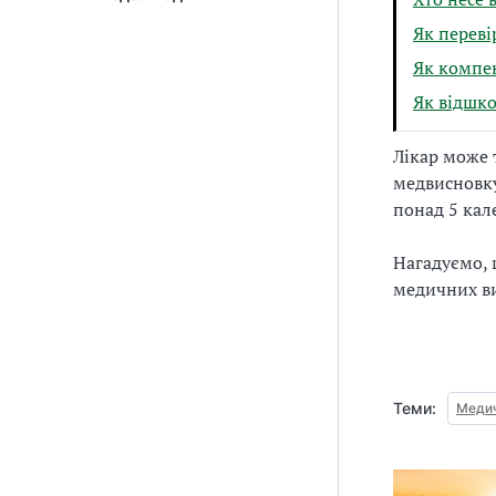
Як переві
Як компен
Як відшко
Лікар може
медвисновку
понад 5 кал
Нагадуємо,
медичних ви
Теми:
Медич