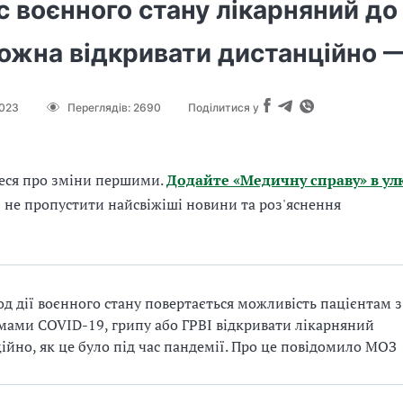
с воєнного стану лікарняний до 
можна відкривати дистанційно 
2023
Переглядів:
2690
Поділитися у
еся про зміни першими.
Додайте «Медичну справу» в ул
б не пропустити найсвіжіші новини та роз'яснення
од дії воєнного стану повертається можливість пацієнтам з
ами COVID-19, грипу або ГРВІ відкривати лікарняний
ійно, як це було під час пандемії. Про це повідомило МОЗ