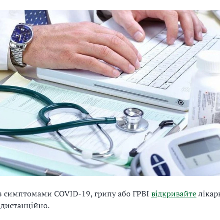
з симптомами COVID-19, грипу або ГРВІ
відкривайте
лікар
в
дистанційно.