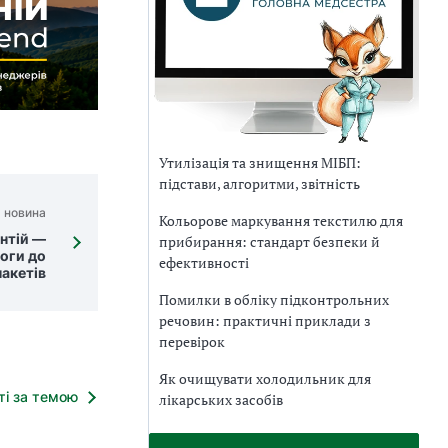
Утилізація та знищення МІБП:
підстави, алгоритми, звітність
 новина
Кольорове маркування текстилю для
нтій —
прибирання: стандарт безпеки й
оги до
ефективності
пакетів
Помилки в обліку підконтрольних
речовин: практичні приклади з
перевірок
Як очищувати холодильник для
тті за темою
лікарських засобів