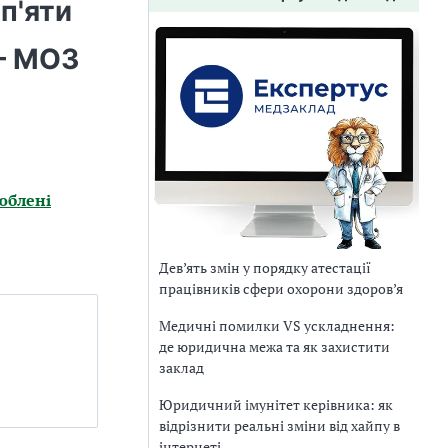
п'яти
— МОЗ
юблені
Дев’ять змін у порядку атестації
працівників сфери охорони здоров’я
Медичні помилки VS ускладнення:
де юридична межа та як захистити
заклад
Юридичний імунітет керівника: як
відрізнити реальні зміни від хайпу в
інтернеті