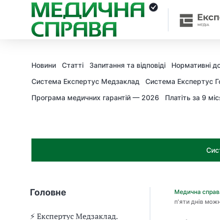
З
а
я
к
і
з
Новини
Статті
Запитання та відповіді
Нормативні д
а
х
Система Експертус Медзаклад
Система Експертус Г
о
Програма медичних гарантій — 2026
Платіть за 9 міс
д
и
м
о
ж
Сис
н
а
о
т
Головне
Медична спра
р
п'яти днів мож
и
м
⚡️ Експертус Медзаклад.