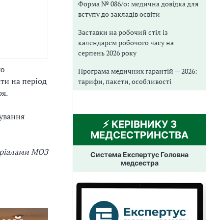
Форма № 086/о: медична довідка для
вступу до закладів освіти
Заставки на робочий стіл із
календарем робочого часу на
серпень 2026 року
ію
Програма медичних гарантій — 2026:
ти на період
тарифи, пакети, особливості
ря.
ування
⚡️ КЕРІВНИКУ З
МЕДСЕСТРИНСТВА
еріалами МОЗ
Система Експертус Головна
медсестра