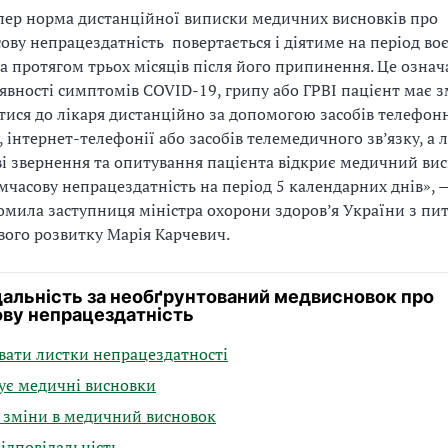
пер норма дистанційної виписки медичних висновків про
ову непрацездатність повертається і діятиме на період во
та протягом трьох місяців після його припинення. Це означ
аявності симптомів COVID-19, грипу або ГРВІ пацієнт має 
тися до лікаря дистанційно за допомогою засобів телефон
у, інтернет-телефонії або засобів телемедичного зв’язку, а л
ві звернення та опитування пацієнта відкриє медичний ви
мчасову непрацездатність на період 5 календарних днів», 
омила заступниця міністра охорони здоров’я України з пи
ого розвитку Марія Карчевич.
дальність за необґрунтований медвисновок про
ву непрацездатність
вати листки непрацездатності
ує медичні висновки
 зміни в медичний висновок
відповідальність