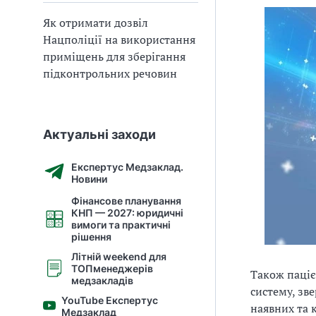
Як отримати дозвіл
Нацполіції на використання
приміщень для зберігання
підконтрольних речовин
Актуальні заходи
Експертус Медзаклад.
Новини
Фінансове планування
КНП — 2027: юридичні
вимоги та практичні
рішення
Літній weekend для
ТОПменеджерів
Також паціє
медзакладів
систему, зв
YouTube Експертус
наявних та 
Медзаклад