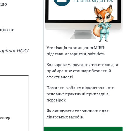
кщо
ацію не
Утилізація та знищення МІБП:
торінки НСЗУ
підстави, алгоритми, звітність
Кольорове маркування текстилю для
прибирання: стандарт безпеки й
ефективності
Помилки в обліку підконтрольних
речовин: практичні приклади з
перевірок
Як очищувати холодильник для
лікарських засобів
естер