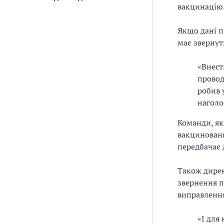
вакцинацію
Якщо дані п
має звернут
«Внест
провод
робив 
наголо
Команди, як
вакциновани
передбачає
Також дирек
звернення п
виправлення
«І для 