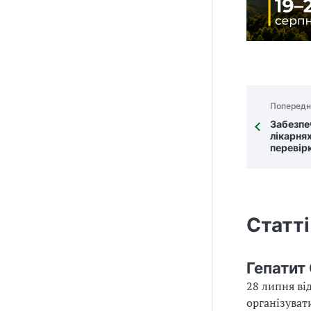
Попередн
Забезпе
лікарня
перевір
Статті
Гепатит
28 липня ві
організуват