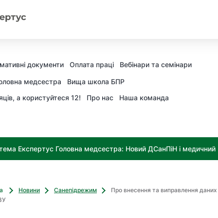
мативні документи
Оплата праці
Вебінари та семінари
оловна медсестра
Вища школа БПР
яців, а користуйтеся 12!
Про нас
Наша команда
тема Експертус Головна медсестра: Новий ДСанПіН і медичний к
ва
Новини
Санепідрежим
Про внесення та виправлення даних
ЗУ