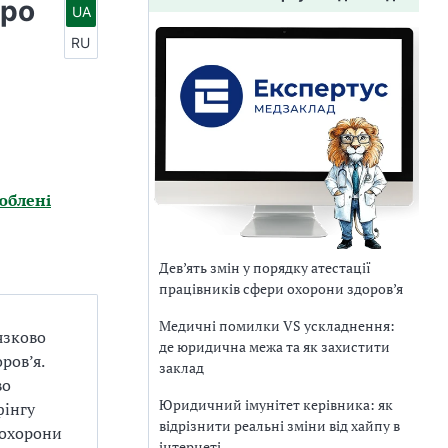
про
UA
RU
юблені
Дев’ять змін у порядку атестації
працівників сфери охорони здоров’я
Медичні помилки VS ускладнення:
язково
де юридична межа та як захистити
ров’я.
заклад
во
Юридичний імунітет керівника: як
фінгу
відрізнити реальні зміни від хайпу в
 охорони
інтернеті