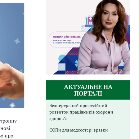
АКТУАЛЬНЕ НА
ПОРТАЛІ
Безперервний професійний
розвиток працівників охорони
здоров’я
ктронну
снові
СОПи для медсестер: зразки
во про