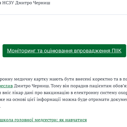
’я НСЗУ Дмитро Черниш
Моніторинг та оцінювання впровадження ПІІК
тронну медичну картку мають бути внесені коректно та в 
реслив
Дмитро Черниш. Тому він порадив пацієнтам обов’я
и вніс лікар дані про вакцинацію в електронну систему ох
дже на основі цієї інформації можна буде отримати докуме
.
кола головної медсестри: як навчатися