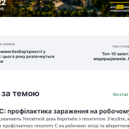
я новина
Наступна
чення безбар’єрності у
Топ-10 запит
х: цього року розпочнуться
медпрацівників. 
ки
 за темою
Усі ста
 С: профілактика зараження на робочому
дзначають Усесвітній день боротьби з гепатитом. З’ясуйте, 
и профілактику гепатиту С на робочому місці та вберегтися