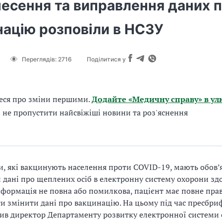
несення та виправлення даних 
націю розповіли в НСЗУ
Переглядів:
2716
Поділитися у
еся про зміни першими.
Додайте «Медичну справу» в ул
б не пропустити найсвіжіші новини та роз'яснення
, які вакцинують населення проти COVID-19, мають обов’
 дані про щеплених осіб в електронну систему охорони здо
формація не повна або помилкова, пацієнт має повне пра
и змінити дані про вакцинацію. На цьому під час пресбри
ив директор Департаменту розвитку електронної системи