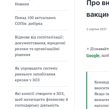
Про в
а
Новини
т
вакци
и
Понад 100 актуальних
б
СОПів: добірка
а
л
2 серпня 2021
и
Відмова від госпіталізації:
Б
документування, юридичні
П
ризики та організаційні
⭐ Дізнавайт
Р
рішення
Google
, що
Як упровадити систему
раннього запобігання
кризам у ЗОЗ
Команди
вносити
Які комісії створити в ЗОЗ,
Якщо ін
щоб налагодити фінансову й
вимагат
господарську діяльність
наголос