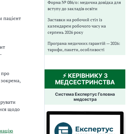
Форма № 086/о: медична довідка для
вступу до закладів освіти
м пацієнт
Заставки на робочий стіл із
календарем робочого часу на
серпень 2026 року
Програма медичних гарантій — 2026:
єнт
тарифи, пакети, особливості
—
 про
⚡️ КЕРІВНИКУ З
 зокрема,
МЕДСЕСТРИНСТВА
Система Експертус Головна
медсестра
орувати
лися щодо
инацію