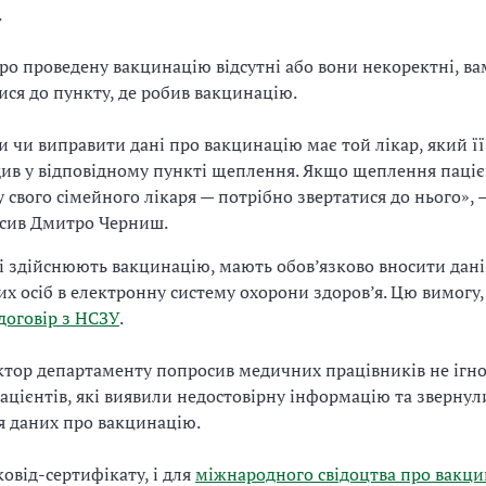
.
ро проведену вакцинацію відсутні або вони некоректні, ва
ися до пункту, де робив вакцинацію.
и чи виправити дані про вакцинацію має той лікар, який її
ив у відповідному пункті щеплення. Якщо щеплення паці
у свого сімейного лікаря — потрібно звертатися до нього», 
сив Дмитро Черниш.
і здійснюють вакцинацію, мають обов’язково вносити дані
х осіб в електронну систему охорони здоров’я. Цю вимогу,
договір з НСЗУ
.
тор департаменту попросив медичних працівників не ігн
ацієнтів, які виявили недостовірну інформацію та зверну
 даних про вакцинацію.
ковід-сертифікату, і для
міжнародного свідоцтва про вакц