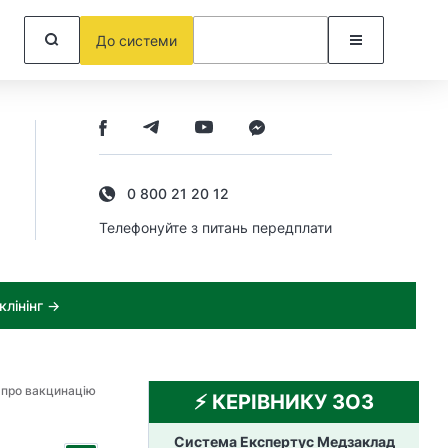
До системи
0 800 21 20 12
Телефонуйте з питань передплати
лінінг →
 про вакцинацію
⚡️ КЕРІВНИКУ ЗОЗ
Система Експертус Медзаклад