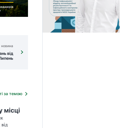
 новина
ань від
Липень
тті за темою
 місці
як
 від