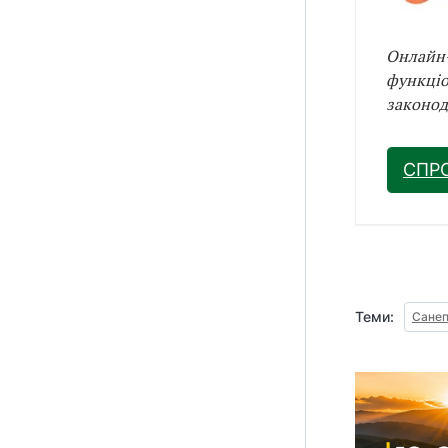
Онлайн-
функціо
законод
СПР
Теми:
Сане