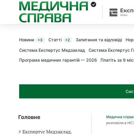
З
а
я
к
і
з
Новини
Статті
Запитання та відповіді
Нор
+3
+2
а
х
Система Експертус Медзаклад
Система Експертус Г
о
Програма медичних гарантій — 2026
Платіть за 9 міс
д
и
м
о
ж
Сис
н
а
о
т
Головне
Медична спра
р
розповіли в НС
и
м
⚡️ Експертус Медзаклад.