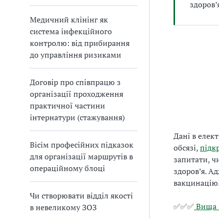
здоров
Медичний клінінг як
система інфекційного
контролю: від прибирання
до управління ризиками
Договір про співпрацю з
організації проходження
практичної частини
інтернатури (стажування)
Дані в елек
Вісім професійних підказок
обсязі,
підк
для організації маршрутів в
запитати, ч
операційному блоці
здоров’я. А
вакцинацію
Чи створювати відділ якості
✅✅✅
Вища ш
в невеликому ЗОЗ