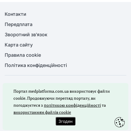
Контакти
Передплата
Зворотний зв'язок
Карта сайту
Правила cookie
Політика конфіденційності
© Медична справа, 2026. Усі права захищено
Портал medplatforma.com.ua використовує файли
Повне або часткове копіювання будь-яких матеріалів порталу,
цитування, публікація їх анотованих оглядів допускаються лише
cookie. Продовжуючи перегляд порталу, ви
з письмового дозволу редакції порталу.
погоджуєтеся з
політикою конфіденційності
та
використанням файлів cookie
Ми в соцмережах
Згоден