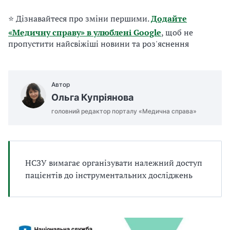
а
т
⭐ Дізнавайтеся про зміни першими.
Додайте
и
«Медичну справу» в улюблені Google
, щоб не
б
пропустити найсвіжіші новини та роз'яснення
а
л
и
Б
Автор
П
Ольга Купріянова
Р
головний редактор порталу «Медична справа»
НСЗУ вимагає організувати належний доступ
пацієнтів до інструментальних досліджень