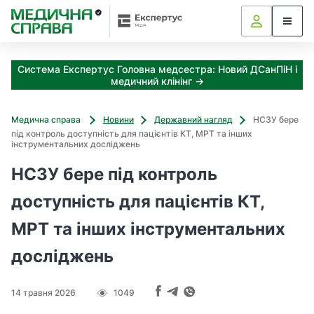
З
а
я
к
Система Експертус Головна медсестра: Новий ДСанПіН і
і
медичний клінінг →
з
а
х
Медична справа
Новини
Державний нагляд
НСЗУ бере
о
під контроль доступність для пацієнтів КТ, МРТ та інших
д
інструментальних досліджень
и
НСЗУ бере під контроль
м
о
доступність для пацієнтів КТ,
ж
н
МРТ та інших інструментальних
а
о
досліджень
т
р
и
14 травня 2026
1049
м