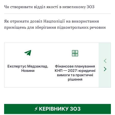
Чи створювати відділ якості в невеликому ЗОЗ
Як отримати дозвіл Нацполіції на використання
приміщень для зберігання підконтрольних речовин
Експертус Медзаклад.
Фінансове планування
Літні
Новини
КНП — 2027: юридичні
ТОП
вимоги та практичні
ме
рішення
⚡️ КЕРІВНИКУ ЗОЗ