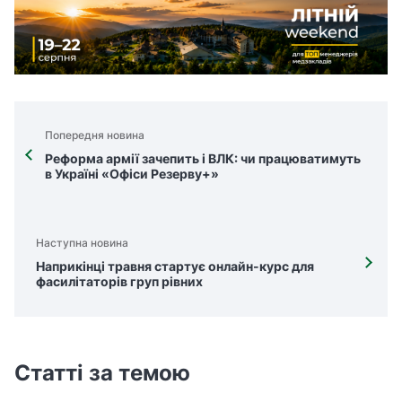
Попередня новина
Реформа армії зачепить і ВЛК: чи працюватимуть
в Україні «Офіси Резерву+»
Наступна новина
Наприкінці травня стартує онлайн-курс для
фасилітаторів груп рівних
Статті за темою