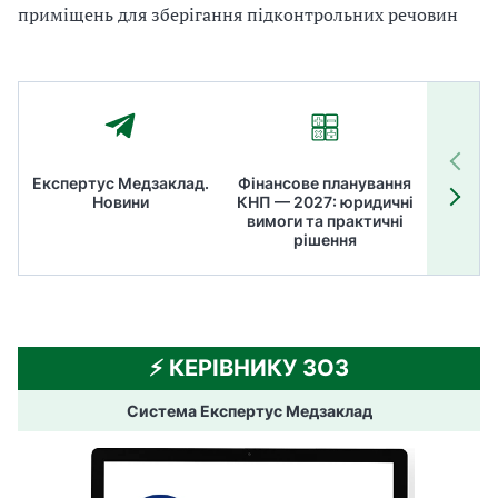
приміщень для зберігання підконтрольних речовин
Експертус Медзаклад.
Фінансове планування
Літні
Новини
КНП — 2027: юридичні
ТОП
вимоги та практичні
ме
рішення
⚡️ КЕРІВНИКУ ЗОЗ
Система Експертус Медзаклад