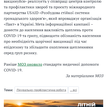
вакцинуйся» реалізуєть у співпраці центрів контролю
та профілактики хвороб та проєкту міжнародного
партнерства USAID «Розбудова стійкої системи
громадського здоров’я», який впроваджує організація
«Пакт» в Україні. Мета інформаційної кампанії –
донести до населення важливість щеплень проти
COVID-19 та грипу, підвищити обізнаність населення
про необхідність щорічної вакцинації під час
епідсезону та збільшити охоплення щепленнями
серед груп ризику.
Раніше
МОЗ оновило
стандарти медичної допомоги
COVID-19.
За матеріалами МОЗ
Теми:
Лікувально-профілактична робота
... всі