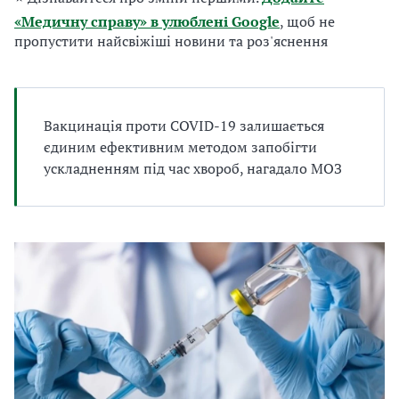
а
«Медичну справу» в улюблені Google
, щоб не
т
пропустити найсвіжіші новини та роз'яснення
и
б
а
л
и
Вакцинація проти COVID-19 залишається
Б
єдиним ефективним методом запобігти
П
ускладненням під час хвороб, нагадало МОЗ
Р