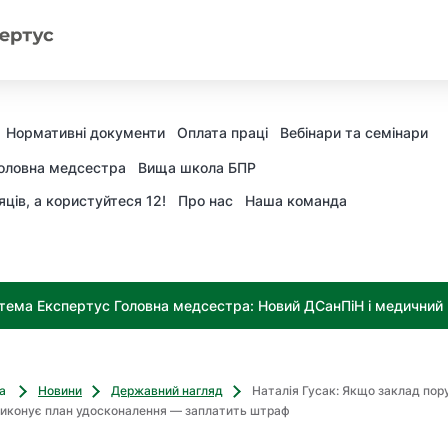
Нормативні документи
Оплата праці
Вебінари та семінари
оловна медсестра
Вища школа БПР
яців, а користуйтеся 12!
Про нас
Наша команда
тема Експертус Головна медсестра: Новий ДСанПіН і медичний к
ва
Новини
Державний нагляд
Наталія Гусак: Якщо заклад по
виконує план удосконалення — заплатить штраф