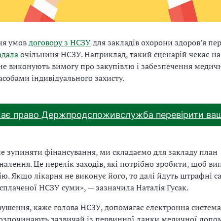
ня умов
договору з НСЗУ
для закладів охорони здоров’я пе
адала
очільниця НСЗУ. Наприклад, такий сценарій чекає на
і не виконують вимогу про закупівлю і забезпечення медич
асобами індивідуального захисту.
має право Держпродспоживслужба перевірити ва
е зупиняти фінансування, ми складаємо для закладу план
налення. Це перелік заходів, які потрібно зробити, щоб в
ію. Якщо лікарня не виконує його, то далі йдуть штрафні с
 сплаченої НСЗУ суми», — зазначила Наталія Гусак.
ушення, каже голова НСЗУ, допомагає електронна систем
 розпочинають зазвичай із первинної ланки медичної допо