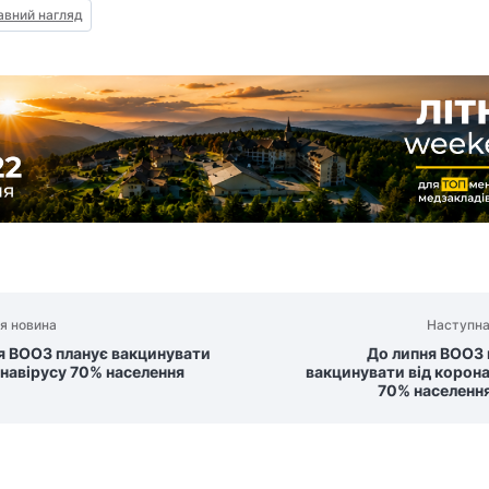
вний нагляд
я новина
Наступна
я ВООЗ планує вакцинувати
До липня ВООЗ 
онавірусу 70% населення
вакцинувати від корон
70% населення