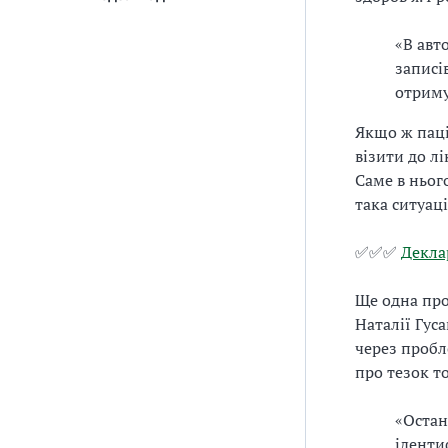
«В авт
записі
отриму
Якщо ж паці
візити до л
Саме в ньог
така ситуаці
✅✅✅
Декла
Ще одна про
Наталії Гуса
через пробл
про тезок т
«Остан
іденти