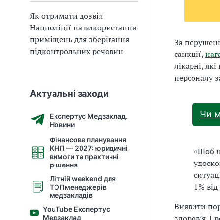
Як отримати дозвіл
Нацполіції на використання
приміщень для зберігання
За порушен
підконтрольних речовин
санкції,
наг
лікарні, як
персоналу з
Актуальні заходи
Чи 
Експертус Медзаклад.
Новини
Фінансове планування
КНП — 2027: юридичні
«Щоб н
вимоги та практичні
удоско
рішення
ситуац
Літній weekend для
1% від
ТОПменеджерів
медзакладів
Виявити пор
YouTube Експертус
здоров’я. І
Медзаклад