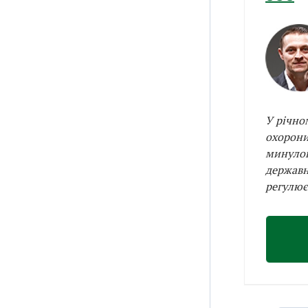
У річно
охорони
минулог
державн
регулює 