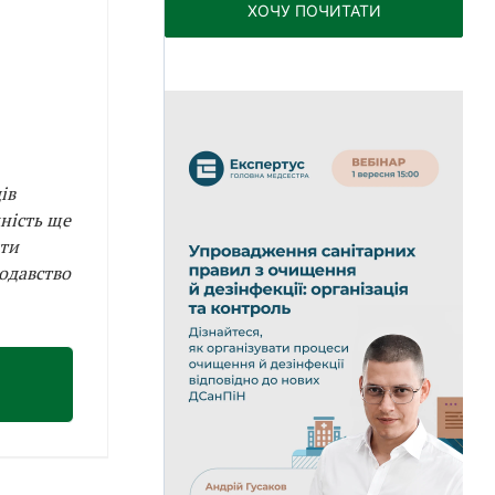
ХОЧУ ПОЧИТАТИ
ів
нність ще
ти
одавство