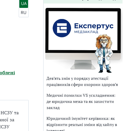
UA
RU
юблені
Дев’ять змін у порядку атестації
працівників сфери охорони здоров’я
Медичні помилки VS ускладнення:
де юридична межа та як захистити
заклад
 НСЗУ та
Юридичний імунітет керівника: як
аної за
відрізнити реальні зміни від хайпу в
 НСЗУ
інтернеті