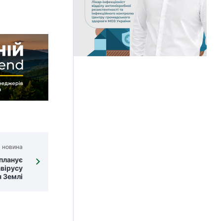
 новина
планує
авірусу
 Землі