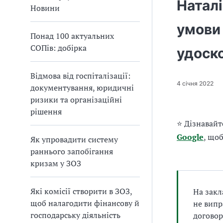
Наталі
а
Новини
т
умови 
и
Понад 100 актуальних
б
СОПів: добірка
а
удоск
л
и
Відмова від госпіталізації:
Б
4 січня 2022
документування, юридичні
П
ризики та організаційні
Р
рішення
⭐ Дізнавайт
Google
, що
Як упровадити систему
раннього запобігання
кризам у ЗОЗ
Які комісії створити в ЗОЗ,
На закл
щоб налагодити фінансову й
не випр
господарську діяльність
договор