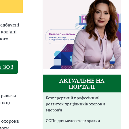
редбачені
 ковідні
ного
ш ЗОЗ
АКТУАЛЬНЕ НА
ПОРТАЛІ
иправити
Безперервний професійний
анкції —
розвиток працівників охорони
здоров’я
СОПи для медсестер: зразки
а охорони
моги.