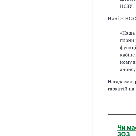
НСЗУ.
Нині ж НСЗУ
«Наша 
плани 
функці
кабіне
йому в
анонсу
Нагадаємо,
гарантій на 
Чи ма
ЗОЗ