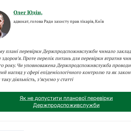
Олег Юдін,
адвокат, голова Ради захисту прав лікарів, Київ
му плані перевірки Держпродспоживслужби чимало зак­лад
 здоров’я. Проте перелік питань для перевірки втратив чи
о року. Чи уповноважена Держпродспоживслужба проводи
ий нагляд у сфері епідеміологічного контролю та як закон
таку діяльність, з’ясуємо у статті
Як не допустити планової перевірки
Держпродспоживслужби