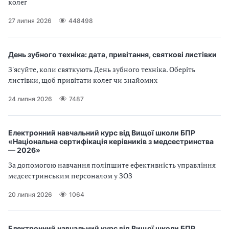
колег
а
т
27 липня 2026
448498
и
б
а
День зубного техніка: дата, привітання, святкові листівки
л
З'ясуйте, коли святкують День зубного техніка. Оберіть
и
листівки, щоб привітати колег чи знайомих
Б
П
24 липня 2026
7487
Р
Електронний навчальний курс від Вищої школи БПР
«Національна сертифікація керівників з медсестринства
— 2026»
За допомогою навчання поліпшите ефективність управління
медсестринським персоналом у ЗОЗ
20 липня 2026
1064
Електронний навчальний курс від Вищої школи БПР