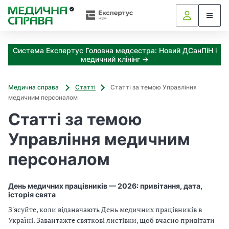
З
а
я
к
Система Експертус Головна медсестра: Новий ДСанПіН і
і
медичний клінінг →
з
а
х
Медична справа
Статті
Статті за темою Управління
о
медичним персоналом
д
Статті за темою
и
м
Управління медичним
о
ж
персоналом
н
а
о
День медичних працівників — 2026: привітання, дата,
т
історія свята
р
З'ясуйте, коли відзначають День медичних працівників в
и
Україні. Завантажте святкові листівки, щоб вчасно привітати
м