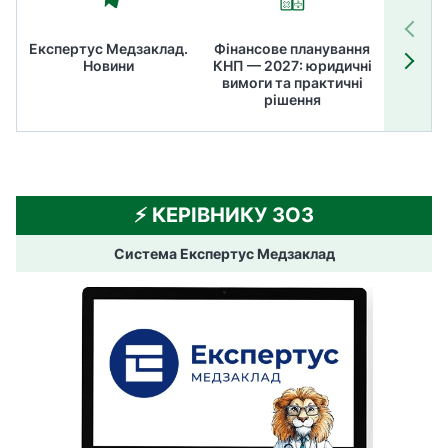
Експертус Медзаклад.
Фінансове планування
Літні
Новини
КНП — 2027: юридичні
ТОП
вимоги та практичні
ме
рішення
⚡️ КЕРІВНИКУ ЗОЗ
Система Експертус Медзаклад