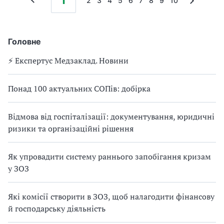
1
2
3
4
5
6
7
8
9
10
Головне
⚡️ Експертус Медзаклад. Новини
Понад 100 актуальних СОПів: добірка
Відмова від госпіталізації: документування, юридичні
ризики та організаційні рішення
Як упровадити систему раннього запобігання кризам
у ЗОЗ
Які комісії створити в ЗОЗ, щоб налагодити фінансову
й господарську діяльність