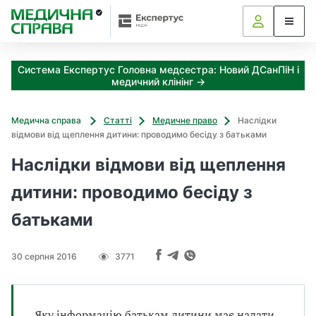
З
а
я
к
Система Експертус Головна медсестра: Новий ДСанПіН і
і
медичний клінінг →
з
а
х
Медична справа
Статті
Медичне право
Наслідки
о
відмови від щеплення дитини: проводимо бесіду з батьками
д
и
Наслідки відмови від щеплення
м
дитини: проводимо бесіду з
о
ж
батьками
н
а
о
30 серпня 2016
3771
т
р
и
м
Яку інформацію батькам дитини має надати