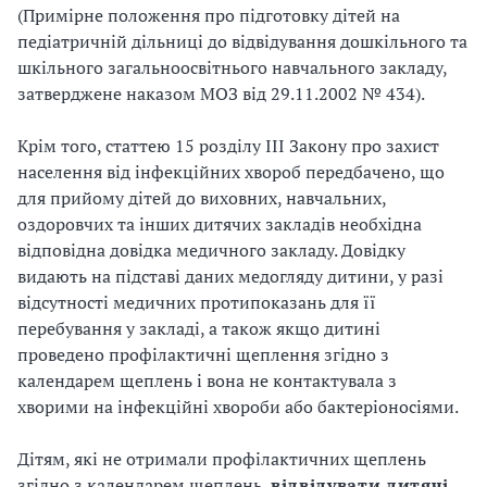
(Примірне положення про підготовку дітей на
педіатричній дільниці до відвідування дошкільного та
шкільного загальноосвітнього навчального закладу,
затверджене наказом МОЗ від 29.11.2002 № 434).
Крім того, статтею 15 розділу III Закону про захист
населення від інфекційних хвороб передбачено, що
для прийому дітей до виховних, навчальних,
оздоровчих та інших дитячих закладів необхідна
відповідна довідка медичного закладу. Довідку
видають на підставі даних медогляду дитини, у разі
відсутності медичних протипоказань для її
перебування у закладі, а також якщо дитині
проведено профілактичні щеплення згідно з
календарем щеплень і вона не контактувала з
хворими на інфекційні хвороби або бактеріоносіями.
Дітям, які не отримали профілактичних щеплень
згідно з календарем щеплень,
відвідувати дитячі