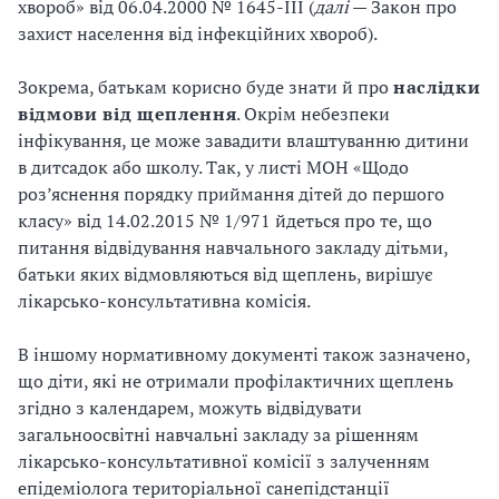
хвороб» від 06.04.2000 № 1645-III (
далі
— Закон про
захист населення від інфекційних хвороб).
Зокрема, батькам корисно буде знати й про
наслідки
відмови від щеплення
. Окрім небезпеки
інфікування, це може завадити влаштуванню дитини
в дитсадок або школу. Так, у листі МОН «Щодо
роз’яснення порядку приймання дітей до першого
класу» від 14.02.2015 № 1/971 йдеться про те, що
питання відвідування навчального закладу дітьми,
батьки яких відмовляються від щеплень, вирішує
лікарсько-консультативна комісія.
В іншому нормативному документі також зазначено,
що діти, які не отримали профілактичних щеплень
згідно з календарем, можуть відвідувати
загальноосвітні навчальні закладу за рішенням
лікарсько-консультативної комісії з залученням
епідеміолога територіальної санепідстанції