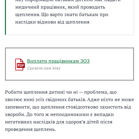
а
медичний працівник, який проводить
т
щеплення. Що варто знати батькам про
и
наслідки відмови від щеплення
б
а
л
и
Б
П
Виплати працівникам ЗОЗ
Р
Скачати пам'ятку
Робити щеплення дитині чи ні — проблема, що
хвилює нині усіх свідомих батьків. Адже ніхто не може
запевнити, що щеплення стовідсотково захистить від
хвороби. До того ж непоодинокими є випадки
негативних наслідків для здоров’я дітей після
проведення щеплень.