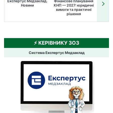
Експертус Медзаклад.
Фінансове планування
Літні
Новини
КНП — 2027: юридичні
ТОП
вимоги та практичні
ме
рішення
⚡️ КЕРІВНИКУ ЗОЗ
Система Експертус Медзаклад