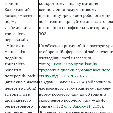
години.
конкретному випадку питання
Колективний
встановлення тому чи іншому
договір містить
працівнику тривалості робочої зміни
норму
до 24 годин вирішуйте лише за згодо
«забезпечити
працівника і профспілкового органу
тривалість
ЗОЗ.
перерви між
змінами не
На об’єктах критичної інфраструктури
менше ніж
(в оборонній сфері, сфері забезпеченн
подвійна
життєдіяльності населення
тривалість
тощо)
Закон «Про організацію
роботи в
трудових відносин в умовах воєнного
попередній зміні
стану» від 15.03.2022 № 2136-
(включно з часом
IX
(
далі
— Закон № 2136) збільшив на
перерви на обід)
час воєнного стану граничну тижневу
та тривалість
норму робочого часу до 60 годин, а
щотижневого
скороченого робочого часу — до 40
безперервного
годин (
ч. 1
,
2 ст. 6 Закону № 2136
).
відпочинку не
Збільшувати тижневу норму робочого