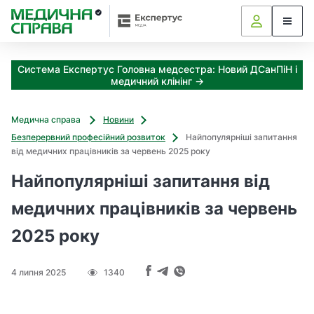
З
а
я
к
Система Експертус Головна медсестра: Новий ДСанПіН і
і
медичний клінінг →
з
а
х
Медична справа
Новини
о
Безперервний професійний розвиток
Найпопулярніші запитання
д
від медичних працівників за червень 2025 року
и
м
Найпопулярніші запитання від
о
ж
медичних працівників за червень
н
2025 року
а
о
т
4 липня 2025
1340
р
и
м