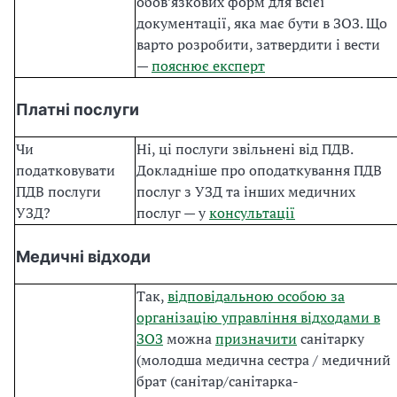
обов’язкових форм для всієї
документації, яка має бути в ЗОЗ. Що
варто розробити, затвердити і вести
—
пояснює експерт
Платні послуги
Чи
Ні, ці послуги звільнені від ПДВ.
податковувати
Докладніше про оподаткування ПДВ
ПДВ послуги
послуг з УЗД та інших медичних
УЗД?
послуг — у
консультації
Медичні відходи
Так,
відповідальною особою за
організацію управління відходами в
ЗОЗ
можна
призначити
санітарку
(молодша медична сестра / медичний
брат (санітар/санітарка-