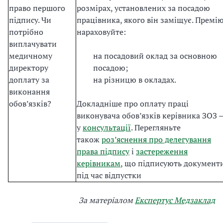
право першого
розмірах, установлених за посадою
підпису. Чи
працівника, якого він заміщує. Премі
потрібно
нараховуйте:
виплачувати
медичному
на посадовий оклад за основною
директору
посадою;
доплату за
на різницю в окладах.
виконання
обов’язків?
Докладніше про оплату праці
виконувача обов’язків керівника ЗОЗ 
у
консультації
. Перегляньте
також
роз’яснення про делегування
права підпису
і
застереження
керівникам
, що підписують документ
під час відпустки
За матеріалом
Експертус Медзаклад