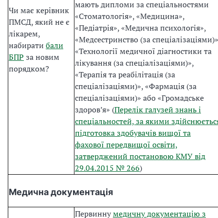
мають дипломи за спеціальностями
Чи має керівник
«Стоматологія», «Медицина»,
ПМСД, який не є
«Педіатрія», «Медична психологія»,
лікарем,
«Медсестринство (за спеціалізаціями)»
набирати
бали
«Технології медичної діагностики та
БПР
за новим
лікування (за спеціалізаціями)»,
порядком?
«Терапія та реабілітація (за
спеціалізаціями)», «Фармація (за
спеціалізаціями)» або «Громадське
здоров’я» (
Перелік галузей знань і
спеціальностей, за якими здійснюєтьс
підготовка здобувачів вищої та
фахової передвищої освіти,
затверджений постановою КМУ від
29.04.2015 № 266
)
Медична документація
Первинну
медичну документацію з