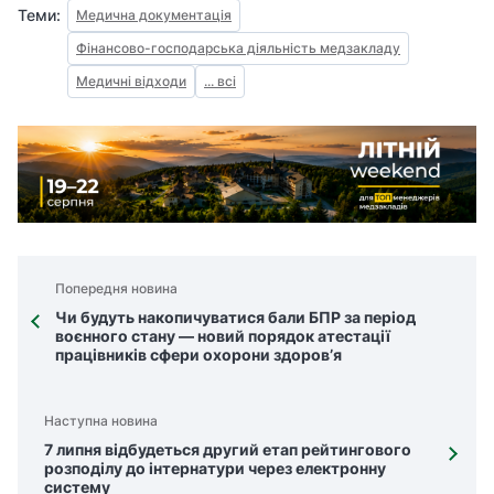
Теми:
Медична документація
Фінансово-господарська діяльність медзакладу
Медичні відходи
... всі
Попередня новина
Чи будуть накопичуватися бали БПР за період
воєнного стану — новий порядок атестації
працівників сфери охорони здоров’я
Наступна новина
7 липня відбудеться другий етап рейтингового
розподілу до інтернатури через електронну
систему