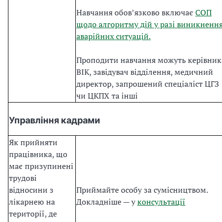
Навчання обовʼязково включає
СОП
щодо алгоритму дій у разі виникненн
аварійних ситуацій.
Проподити навчання можуть керівник
ВІК, завідувач відділення, медичний
директор, запрошений спеціаліст ЦГЗ
чи ЦКПХ та інші
Управління кадрами
Як прийняти
працівника, що
має призупинені
трудові
відносини з
Приймайте особу за сумісництвом.
лікарнею на
Докладніше — у
консультації
території, де