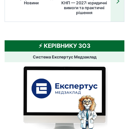
Новини
КНП — 2027: юридичні
ТОП
вимоги та практичні
ме
рішення
⚡️ КЕРІВНИКУ ЗОЗ
Система Експертус Медзаклад