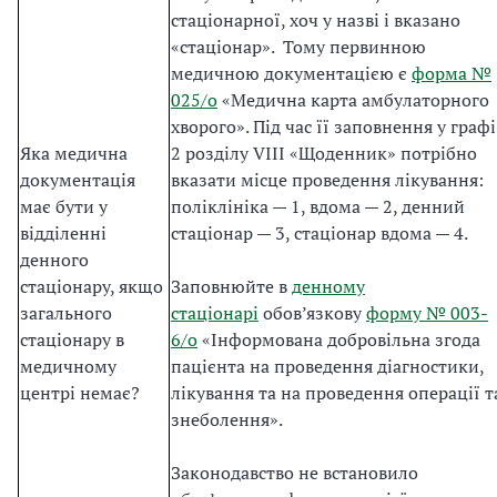
стаціонарної, хоч у назві і вказано
«стаціонар». Тому первинною
медичною документацією є
форма №
025/о
«Медична карта амбулаторного
хворого». Під час її заповнення у графі
Яка медична
2 розділу VIII «Щоденник» потрібно
документація
вказати місце проведення лікування:
має бути у
поліклініка — 1, вдома — 2, денний
відділенні
стаціонар — 3, стаціонар вдома — 4.
денного
стаціонару, якщо
Заповнюйте в
денному
загального
стаціонарі
обов’язкову
форму № 003-
стаціонару в
6/о
«Інформована добровільна згода
медичному
пацієнта на проведення діагностики,
центрі немає?
лікування та на проведення операції т
знеболення».
Законодавство не встановило