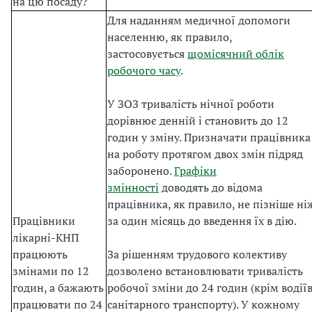
на цю посаду?
Для наданням медичної допомоги
населенню, як правило,
застосовується
щомісячний облік
робочого часу
.
У ЗОЗ тривалість нічної роботи
дорівнює денній і становить до 12
годин у зміну. Призначати працівника
на роботу протягом двох змін підряд
заборонено.
Графіки
змінності
доводять до відома
працівника, як правило, не пізніше ні
Працівники
за один місяць до введення їх в дію.
лікарні-КНП
працюють
За рішенням трудового колективу
змінами по 12
дозволено встановлювати тривалість
годин, а бажають
робочої зміни до 24 годин (крім водії
працювати по 24
санітарного транспорту). У кожному