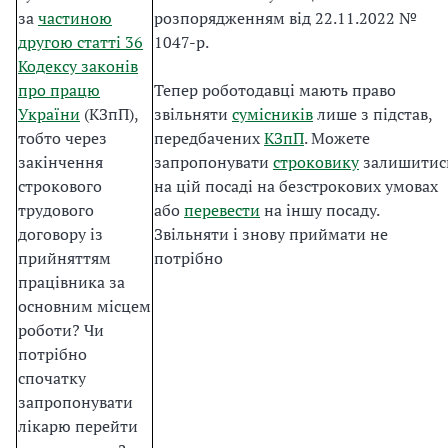
за
частиною
розпорядженням від 22.11.2022 №
другою статті 36
1047-р.
Кодексу законів
про працю
Тепер роботодавці мають право
України
(КЗпП),
звільняти
сумісників
лише з підстав,
тобто через
передбачених
КЗпП
. Можете
закінчення
запропонувати
строковику
залишитис
строкового
на цій посаді на безстрокових умовах
трудового
або
перевести
на іншу посаду.
договору із
Звільняти і знову приймати не
прийняттям
потрібно
працівника за
основним місцем
роботи? Чи
потрібно
спочатку
запропонувати
лікарю перейти