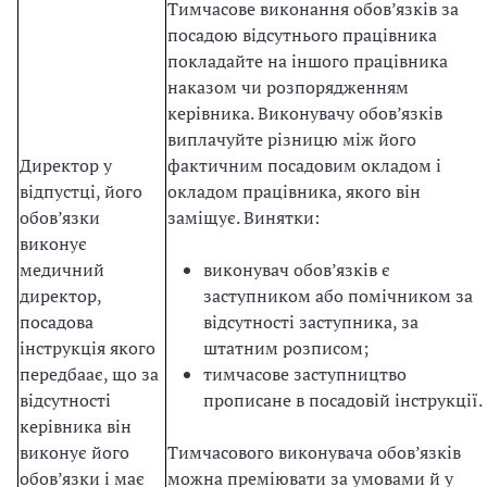
Тимчасове виконання обов’язків за
посадою відсутнього працівника
покладайте на іншого працівника
наказом чи розпорядженням
керівника. Виконувачу обов’язків
виплачуйте різницю між його
Директор у
фактичним посадовим окладом і
відпустці, його
окладом працівника, якого він
обов’язки
заміщує. Винятки:
виконує
медичний
виконувач обов’язків є
директор,
заступником або помічником за
посадова
відсутності заступника, за
інструкція якого
штатним розписом;
передбаає, що за
тимчасове заступництво
відсутності
прописане в посадовій інструкції.
керівника він
виконує його
Тимчасового виконувача обов’язків
обов’язки і має
можна преміювати за умовами й у