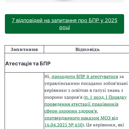
7 відповідей на запитання про БПР у 2025
році
Запитання
Відповідь
Атестація та БПР
Ні,
проходити БПР й атестуватися
за
управлінськими посадами зобов’язані
керівники з освітою в галузі знань з
охорони здоров’я (
п. 1 розд. I Порядку
проведення атестації працівників
сфери охорони здоров’я,
зпатвердженого наказом МОЗ від
16.04.2025 № 650
). Це керівники, які