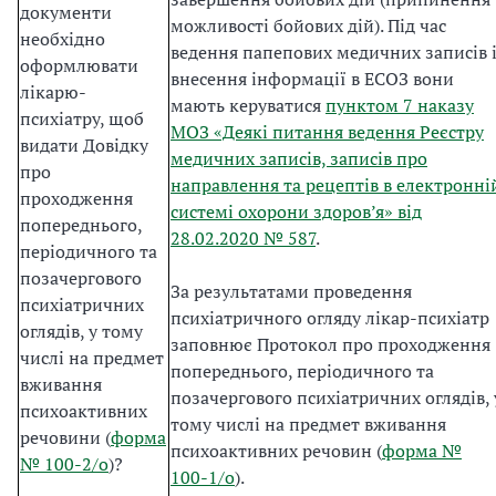
документи
можливості бойових дій). Під час
необхідно
ведення папепових медичних записів 
оформлювати
внесення інформації в ЕСОЗ вони
лікарю-
мають керуватися
пунктом 7 наказу
психіатру, щоб
МОЗ «Деякі питання ведення Реєстру
видати Довідку
медичних записів, записів про
про
направлення та рецептів в електронні
проходження
системі охорони здоров’я» від
попереднього,
28.02.2020 № 587
.
періодичного та
позачергового
За результатами проведення
психіатричних
психіатричного огляду лікар-психіатр
оглядів, у тому
заповнює Протокол про проходження
числі на предмет
попереднього, періодичного та
вживання
позачергового психіатричних оглядів, 
психоактивних
тому числі на предмет вживання
речовини (
форма
психоактивних речовин (
форма №
№ 100-2/о
)?
100-1/о
).