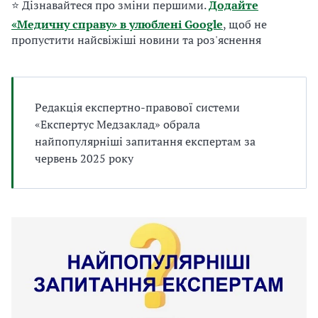
⭐ Дізнавайтеся про зміни першими.
Додайте
а
т
«Медичну справу» в улюблені Google
, щоб не
и
пропустити найсвіжіші новини та роз'яснення
б
а
л
и
Редакція експертно-правової системи
Б
«Експертус Медзаклад» обрала
П
найпопулярніші запитання експертам за
Р
червень 2025 року