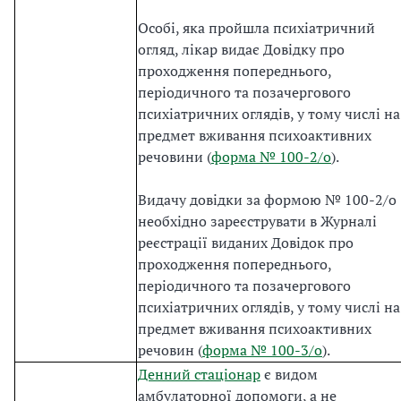
Особі, яка пройшла психіатричний
огляд, лікар видає Довідку про
проходження попереднього,
періодичного та позачергового
психіатричних оглядів, у тому числі на
предмет вживання психоактивних
речовини (
форма № 100-2/о
).
Видачу довідки за формою № 100-2/о
необхідно зареєструвати в Журналі
реєстрації виданих Довідок про
проходження попереднього,
періодичного та позачергового
психіатричних оглядів, у тому числі на
предмет вживання психоактивних
речовин (
форма № 100-3/о
).
Денний стаціонар
є видом
амбулаторної допомоги, а не