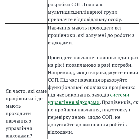
розробки СОП. Головою
мультидисциплінарної групи
призначте відповідальну особу.
Навчання мають проходити всі
працівники, які залучені до роботи з
відходами.
Проводьте навчання планово один раз
на рік і позапланово в разі потреби.
Наприклад, якщо впроваджуєте новий
СОП. Під час навчання враховуйте
функціональні обовʼязки працівника
Як часто, які саме
під час виконання заходів
системи
працівники і де
управління відходами
. Працівників, як
мають
не пройшли навчання, підготовку і
проходити
перевірку знань щодо СОП, не
навчання з
допускайте до виконання робіт із
управління
відходами.
відходами?