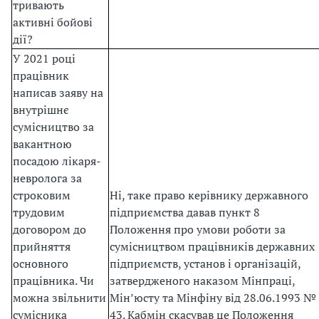
тривають
активні бойові
дії?
У 2021 році
працівник
написав заяву на
внутрішнє
сумісництво за
вакантною
посадою лікаря-
невролога за
строковим
Ні, таке право керівнику державного
трудовим
підприємства давав пункт 8
договором до
Положення про умови роботи за
прийняття
сумісництвом працівників державних
основного
підприємств, установ і організацій,
працівника. Чи
затвердженого наказом Мінпраці,
можна звільнити
Мін’юсту та Мінфіну від 28.06.1993 №
сумісника
43. Кабмін скасував це Положення