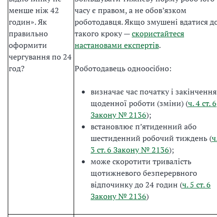
менше ніж 42
часу є правом, а не обов’язком
годин». Як
роботодавця. Якщо змушені вдатися д
правильно
такого кроку —
скористайтеся
оформити
настановами експертів
.
чергування по 24
год?
Роботодавець одноосібно:
визначає час початку і закінчення
щоденної роботи (зміни) (
ч. 4 ст. 6
Закону № 2136
);
встановлює п’ятиденний або
шестиденний робочий тиждень (
ч
3 ст. 6 Закону № 2136
);
може скоротити тривалість
щотижневого безперервного
відпочинку до 24 годин (
ч. 5 ст. 6
Закону № 2136
)