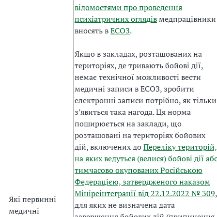
відомостями про проведення
психіатричних оглядів
медпрацівники
вносять в
ЕСОЗ
.
Якщо в закладах, розташованих на
територіях, де тривають бойові дії,
немає технічної можливості вести
медичні записи в ЕСОЗ, зробити
електронні записи потрібно, як тільки
з’явиться така нагода. Ця норма
поширюється на заклади, що
розташовані на територіях бойових
дій, включених до
Переліку територій,
на яких ведуться (велися) бойові дії аб
тимчасово окупованих Російською
Федерацією, затвердженого наказом
Мініреінтеграції від 22.12.2022 № 309
,
Які первинні
для яких не визначена дата
медичні
завершення бойових дій (припинення