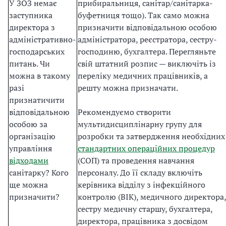
У ЗОЗ немає
прибиральниця, санітар/санітарка-
заступника
буфетниця тощо). Так само можна
директора з
призначити відповідальною особою
адміністративно-
адміністратора, реєстратора, сестру-
господарських
господиню, бухгалтера. Перегляньте
питань. Чи
свій штатний розпис — виключіть із
можна в такому
переліку медичних працівників, а
разі
решту можна призначати.
признатичити
відповідальною
Рекомендуємо створити
особою за
мультидисциплінарну групу для
організацію
розробки та затвердження необхідних
управління
стандартних операційних процедур
відходами
(СОП) та проведення навчання
санітарку? Кого
персоналу. До її складу включіть
ще можна
керівника відділу з інфекційного
призначити?
контролю (ВІК), медичного директора,
сестру медичну старшу, бухгалтера,
директора, працівника з досвідом