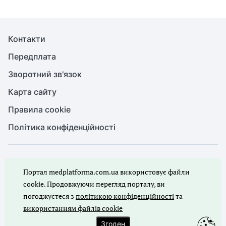
Контакти
Передплата
Зворотний зв'язок
Карта сайту
Правила cookie
Політика конфіденційності
© Медична справа, 2026. Усі права захищено
Портал medplatforma.com.ua використовує файли
Повне або часткове копіювання будь-яких матеріалів порталу,
цитування, публікація їх анотованих оглядів допускаються лише
cookie. Продовжуючи перегляд порталу, ви
з письмового дозволу редакції порталу.
погоджуєтеся з
політикою конфіденційності
та
використанням файлів cookie
Ми в соцмережах
Згоден