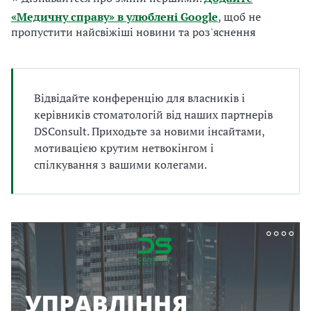
а
«Медичну справу» в улюблені Google
, щоб не
т
пропустити найсвіжіші новини та роз'яснення
и
б
а
л
и
Відвідайте конференцію для власників і
Б
керівників стоматологій від наших партнерів
П
DSConsult. Приходьте за новими інсайтами,
Р
мотивацією крутим нетвокінгом і
спілкування з вашими колегами.