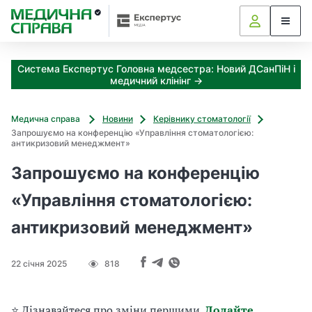
—
З
а
я
к
Система Експертус Головна медсестра: Новий ДСанПіН і
і
медичний клінінг →
з
а
х
Медична справа
Новини
Керівнику стоматології
о
Запрошуємо на конференцію «Управління стоматологією:
д
антикризовий менеджмент»
и
Запрошуємо на конференцію
м
о
«Управління стоматологією:
ж
н
антикризовий менеджмент»
а
о
т
22 січня 2025
818
р
и
м
⭐ Дізнавайтеся про зміни першими.
Додайте