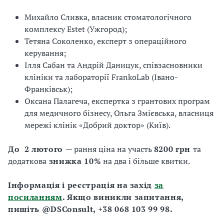
Михайло Сливка, власник стоматологічного
комплексу Estet (Ужгород);
Тетяна Соколенко, експерт з операційного
керування;
Ілля Сабан та Андрій Даницук, співзасновники
клініки та лабораторії FrankoLab (Івано-
Франківськ);
Оксана Палагеча, експертка з грантових програм
для медичного бізнесу, Ольга Змієвська, власниця
мережі клінік «Добрий доктор» (Київ).
До 2 лютого
— рання ціна на участь
8200 грн
та
додаткова
знижка 10%
на два і більше квитки.
Інформація і реєстрація на захід
за
посиланням
. Якщо виникли запитання,
пишіть @DSConsult, +38 068 103 99 98.