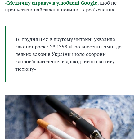
«Медичну справу» в улюблені Google
, щоб не
а
пропустити найсвіжіші новини та роз'яснення
т
и
б
а
л
16 грудня ВРУ в другому читанні ухвалила
и
законопроєкт № 4358 «Про внесення змін до
Б
деяких законів України щодо охорони
П
здоров’я населення від шкідливого впливу
Р
тютюну»