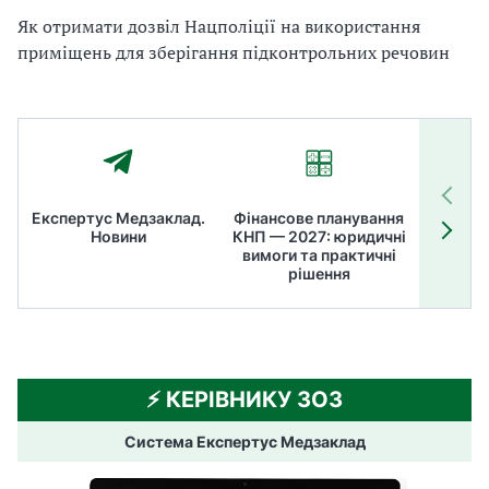
Як отримати дозвіл Нацполіції на використання
приміщень для зберігання підконтрольних речовин
Експертус Медзаклад.
Фінансове планування
Літні
Новини
КНП — 2027: юридичні
ТОП
вимоги та практичні
ме
рішення
⚡️ КЕРІВНИКУ ЗОЗ
Система Експертус Медзаклад