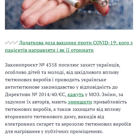
✅✅✅
Додаткова доза вакцини проти COVID-19: кого з
пацієнтів направляти і як її отримати
Законопроєкт № 4358
посилює захист українців,
особливо дітей та молоді, від шкідливого впливу
тютюнових виробів і приводить українське
антитютюнове законодавство у відповідність до
Директиви № 2014/40/ЄС,
кажуть
у МОЗ. Зміни, за
задумом їх авторів, мають
зменшити
привабливість
тютюнових виробів, а також захищати від впливу
вторинного тютюнового диму, викидів від
електронних сигарет та аерозолю тютюнових виробів
для нагрівання у публічних приміщеннях.