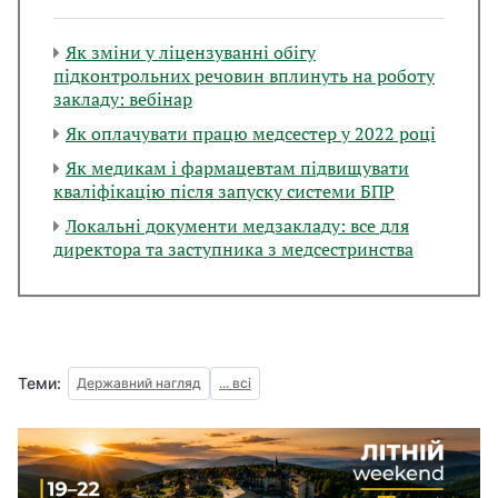
Як зміни у ліцензуванні обігу
підконтрольних речовин вплинуть на роботу
закладу: вебінар
Як оплачувати працю медсестер у 2022 році
Як медикам і фармацевтам підвищувати
кваліфікацію після запуску системи БПР
Локальні документи медзакладу: все для
директора та заступника з медсестринства
Теми:
Державний нагляд
... всі