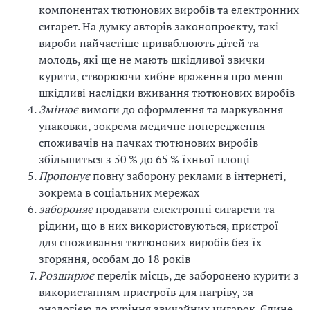
компонентах тютюнових виробів та електронних
сигарет. На думку авторів законопроєкту, такі
вироби найчастіше приваблюють дітей та
молодь, які ще не мають шкідливої звички
курити, створюючи хибне враження про менш
шкідливі наслідки вживання тютюнових виробів
Змінює
вимоги до оформлення та маркування
упаковки, зокрема медичне попередження
споживачів на пачках тютюнових виробів
збільшиться з 50 % до 65 % їхньої площі
Пропонує
повну заборону реклами в інтернеті,
зокрема в соціальних мережах
забороняє
продавати електронні сигарети та
рідини, що в них використовуються, пристрої
для споживання тютюнових виробів без їх
згоряння, особам до 18 років
Розширює
перелік місць, де заборонено курити з
використанням пристроїв для нагріву, за
аналогією до куріння звичайних цигарок. Єдине