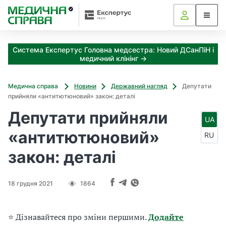
З
а
я
к
Система Експертус Головна медсестра: Новий ДСанПіН і
і
медичний клінінг →
з
а
х
Медична справа
Новини
Державний нагляд
Депутати
о
прийняли «антитютюновий» закон: деталі
д
Депутати прийняли
и
UA
м
«антитютюновий»
RU
о
ж
закон: деталі
н
а
о
18 грудня 2021
1864
т
р
и
⭐ Дізнавайтеся про зміни першими.
Додайте
м