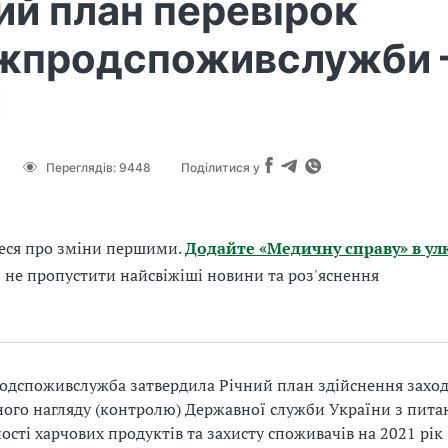
ий план перевірок
жпродспоживслужби
1
Переглядів:
9448
Поділитися у
еся про зміни першими.
Додайте «Медичну справу» в ул
б не пропустити найсвіжіші новини та роз'яснення
дспоживслужба затвердила Річний план здійснення заход
ого нагляду (контролю) Державної служби України з пита
ості харчових продуктів та захисту споживачів на 2021 рік