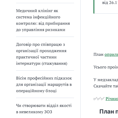
від 26.
Медичний клінінг як
система інфекційного
контролю: від прибирання
до управління ризиками
Договір про співпрацю з
організації проходження
План
оприл
практичної частини
інтернатури (стажування)
Усього проі
Вісім професійних підказок
У медзакла
для організації маршрутів в
Скачайте та
операційному блоці
✅✅✅
Річни
Чи створювати відділ якості
План 
в невеликому ЗОЗ