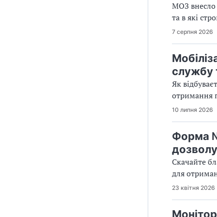
МОЗ внесло з
та в які ст
7 серпня 2026
Мобіліз
службу т
Як відбуває
отримання п
10 липня 2026
Форма №
дозволу 
Скачайте бл
для отриман
23 квітня 2026
Монітор