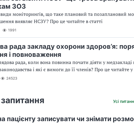
кам ЗОЗ
 види моніторингів, що таке плановий та позаплановий мо
шення виявляє НСЗУ? Про це читайте в статті
1991
ва рада закладу охорони здоров’я: пор
ня і повноваження
лядова рада, коли вона повинна почати діяти у медзакладі 
аконодавства і які є вимоги до її членів? Про це читайте у 
24523
 запитання
Усі питанн
а пацієнту записувати чи знімати розмо