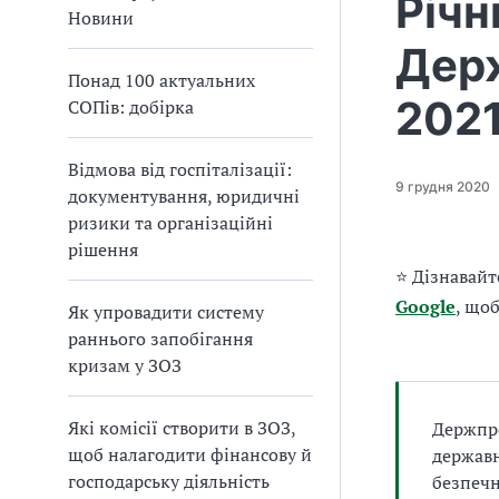
Річн
а
Новини
т
Дер
и
Понад 100 актуальних
б
202
СОПів: добірка
а
л
и
Відмова від госпіталізації:
Б
9 грудня 2020
документування, юридичні
П
ризики та організаційні
Р
рішення
⭐ Дізнавайт
Google
, що
Як упровадити систему
раннього запобігання
кризам у ЗОЗ
Які комісії створити в ЗОЗ,
Держпро
щоб налагодити фінансову й
державн
господарську діяльність
безпечн