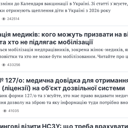
міни до Календаря вакцинації в Україні. Зі статті з'ясуєте
роки отримують щеплення діти в Україні з 2026 року
242514
ація медиків: кого можуть призвати на 
а хто не підлягає мобілізації
ться мобілізація медпрацівників, зокрема жінок-медиків, як
овістки та хто не може бути мобілізованим. Читайте про це
433256
 127/о: медична довідка для отриманн
(ліцензії) на об’єкт дозвільної системи
анк форми 127/о та з'ясуйте, хто має право видавати меди
ня дозволу на зброю та яку інформацію туди потрібно вн
41035
ингові візити НСЗУ: що треба врахувати