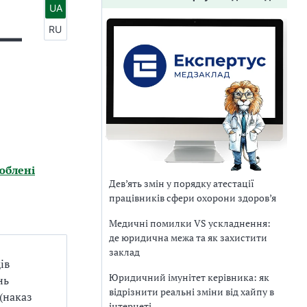
UA
 —
RU
юблені
Дев’ять змін у порядку атестації
працівників сфери охорони здоров’я
Медичні помилки VS ускладнення:
де юридична межа та як захистити
заклад
ів
Юридичний імунітет керівника: як
нь
відрізнити реальні зміни від хайпу в
 (наказ
інтернеті