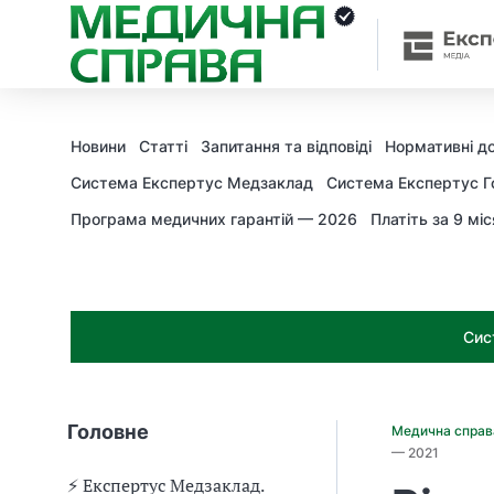
З
а
я
к
і
з
Новини
Статті
Запитання та відповіді
Нормативні д
а
х
Система Експертус Медзаклад
Система Експертус Г
о
Програма медичних гарантій — 2026
Платіть за 9 міс
д
и
м
о
ж
Сис
н
а
о
т
Головне
Медична спра
р
— 2021
и
м
⚡️ Експертус Медзаклад.