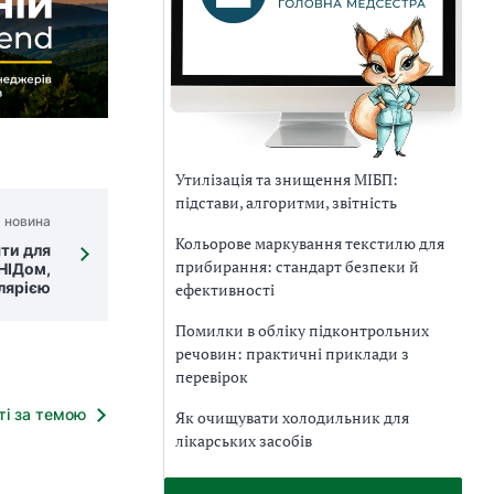
Утилізація та знищення МІБП:
підстави, алгоритми, звітність
 новина
Кольорове маркування текстилю для
ти для
прибирання: стандарт безпеки й
НІДом,
лярією
ефективності
Помилки в обліку підконтрольних
речовин: практичні приклади з
перевірок
тті за темою
Як очищувати холодильник для
лікарських засобів