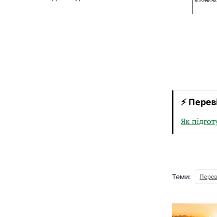
⚡ Перев
Як підгот
Теми:
Перев