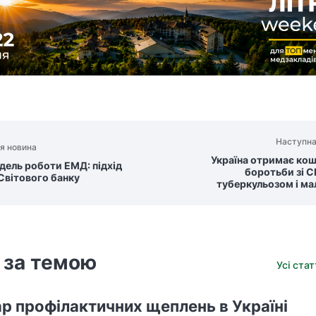
Наступна
я новина
Україна отримає кош
дель роботи ЕМД: підхід
боротьби зі С
Cвітового банку
туберкульозом і ма
 за темою
Усі ста
р профілактичних щеплень в Україні