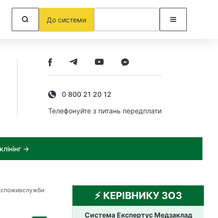
До системи
0 800 21 20 12
Телефонуйте з питань передплати
лінінг →
одспоживслужби
⚡️ КЕРІВНИКУ ЗОЗ
Система Експертус Медзаклад