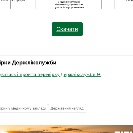
Скачати
ірки Держлікслужби
уватись і пройти перевірку Держлікслужби ⏩
ірки у медичному закладі
Державний нагляд