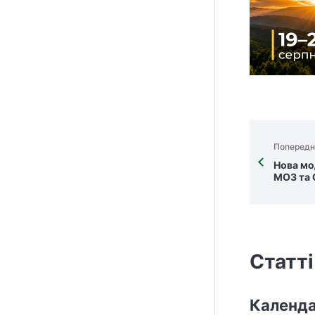
Попередн
Нова мо
МОЗ та 
Статті
Календа