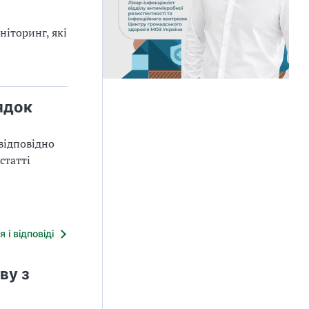
ніторинг, які
ядок
відповідно
статті
я і відповіді
ву з