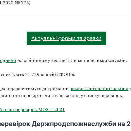
11.2020 № 778)
Актуальні форми та зразки
юднено
на офіційному вебсайті Держпродспоживслужби.
нспектують 21 729 юросіб і ФОПів.
дах перевірятимуть дотримання
вимог санітарного законод
блицю та перевірте, чи є ваш заклад у списку перевірок.
й план перевірок МОЗ — 2021
перевірок Держпродспоживслужби на 2