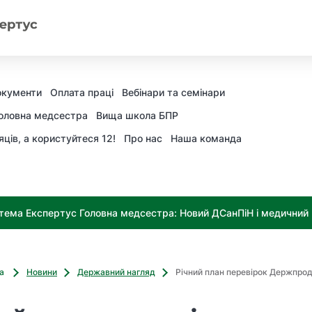
окументи
Оплата праці
Вебінари та семінари
оловна медсестра
Вища школа БПР
яців, а користуйтеся 12!
Про нас
Наша команда
тема Експертус Головна медсестра: Новий ДСанПіН і медичний к
ва
Новини
Державний нагляд
Річний план перевірок Держпр