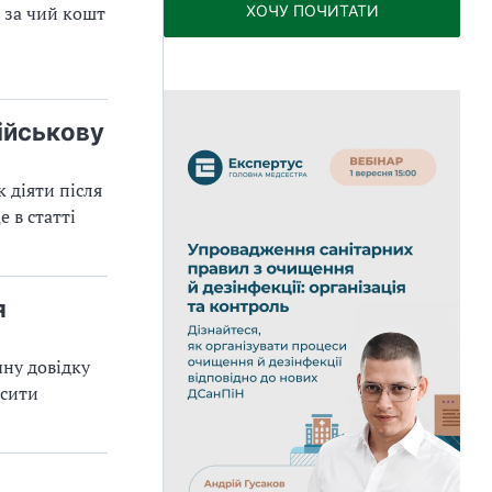
, за чий кошт
ХОЧУ ПОЧИТАТИ
військову
 діяти після
 в статті
я
чну довідку
осити