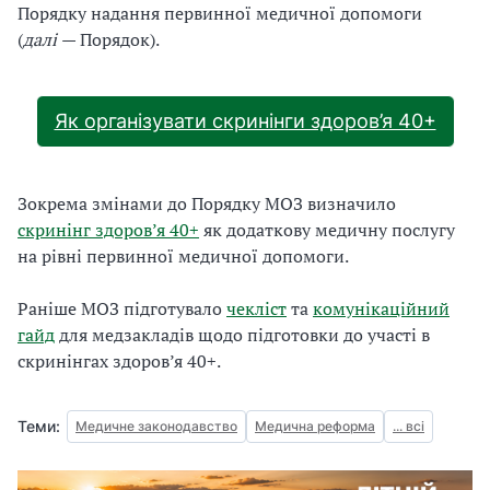
Порядку надання первинної медичної допомоги
(
далі
— Порядок).
Як організувати скринінги здоров’я 40+
Зокрема змінами до Порядку МОЗ визначило
скринінг здоров’я 40+
як додаткову медичну послугу
на рівні первинної медичної допомоги.
Раніше МОЗ підготувало
чекліст
та
комунікаційний
гайд
для медзакладів щодо підготовки до участі в
скринінгах здоров’я 40+.
Теми:
Медичне законодавство
Медична реформа
... всі