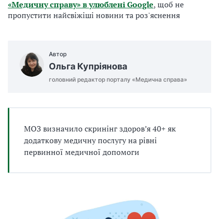
«Медичну справу» в улюблені Google
, щоб не
а
пропустити найсвіжіші новини та роз'яснення
т
и
б
а
Автор
л
Ольга Купріянова
и
Б
головний редактор порталу «Медична справа»
П
Р
МОЗ визначило скринінг здоров’я 40+ як
додаткову медичну послугу на рівні
первинної медичної допомоги