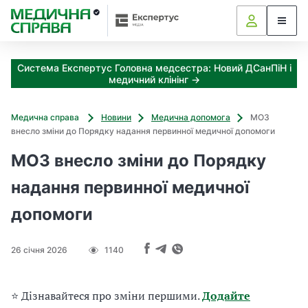
З
а
я
к
Система Експертус Головна медсестра: Новий ДСанПіН і
і
медичний клінінг →
з
а
х
Медична справа
Новини
Медична допомога
МОЗ
о
внесло зміни до Порядку надання первинної медичної допомоги
д
и
МОЗ внесло зміни до Порядку
м
надання первинної медичної
о
ж
допомоги
н
а
о
26 січня 2026
1140
т
р
и
⭐ Дізнавайтеся про зміни першими.
Додайте
м