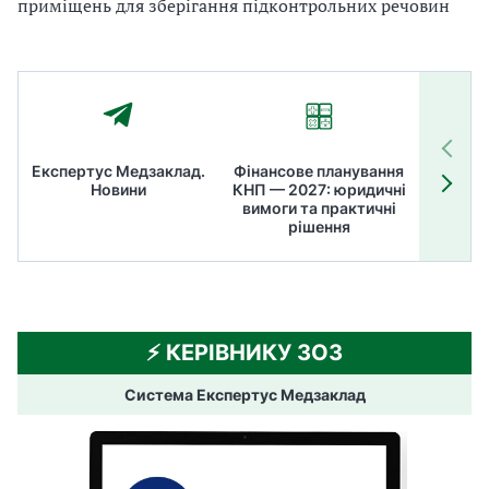
приміщень для зберігання підконтрольних речовин
Експертус Медзаклад.
Фінансове планування
Літні
Новини
КНП — 2027: юридичні
ТОП
вимоги та практичні
ме
рішення
⚡️ КЕРІВНИКУ ЗОЗ
Система Експертус Медзаклад