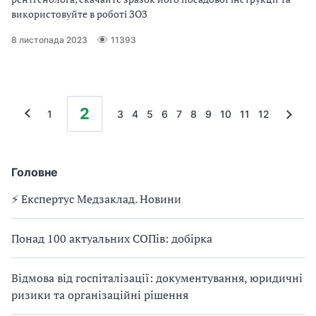
використовуйте в роботі ЗОЗ
8 листопада 2023
11393
2
1
3
4
5
6
7
8
9
10
11
12
Головне
⚡️ Експертус Медзаклад. Новини
Понад 100 актуальних СОПів: добірка
Відмова від госпіталізації: документування, юридичні
ризики та організаційні рішення