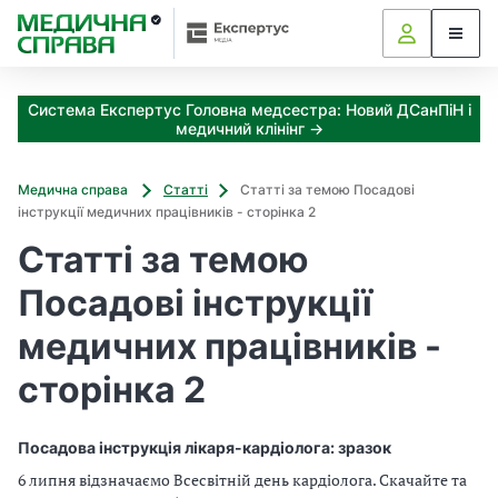
З
а
я
к
Система Експертус Головна медсестра: Новий ДСанПіН і
і
медичний клінінг →
з
а
х
Медична справа
Статті
Статті за темою Посадові
о
інструкції медичних працівників - сторінка 2
д
Статті за темою
и
м
Посадові інструкції
о
ж
медичних працівників -
н
а
сторінка 2
о
т
р
Посадова інструкція лікаря-кардіолога: зразок
и
6 липня відзначаємо Всесвітній день кардіолога. Скачайте та
м