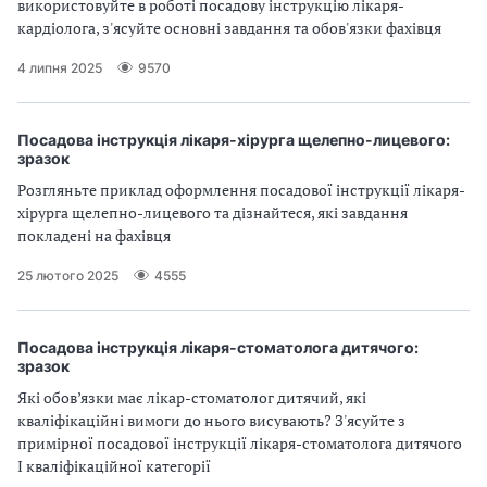
використовуйте в роботі посадову інструкцію лікаря-
а
кардіолога, з'ясуйте основні завдання та обов'язки фахівця
т
и
4 липня 2025
9570
б
а
л
Посадова інструкція лікаря-хірурга щелепно-лицевого:
и
зразок
Б
Розгляньте приклад оформлення посадової інструкції лікаря-
П
хірурга щелепно-лицевого та дізнайтеся, які завдання
Р
покладені на фахівця
25 лютого 2025
4555
Посадова інструкція лікаря-стоматолога дитячого:
зразок
Які обов’язки має лікар-стоматолог дитячий, які
кваліфікаційні вимоги до нього висувають? З'ясуйте з
примірної посадової інструкції лікаря-стоматолога дитячого
I кваліфікаційної категорії