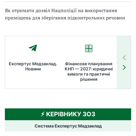
Як отримати дозвіл Нацполіції на використання
приміщень для зберігання підконтрольних речовин
Експертус Медзаклад.
Фінансове планування
Літні
Новини
КНП — 2027: юридичні
ТОП
вимоги та практичні
ме
рішення
⚡️ КЕРІВНИКУ ЗОЗ
Система Експертус Медзаклад