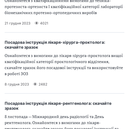
Ознайомтеся з кваліфікаційними вимогами до техніка-
протезиста-ортезиста I кваліфікаційної категорії лабораторії
біомеханічних протезно-ортопедичних виробів
21 грудня 2023
4021
Посадова інструкція лікаря-хірурга-проктолога:
скачайте зразок
Ознайомтеся з вимогами до лікаря-хірурга-проктолога вищої
кваліфікаційної категорії проктологічного відділення,
скачайте зразок його посадової інструкції та використовуйте
в роботі ЗОЗ
8 грудня 2023
2482
Посадова інструкція лікаря-рентгенолога: скачайте
зразок
8 листопада — Міжнародний день радіології та День
рентгенолога. Ознайомтеся з вимогами до лікаря-
рентгенолога, скачайте зразок його посадової інструкції та